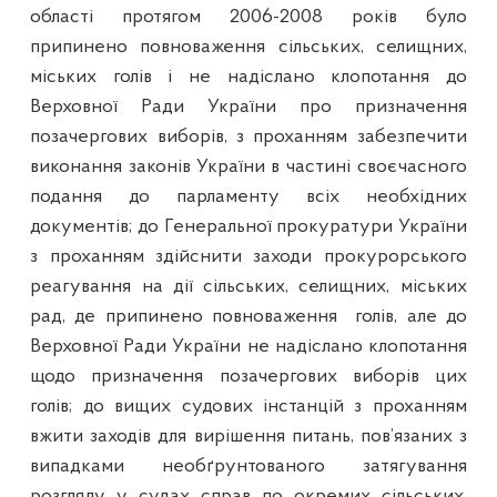
області протягом 2006-2008 років було
припинено повноваження сільських, селищних,
міських голів і не надіслано клопотання до
Верховної Ради України про призначення
позачергових виборів, з проханням забезпечити
виконання законів України в частині своєчасного
подання до парламенту всіх необхідних
документів;
до Генеральної прокуратури України
з проханням здійснити заходи прокурорського
реагування на дії сільських, селищних, міських
рад, де припинено повноваження
голів, але до
Верховної Ради України не надіслано клопотання
щодо призначення позачергових виборів цих
голів;
до вищих судових інстанцій з проханням
вжити заходів для вирішення питань, пов’язаних з
випадками необґрунтованого затягування
розгляду у судах справ по окремих сільських,