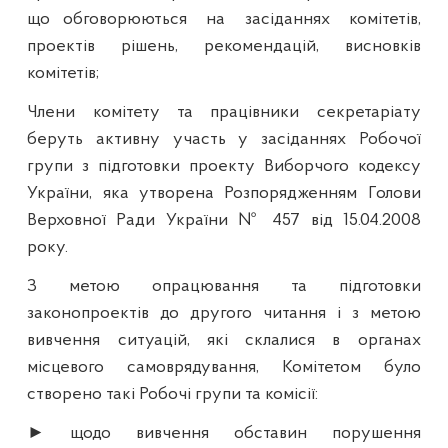
що
обговорюються
на
засіданнях
комітетів,
проектів рішень, рекомендацій, висновків
комітетів;
Члени комітету та працівники секретаріату
беруть активну участь у засіданнях Робочої
групи з підготовки проекту Виборчого кодексу
України, яка утворена Розпорядженням Голови
Верховної Ради України № 457 від 15.04.2008
року.
З метою опрацювання та підготовки
законопроектів до другого читання і з метою
вивчення ситуацій, які склалися в органах
місцевого самоврядування, Комітетом було
створено такі Робочі групи та комісії:
► щодо вивчення обставин порушення