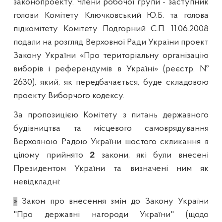
законопроекту. Члени робочої групи - заступник
голови Комітету Ключковський Ю.Б. та голова
підкомітету Комітету Подгорний
С.П. 11.06.2008
подали на розгляд Верховної Ради України проект
Закону України «Про територіальну організацію
виборів і референдумів в Україні» (реєстр. №
2630), який, як передбачається, буде складовою
проекту Виборчого кодексу.
За пропозицією Комітету з питань державного
будівництва та місцевого самоврядування
Верховною Радою України шостого скликання в
цілому прийнято
2
закони,
які були внесені
Президентом України
та визначені ним як
невідкладні:
»
Закон про внесення змін до Закону України
"Про державні нагороди України" (щодо