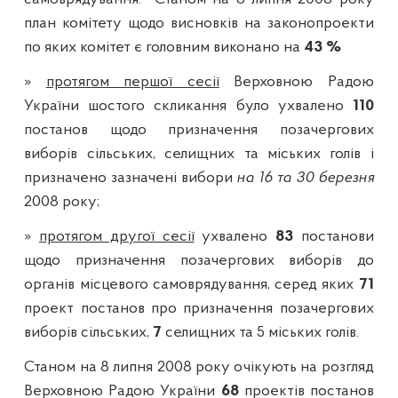
план комітету щодо висновків на законопроекти
по яких комітет є головним виконано на
43 %
»
протягом першої сесії
Верховною Радою
України шостого скликання було ухвалено
110
постанов щодо призначення позачергових
виборів сільських, селищних та міських голів і
призначено зазначені вибори
на 16 та 30 березня
2008 року;
»
протягом другої сесії
ухвалено
83
постанови
щодо призначення позачергових виборів до
органів місцевого самоврядування, серед яких
71
проект постанов про призначення позачергових
виборів сільських,
7
селищних та 5 міських голів.
Станом на 8 липня 2008 року очікують на розгляд
Верховною Радою України
68
проектів постанов