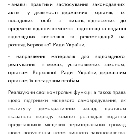
-
аналізі
практики
застосування
законодавчих
актів
у діяльності державних
органів,
їх
посадових
осіб
з
питань, віднесених
до
предметів відання комітетів,
підготовці та поданні
відповідних висновків та рекомендацій на
розгляд Верховної
Ради України;
-
направленні
матеріалів
для
відповідного
реагування
в межах,
установлених
законом,
органам
Верховної
Ради
України, державним
органам, їх посадовим особам.
Реалізуючи свої контрольні функції, а також права
щодо підтримки місцевого самоврядування, як
інституту демократичних засад, протягом
вказаного періоду комітет розглядав подання
представників місцевих територіальних громад
щодо порушення норм чинного законодавства,