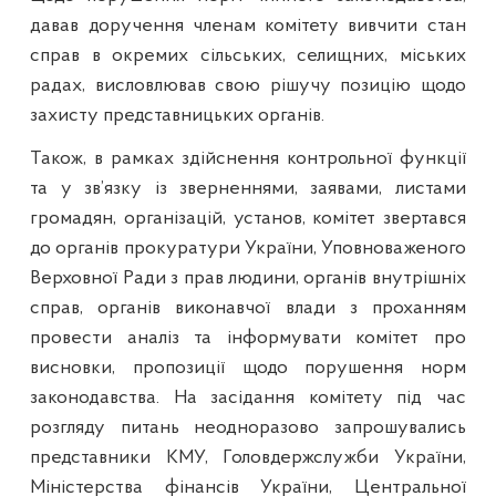
давав доручення членам комітету вивчити стан
справ в окремих сільських, селищних, міських
радах, висловлював свою рішучу позицію щодо
захисту представницьких органів.
Також, в рамках здійснення контрольної функції
та у зв’язку із зверненнями, заявами, листами
громадян, організацій, установ, комітет звертався
до органів прокуратури України, Уповноваженого
Верховної Ради з прав людини, органів внутрішніх
справ, органів виконавчої влади з проханням
провести аналіз та інформувати комітет про
висновки, пропозиції щодо порушення норм
законодавства. На засідання комітету під час
розгляду питань неодноразово запрошувались
представники КМУ, Головдержслужби України,
Міністерства фінансів України, Центральної