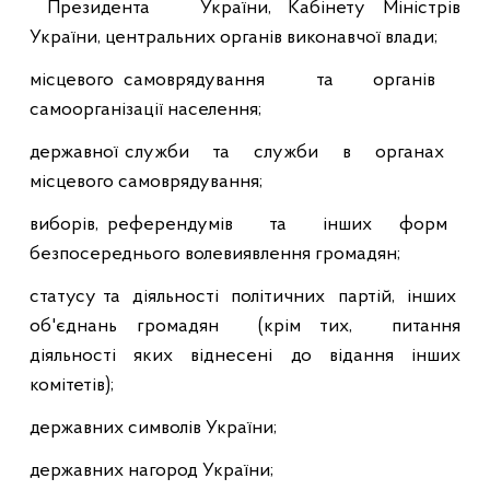
Президента
України, Кабінету Міністрів
України, центральних органів виконавчої влади;
місцевого самов
рядування
та
органів
самоорганізації населення;
державної служби
та
служби
в
органах
місцевого самоврядування;
виборів, референдумів
та
інших
форм
безпосереднього волевиявлення громадян;
статусу та
діяльності
політич
них
партій,
інших
об'єднань громадян
(крім тих,
питання
діяльності яких віднесені до відання інших
комітетів);
державних символів України;
державних нагород України;