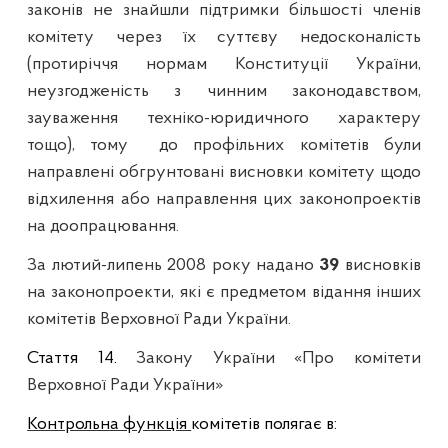
законів не знайшли підтримки більшості членів
комітету через їх суттєву недосконалість
(протиріччя нормам Конституції України,
неузгодженість з чинним законодавством,
зауваження техніко-юридичного характеру
тощо), тому
до профільних комітетів були
направлені обгрунтовані висновки комітету щодо
відхилення або направлення цих законопроектів
на доопрацювання.
За лютий-липень 2008 року надано
39
висновків
на законопроекти, які є предметом відання інших
комітетів Верховної Ради України.
Стаття 14
.
Закону України «Про комітети
Верховної Ради України»
Контрольна функція
комітетів полягає в: