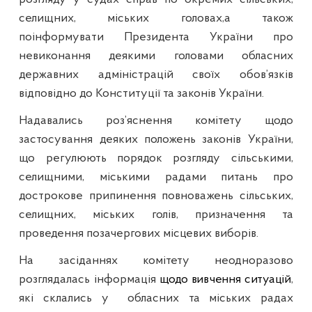
селищних, міських головах,а також
поінформувати Президента України про
невиконання деякими головами обласних
державних адміністрацій своїх обов’язків
відповідно до Конституції та законів України.
Надавались роз’яснення комітету щодо
застосування деяких положень законів України,
що регулюють порядок розгляду сільськими,
селищними, міськими радами питань про
дострокове припинення повноважень сільських,
селищних, міських голів, призначення та
проведення позачергових місцевих виборів.
На засіданнях комітету неодноразово
розглядалась інформація
щодо вивчення ситуацій
,
які склались у
обласних та міських радах