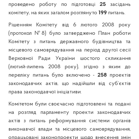
проведено роботу по підготовці
25
засідань
комітету, на яких загалом розглянуто
199
питань.
Рішенням Комітету від 6 лютого 2008 року
(протокол №8) було затверджено План роботи
Комітету з питань державного будівництва та
місцевого самоврядування на період другої сесії
Верховної Ради України шостого скликання
(лютий-липень 2008 року), згідно з яким до
переліку питань було включено -
258
проектів
законодавчих актів, що надійшли від суб’єктів
права законодавчої ініціативи.
Комітетом були своєчасно підготовлені та подані
на розгляд парламенту проекти законодавчих
актів з питань реформування системи органів
виконавчої влади та місцевого самоврядування,
опрацьовані законопроекти щодо внесення змін