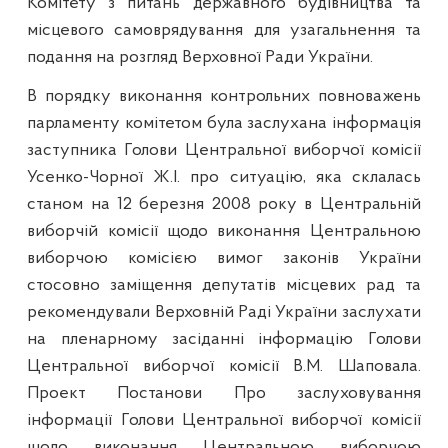
Комітету з питань державного будівництва та
місцевого самоврядування для узагальнення та
подання на розгляд Верховної Ради України.
В порядку виконання контрольних повноважень
парламенту
комітетом була заслухана інформація
заступника Голови Центральної виборчої комісії
Усенко-Чорної Ж.І. про ситуацію, яка склалась
станом на 12 березня 2008 року в Центральній
виборчій комісії щодо виконання Центральною
виборчою комісією вимог законів України
стосовно заміщення депутатів місцевих рад та
рекомендували Верховній Раді України заслухати
на пленарному засіданні інформацію Голови
Центральної виборчої комісії В.М. Шаповала.
Проект Постанови Про заслуховування
інформації Голови Центральної виборчої комісії
щодо виконання Центральною виборчою