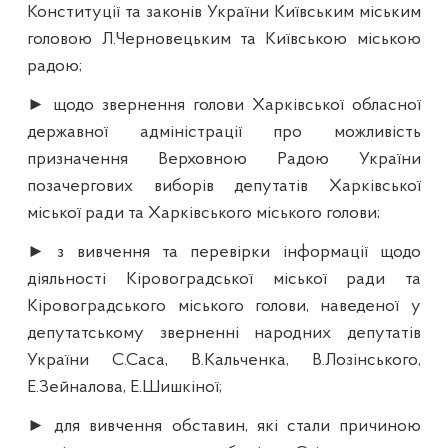
Конституції та законів України Київським міським
головою Л.Черновецьким та Київською міською
радою;
► щодо звернення голови Харківської обласної
державної адміністрації про можливість
призначення Верховною Радою України
позачергових виборів депутатів Харківської
міської ради та Харківського міського голови;
► з вивчення та перевірки інформації щодо
діяльності Кіровоградської міської ради та
Кіровоградського міського голови, наведеної у
депутатському зверненні народних депутатів
України С.Саса, В.Кальченка, В.Лозінського,
Е.Зейналова, Е.Шишкіної;
►
для вивчення обставин, які стали причиною