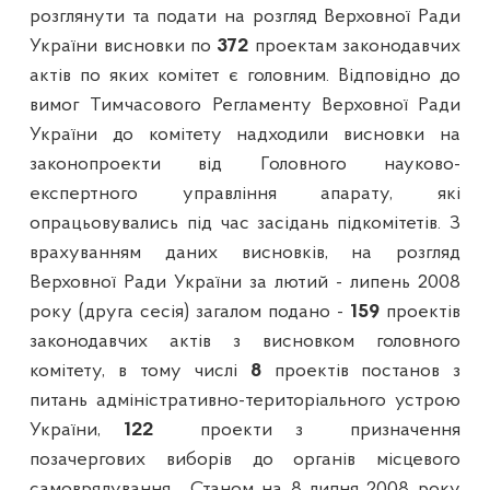
розглянути та подати на розгляд Верховної Ради
України висновки по
372
проектам законодавчих
актів по яких комітет є головним. Відповідно до
вимог Тимчасового Регламенту Верховної Ради
України до комітету надходили висновки на
законопроекти від Головного науково-
експертного управління апарату, які
опрацьовувались під час засідань підкомітетів. З
врахуванням даних висновків, на розгляд
Верховної Ради України за лютий - липень 2008
року (друга сесія) загалом подано -
159
проектів
законодавчих актів з висновком головного
комітету, в тому числі
8
проектів постанов з
питань адміністративно-територіального устрою
України,
122
проекти з
призначення
позачергових виборів до органів місцевого
самоврядування.
Станом на 8 липня 2008 року