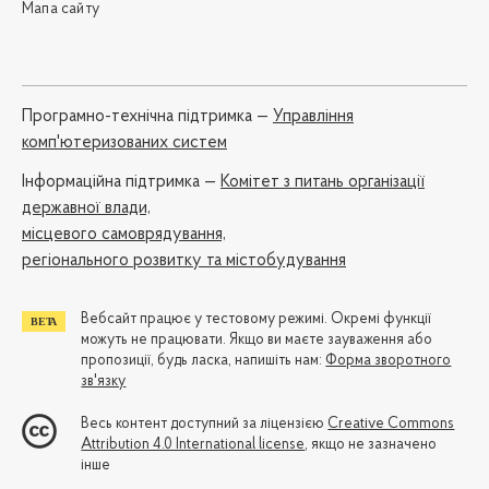
Мапа сайту
Програмно-технічна підтримка —
Управління
комп'ютеризованих систем
Iнформаційна підтримка —
Комітет з питань організації
державної влади,
місцевого самоврядування,
регіонального розвитку та містобудування
Вебсайт працює у тестовому режимі. Окремі функції
можуть не працювати. Якщо ви маєте зауваження або
пропозиції, будь ласка, напишіть нам:
Форма зворотного
зв'язку
Весь контент доступний за ліцензією
Creative Commons
Attribution 4.0 International license
, якщо не зазначено
інше