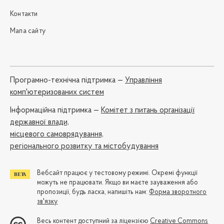
Контакти
Мапа сайту
Програмно-технічна підтримка —
Управління
комп'ютеризованих систем
Iнформаційна підтримка —
Комітет з питань організації
державної влади,
місцевого самоврядування,
регіонального розвитку та містобудування
Вебсайт працює у тестовому режимі. Окремі функції
можуть не працювати. Якщо ви маєте зауваження або
пропозиції, будь ласка, напишіть нам:
Форма зворотного
зв'язку
Весь контент доступний за ліцензією
Creative Commons