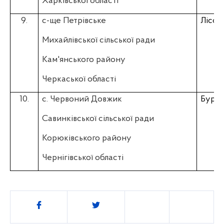
Харківської області
9.
с-ще Петрівське
Лісов
Михайлівської сільської ради
Кам'янського району
Черкаської області
10.
с. Червоний Довжик
Буркі
Савинківської сільської ради
Корюківського району
Чернігівської області
Поділитись