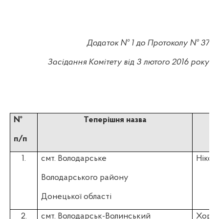
Додаток № 1 до Протоколу № 37
Засідання Комітету від 3 лютого 2016 року
№
Теперішня назва
п/п
1.
смт. Володарське
Нікол
Володарського району
Донецької області
2.
смт. Володарськ-Волинський
Хоро