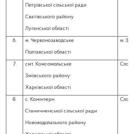
Петрівської сільської ради
Сватівського району
Луганської області
6.
м. Червонозаводське
м. За
Полтавської області
7.
смт. Комсомольське
Слоб
Зміївського району
Харківської області
8.
с. Комінтерн
Слоб
Станичненської сільської ради
Нововодолазького району