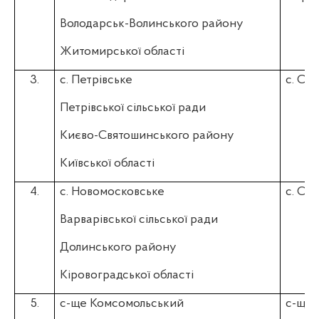
Володарськ-Волинського району
Житомирської області
3.
с. Петрівське
с. Св
Петрівської сільської ради
Києво-Святошинського району
Київської області
4.
с. Новомосковське
с. Си
Варварівської сільської ради
Долинського району
Кіровоградської області
5.
с-ще Комсомольський
с-ще 