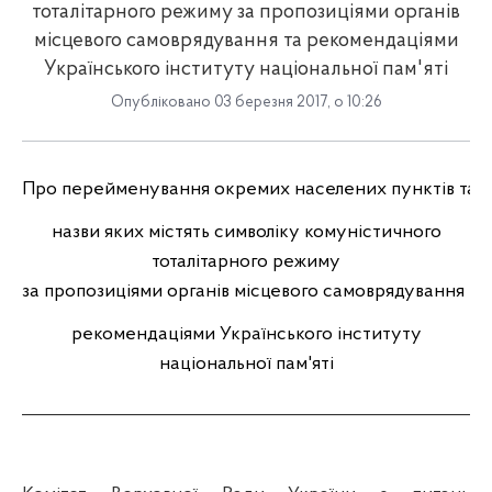
тоталітарного режиму за пропозиціями органів
місцевого самоврядування та рекомендаціями
Українського інституту національної пам'яті
Опубліковано 03 березня 2017, о 10:26
Про
перейменування
окремих
населених
пунктів
та
р
назви
яких
містять
символіку
комуністичного
тоталі
тарного
режиму
за
пропозиціями
органів
місцевого
самоврядування
та
рекомендаціями
Українського
інституту
національної
пам'яті
_____________________________________________________