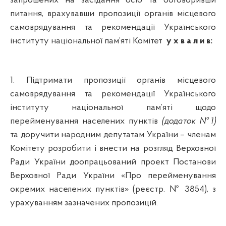
запрошених на засідання осіб та обговоривши
питання, врахувавши
пропозиції органів місцевого
самоврядування та рекомендації Українського
інституту національної пам’яті
Комітет
у х в а л и в:
1. Підтримати
пропозиції органів місцевого
самоврядування та рекомендації Українського
інституту національної пам’яті щодо
перейменування населених пунктів
(додаток №1)
та доручити народним депутатам України – членам
Комітету розробити і внести на розгляд Верховної
Ради України доопрацьований проект Постанови
Верховної Ради України «Про перейменування
окремих населених пунктів» (реєстр. № 3854), з
урахуванням зазначених пропозицій.