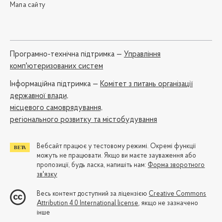
Мапа сайту
Програмно-технічна підтримка —
Управління
комп'ютеризованих систем
Iнформаційна підтримка —
Комітет з питань організації
державної влади,
місцевого самоврядування,
регіонального розвитку та містобудування
Вебсайт працює у тестовому режимі. Окремі функції
можуть не працювати. Якщо ви маєте зауваження або
пропозиції, будь ласка, напишіть нам:
Форма зворотного
зв'язку
Весь контент доступний за ліцензією
Creative Commons
Attribution 4.0 International license
, якщо не зазначено
інше