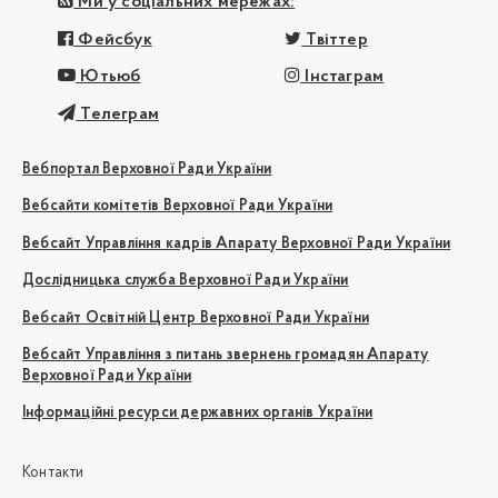
Ми у соціальних мережах:
Фейсбук
Твіттер
Ютьюб
Інстаграм
Телеграм
Вебпортал Верховної Ради України
Вебсайти комітетів Верховної Ради України
Вебсайт Управління кадрів Апарату Верховної Ради України
Дослідницька служба Верховної Ради України
Вебсайт Освітній Центр Верховної Ради України
Вебсайт Управління з питань звернень громадян Апарату
Верховної Ради України
Інформаційні ресурси державних органів України
Контакти