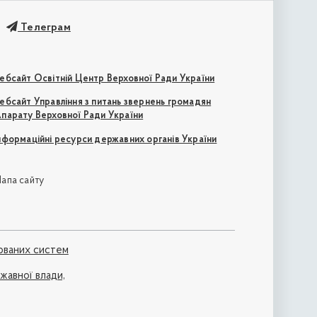
Телеграм
ебсайт Освітній Центр Верховної Ради України
ебсайт Управління з питань звернень громадян
парату Верховної Ради України
нформаційні ресурси державних органів України
апа сайту
ованих систем
ржавної влади,