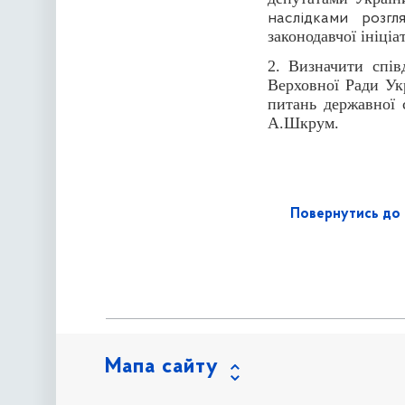
наслідками розг
законодавчої ініці
2. Визначити спів
Верховної Ради Укр
питань державної 
А.Шкрум.
Повернутись до 
Мапа сайту