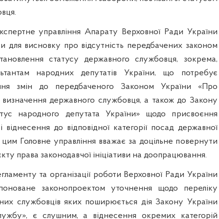
вця.
кспертне управління Апарату Верховної Ради України
и для висновку про відсутність передбачених законом
тановлення статусу державного службовця, зокрема,
льтантам народних депутатів України, що потребує
ння змін до передбаченого Законом України «Про
визначення державного службовця, а також до Закону
тус народного депутата України» щодо присвоєння
і віднесення до відповідної категорії посад державної
з цим Головне управління вважає за доцільне повернути
кту права законодавчої ініціативи на доопрацювання.
егламенту та організації роботи Верховної Ради України
поноване законопроектом уточнення щодо переліку
вних службовців яких поширюється дія Закону України
ужбу», є слушним, а віднесення окремих категорій