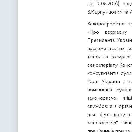
від 12.05.2016), 
В.Карпунцовим та 
Законопроектом пр
«Про державну с
Президента України
парламентських ко
також на чотирьох
секретаріату Конст
консультантів суд
Ради України з пр
помічників судді
законодавчої іні
службовця в орган
для функціонува
законодавчої гілок
працівників поширю