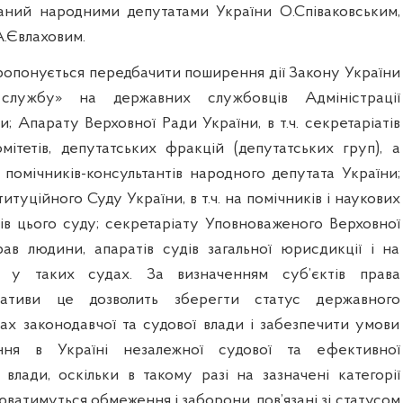
поданий народними депутатами України О.Співаковським,
А.Євлаховим.
опонується передбачити поширення дії Закону України
лужбу» на державних службовців Адміністрації
; Апарату Верховної Ради України, в т.ч. секретаріатів
мітетів, депутатських фракцій (депутатських груп), а
 помічників-консультантів народного депутата України;
итуційного Суду України, в т.ч. на помічників і наукових
дів цього суду; секретаріату Уповноваженого Верховної
ав людини, апаратів судів загальної юрисдикції і на
в у таких судах. За визначенням суб’єктів права
ціативи це дозволить зберегти статус державного
ах законодавчої та судової влади і забезпечити умови
ння в Україні незалежної судової та ефективної
 влади, оскільки в такому разі на зазначені категорії
ватимуться обмеження і заборони, пов’язані зі статусом