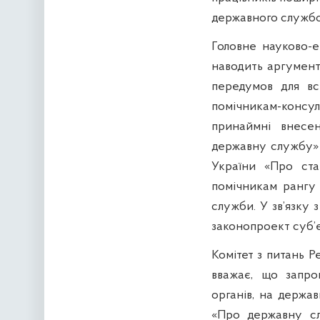
державного службо
Головне науково-е
наводить аргумент
передумов для вс
помічникам-консу
принаймні внесе
державну службу» 
України «Про ста
помічникам рангу 
служби. У зв’язку 
законопроект суб’є
Комітет з питань Р
вважає, що запро
органів, на держа
«Про державну сл