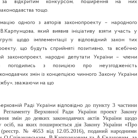
 за відкритим конкурсом, поширення на них
законодавства тощо.
мацію одного з авторів законопроекту – народного
В.Карпунцова, який виявив ініціативу взяти участь у
 групі щодо імплементації у відповідний закон тих
роекту, що будуть сприйняті позитивно, та всебічно
й законопроект, народні депутати України – члени
 погодились з позицією про неузгодженість
конодавчих змін із концепцією чинного Закону України
жбу», зважаючи на що
до пункту 3 частини
Верховній Раді України відповідно
4 Регламенту Верховної Ради України проект Закону
ння змін до деяких законодавчих актів України щодо
у осіб, на яких поширюється дія Закону України «Про
(реєстр. № 4653 від 12.05.2016), поданий народними
и О.Співаковським, В.Карпунцовим та А.Євлаховим,
за