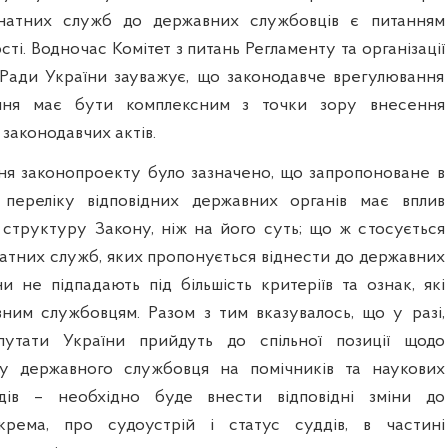
онатних служб до державних службовців є питанням
сті. Водночас Комітет з питань Регламенту та організації
Ради України зауважує, що законодавче врегулювання
ння має бути комплексним з точки зору внесення
 законодавчих актів.
ня законопроекту було зазначено, що запропоноване в
переліку відповідних державних органів має вплив
структуру Закону, ніж на його суть; що ж стосується
натних служб, яких пропонується віднести до державних
и не підпадають під більшість критеріїв та ознак, які
ним службовцям. Разом з тим вказувалось, що у разі,
утати України прийдуть до спільної позиції щодо
у державного службовця на помічників та наукових
ддів – необхідно буде внести відповідні зміни до
окрема, про судоустрій і статус суддів, в частині