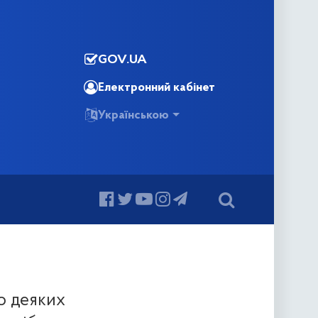
GOV.UA
Електронний кабінет
Українською
о деяких