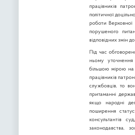
працівників патр
політичної доцільно
роботи Верховної 
порушеного пита
відповідних змін до
Під час обговорен
ньому уточнення 
більшою мірою на 
працівників патро
службовців, то вон
притаманні держав
якщо народні деп
поширення статус
консультантів су
законодавства, з