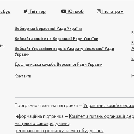
сбук
Твіттер
Ютьюб
Інстаграм
Вебпортал Верховної Ради України
В
Вебсайти комітетів Верховної Ради України
В
іть
Вебсайт Управління кадрів Апарату Верховної Ради
А
України
І
e
Дослідницька служба Верховної Ради України
Контакти
М
Програмно-технічна підтримка —
Управління комп'ютериз
Iнформаційна підтримка —
Комітет з питань організації де
місцевого самоврядування,
регіонального розвитку та містобудування