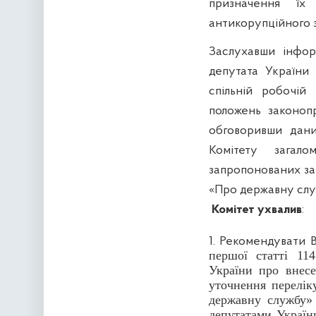
призначення їх
антикорупційного 
Заслухавши інфор
депутата України 
спільній робочій
положень законоп
обговоривши дани
Комітету
загалом
запропонованих за
«Про державну слу
Комітет ухвалив
:
1. Рекомендувати 
першої статті 11
України про внесе
уточнення перелік
державну службу» 
депутатами Україн