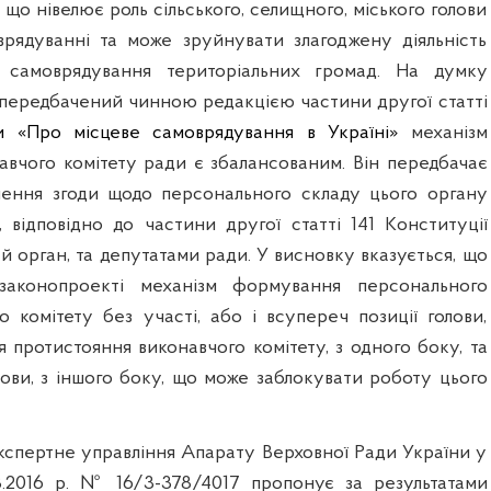
, що нівелює роль сільського, селищного, міського голови
рядуванні та може зруйнувати злагоджену діяльність
о самоврядування територіальних громад. На думку
, передбачений чинною редакцією частини другої статті
и «Про місцеве самоврядування в Україні»
механізм
вчого комітету ради є збалансованим. Він передбачає
нення згоди щодо персонального складу цього органу
, відповідно до частини другої статті 141 Конституції
й орган, та депутатами ради. У висновку вказується, що
законопроекті механізм формування персонального
о комітету без участі, або і всупереч позиції голови,
 протистояння виконавчого комітету, з одного боку, та
лови, з іншого боку, що може заблокувати роботу цього
кспертне управління Апарату Верховної Ради України у
3.2016 р. № 16/3-378/4017 пропонує за результатами