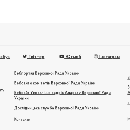
сбук
Твіттер
Ютьюб
Інстаграм
Вебпортал Верховної Ради України
В
Вебсайти комітетів Верховної Ради України
В
іть
Вебсайт Управління кадрів Апарату Верховної Ради
А
України
І
e
Дослідницька служба Верховної Ради України
Контакти
М