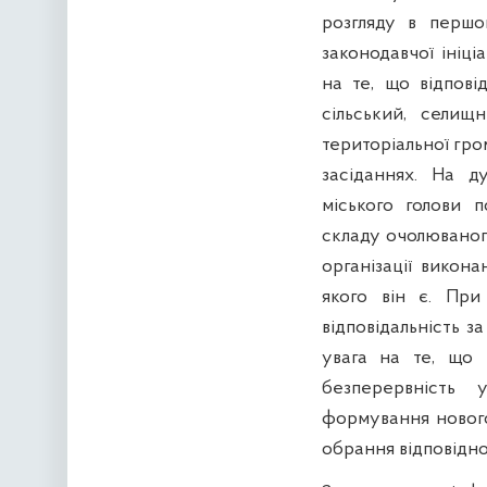
розгляду в першо
законодавчої ініц
на те, що відпові
сільський, селищ
територіальної гро
засіданнях. На д
міського голови 
складу очолюваног
організації викон
якого він є. При
відповідальність за
увага на те, що 
безперервність 
формування нового
обрання відповідно