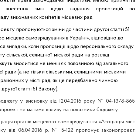
’єктів права законодавчої ініціативи, метою прийняття
є внесення змін щодо надання пропозицій по
ду виконавчих комітетів місцевих рад.
екту пропонуються зміни до частини другої статті 51
о місцеве самоврядування в Україні», відповідно до
ся випадки, коли пропозиції щодо персонального складу
у сільської, селищної, міської ради на розгляд
ожуть вноситися не менш як половиною від загального
єї ради (а не тільки сільськими, селищними, міськими
 районних у місті рад, як це передбачено чинною
ругої статті 51 Закону).
бюджету у висновку від 12.04.2016 року № 04-13/8-865
нопроект не матиме впливу на показники бюджету.
іація органів місцевого самоврядування «Асоціація міст
ку від 06.04.2016 р. № 5-122 пропонує законопроект