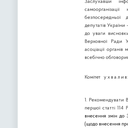
Заслухавши інф
самоорганізаці
безпосередньої 
депутатів України 
до уваги висновк
Верховної Ради У
асоціації органів 
всебічно обговори
Комітет
у х в а л и в:
1. Рекомендувати 
першої статті 114
внесення змін до 
(щодо внесення пр