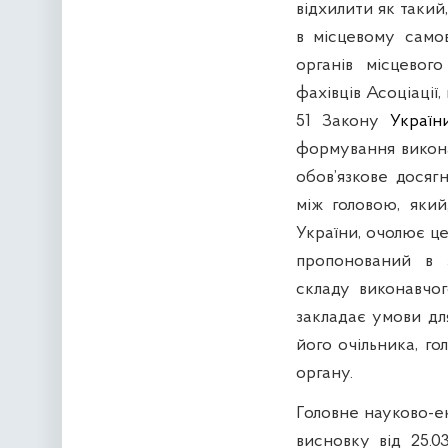
відхилити як такий
в місцевому самов
органів місцевог
фахівців Асоціації
51 Закону
Україн
формування викона
обов’язкове досяг
між головою, який
України, очолює це
пропонований в 
складу виконавчог
закладає умови для
його очільника, го
органу.
Головне науково-е
висновку від 25.0