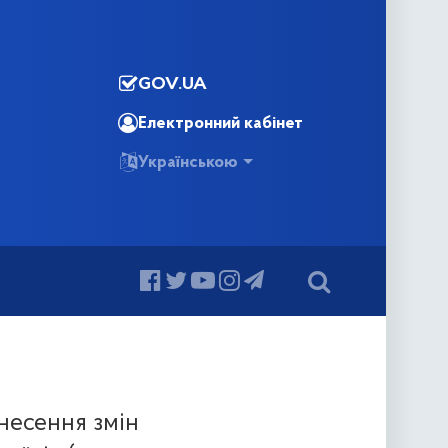
GOV.UA
Електронний кабінет
Українською
несення змін