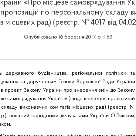
країни «Про місцеве самоврядування Ук
 пропозицій по персональному складу в
в місцевих рад) (реєстр. № 4017 від 04.02
Опубліковано 16 березня 2017, о 11:53
ь державного будівництва, регіональної політики та
дування за дорученням Голови Верховної Ради України
ув проект Закону України про внесення змін до Закону
еве самоврядування Україні» (щодо внесення пропозицій
складу виконавчих комітетів місцевих рад) (реєстр. №
6 р.), поданий народними депутатами України О.Ляшком,
вком.