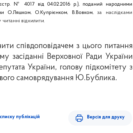
єстр. № 4017 від 04.02.2016 р.), поданий народними
ни О.Ляшком, О.Купрієнком, В.Вовком,
за наслідками
 читанні відхилити.
чити співдоповідачем з цього питання
му засіданні Верховної Ради України
путата України, голову підкомітету з
евого самоврядування Ю.Бублика.
списку публікацій
Версія для друку