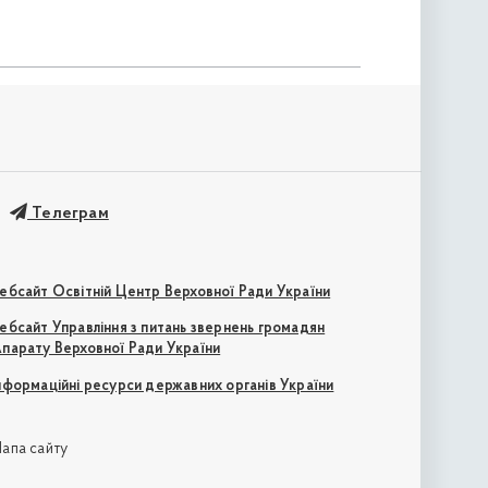
Телеграм
ебсайт Освітній Центр Верховної Ради України
ебсайт Управління з питань звернень громадян
парату Верховної Ради України
нформаційні ресурси державних органів України
апа сайту