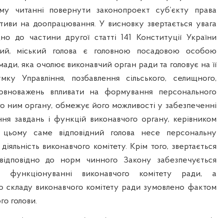
му читанні повернути законопроект суб’єкту права
іативи на доопрацювання. У висновку звертається увага
дно до частини другої статті 141 Конституції України
ний, міський голова є головною посадовою особою
мади, яка очолює виконавчий орган ради та головує на її
умку Управління,
позбавлення сільського, селищного,
повноважень впливати на формування персонального
о ним органу, обмежує його можливості у забезпеченні
ання завдань і функцій виконавчого органу, керівником
 цьому саме відповідний голова несе персональну
 діяльність виконавчого комітету. Крім того, звертається
відповідно до норм чинного Закону забезпечується
у функціонуванні виконавчого комітету ради, а
 складу виконавчого комітету ради зумовлено фактом
го голови.