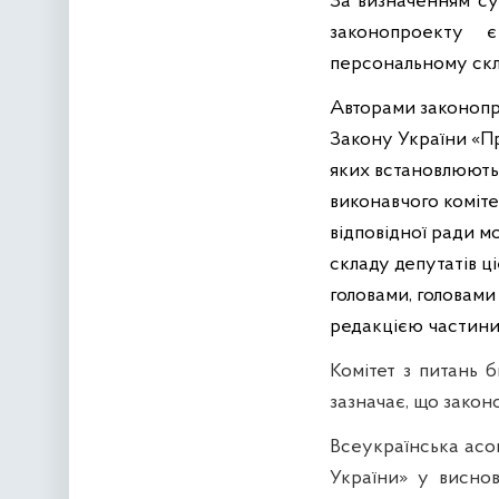
За визначенням суб
законопроекту 
персональному скла
Авторами законопро
Закону України «Пр
яких встановлюють
виконавчого комітет
відповідної ради м
складу депутатів ці
головами, головами
редакцією частини д
Комітет з питань 
зазначає, що зако
Всеукраїнська асоц
України» у виснов