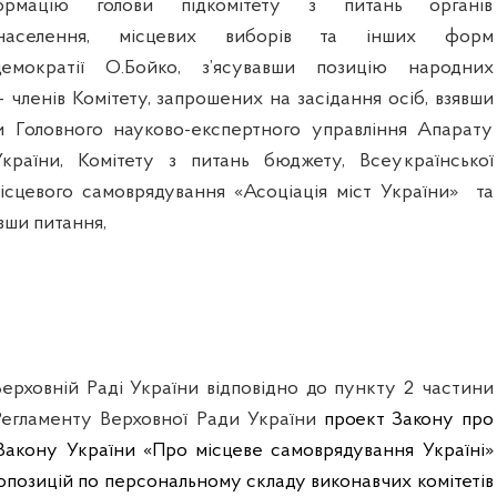
ормацію голови підкомітету з питань органів
ї населення, місцевих виборів та інших форм
демократії О.Бойко, з’ясувавши позицію народних
– членів Комітету, запрошених на засідання осіб, взявши
и Головного науково-експертного управління Апарату
країни, Комітету з питань бюджету, Всеукраїнської
місцевого самоврядування «Асоціація міст України»
та
вши питання,
Верховній Раді України відповідно до пункту 2 частини
 Регламенту Верховної Ради України
проект Закону
про
Закону України «Про місцеве самоврядування Україні»
опозицій по персональному складу виконавчих комітетів