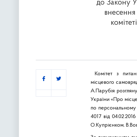
до Закону У
внесення
комітеті
Комітет з питан
Поділитись
місцевого самовря
А.Парубія розглян
України «Про місц
по персональному 
4017 від 04.02.201
О.Купрієнком, В.Во