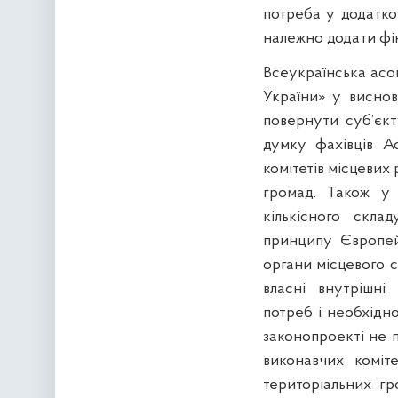
потреба у додатко
належно додати фі
Всеукраїнська асоц
України» у виснов
повернути суб’єкт
думку фахівців Ас
комітетів місцевих
громад. Також у 
кількісного скла
принципу Європейс
органи місцевого 
власні внутрішні
потреб і необхідно
законопроекті не 
виконавчих коміт
територіальних гр