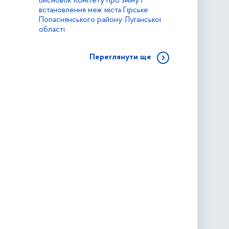
Висновок Комітету про зміну і
встановлення меж міста Гірське
Попаснянського району Луганської
області
Переглянути ще