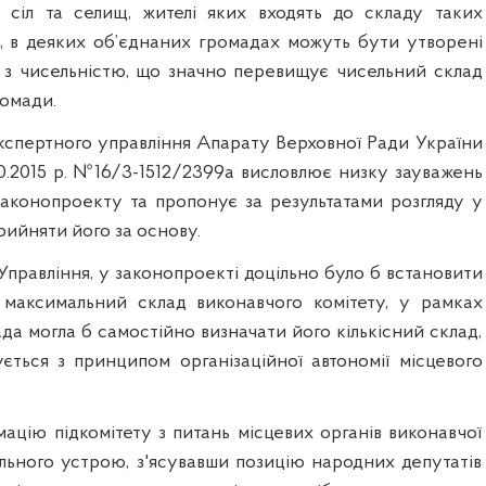
 сіл та селищ, жителі яких входять до складу таких
о, в деяких об’єднаних громадах можуть бути утворені
и з чисельністю, що значно перевищує чисельний склад
ромади.
кспертного управління Апарату Верховної Ради України
10.2015 р. №16/3-1512/2399а висловлює низку зауважень
законопроекту та пропонує за результатами розгляду у
ийняти його за основу.
Управління, у законопроекті доцільно було б встановити
 максимальний склад виконавчого комітету, у рамках
да могла б самостійно визначати його кількісний склад,
ється з принципом організаційної автономії місцевого
ацію підкомітету з питань місцевих органів виконавчої
ального устрою, з'ясувавши позицію народних депутатів