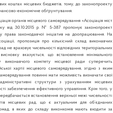
вих коштах місцевих бюджетів, тому, до законопроекту
нансово-економічне обґрунтування.
іація органів місцевого самоврядування «Асоціація міст
ку від 30.10.2015 р. № 5-387 пропонує законопроект
у права законодавчої ініціатив на доопрацювання. На
оціації, пропозиція про кількісний склад виконавчих
 рад не враховує чисельності відповідних територіальних
висновку вказується, що встановлення мінімального
ду виконавчого комітету місцевої ради суперечить
ької хартії місцевого самоврядування, згідно з яким
самоврядування повинні мати можливість визначати свої
 адміністративні структури з урахуванням місцевих
сті забезпечення ефективного управління. Крім того, у
передбачається встановлення верхньої межі чисельності
етів місцевих рад, що є актуальним для об’єднаних
омад, в яких до складу виконкомів мають входити за