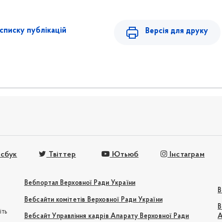
списку публікацій
Версія для друку
сбук
Твіттер
Ютьюб
Інстаграм
Вебпортал Верховної Ради України
В
Вебсайти комітетів Верховної Ради України
В
іть
Вебсайт Управління кадрів Апарату Верховної Ради
А