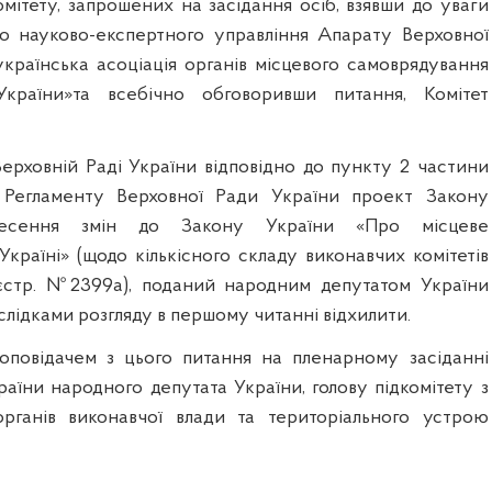
омітету, запрошених на засідання осіб, взявши до уваги
о науково-експертного управління Апарату Верховної
українська асоціація органів місцевого самоврядування
України»та всебічно обговоривши питання, Комітет
Верховній Раді України відповідно до пункту 2 частини
4 Регламенту Верховної Ради України проект Закону
есення змін до Закону України «Про місцеве
країні» (щодо кількісного складу виконавчих комітетів
еєстр. №2399а), поданий народним депутатом України
слідками розгляду в першому читанні відхилити.
доповідачем з цього питання на пленарному засіданні
аїни народного депутата України, голову підкомітету з
органів виконавчої влади та територіального устрою