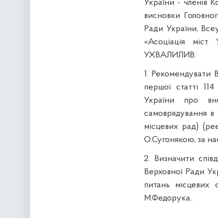
України - членів К
висновки Головног
Ради України, Все
«Асоціація міст 
УХВАЛИЛИВ:
1. Рекомендувати 
першої статті 11
України про вн
самоврядування в У
місцевих рад) (р
О.Сугонякою, за на
2. Визначити спів
Верховної Ради Укр
питань місцевих 
М.Федорука.