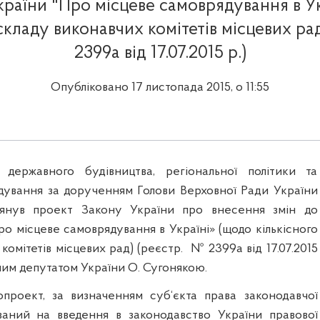
країни "Про місцеве самоврядування в Ук
складу виконавчих комітетів місцевих ра
2399а від 17.07.2015 р.)
Опубліковано 17 листопада 2015, о 11:55
 державного будівництва, регіональної політики та
дування за дорученням Голови Верховної Ради України
лянув проект Закону України про внесення змін до
о місцеве самоврядування в Україні» (щодо кількісного
комітетів місцевих рад) (реєстр.
№ 2399а від 17.07.2015
ним депутатом України О. Сугонякою.
проект, за визначенням суб‘єкта права законодавчої
ований на введення в законодавство України правової