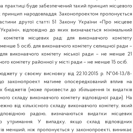
 на практиці буде забезпечений такий принцип місцевого
к принцип народовладдя. Законопроектом пропонується
астини другої статті 51 Закону України «Про місцеве
Україні», відповідно до яких визначається мінімальний
 комітетів місцевих рад: для виконавчого комітету
е менше 5 осіб, для виконавчого комітету селищної ради –
для виконавчого комітету міської ради – не менше 21
ого комітету районної у місті ради – не менше 15 осіб.
бюджету у своєму висновку від 22.10.2015 р. №04-13/8-
що законопроект матиме опосередкований вплив на
х бюджетів (може призвести до збільшення їх видатків
сного складу виконавчого комітету відповідної ради). На
ежно від кількісного складу виконавчого комітету, який
ідповідною радою, визначаються видатки місцевих
о утримання. У випадку, якщо склад відповідних
тів менший, ніж пропонується у законопроекті, виникає