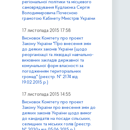
регіональної політики та місцевого
самоврядування Кудлаєнка Сергія
Володимировича Почесною
грамотою Кабінету Міністрів України
17 листопада 2015 17:58
Висновок Комітету про проект
Закону України "Про внесення змін
до деяких законів України (щодо
реорганізації та ліквідації навчально-
виховних закладів державної та
комунальної форм власності за
погодженням територіальних
громад" (реєстр. № 2174 від
19.02.2015 р.)
17 листопада 2015 14:55
Висновок Комітету про проект
Закону України про внесення змін до
деяких законів України щодо вимог
до кандидатів на посади сільських,
селищних та міських голів (реєстр.
№ 2030а від 05.06.2015 р.)