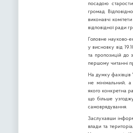
посадою старости
громад. Відповідн
виконавчі комітет
відповідної ради г
Головне науково-е
у висновку від 19.
та пропозицій до 
першому читанні пр
На думку фахівців 
не мінімальний, а
якого конкретна ра
що більше узгоджу
самоврядування.
Заслухавши інформ
влади та територі