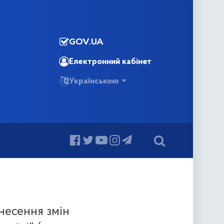
GOV.UA
Електронний кабінет
Українською
несення змін