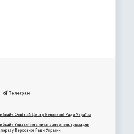
Телеграм
ебсайт Освітній Центр Верховної Ради України
ебсайт Управління з питань звернень громадян
парату Верховної Ради України