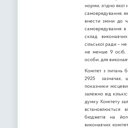
норми, згідно якої
самоврядування, я
внести зміни до ч
самоврядування в 
склад виконавчих
сільської ради – н
не менше 9 осіб, 
особи, для виконавч
Комітет з питань 
2925 зазначає, 
показники місцеви
залежно від кількі
думку Комітету зал
встановлюється в
бюджетів на йог
виконавчих коміте