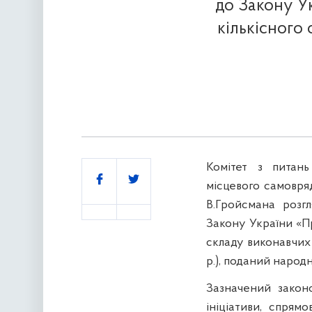
до Закону У
кількісного 
Комітет з питань
Поділитись
місцевого самовря
В.Гройсмана розг
Закону України «Пр
складу виконавчих 
р.), поданий народ
Зазначений законо
ініціативи, спрям