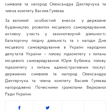
символі
в
та
нагород
Олександра
Дехтярчука
та
члена
комітету
Василя
Гуляєва
.
За
вагомий
особистий
внесок
у
державне
будівництво
,
розвиток
місцевого
самоврядування
,
активну
участь у
законотворчій
діяльності
,
багаторічну
пл
ідну
діяльність
та
з
нагоди
Дня
місцевого
самоврядування
в
Україні
народних
депутатів
України – голову
підкомітету
з
питань
місцевого
самоврядування
Юрія
Бублика, голову
підкомітету
з
питань
адміністративних
послуг
,
державних
символів
та
нагород
Олександра
Дехтярчука
та члена
комітету
Василя
Гуляєва
нагороджено
Почесними
грамотами
Верховно
ї
Р
ади України.
Поділитись