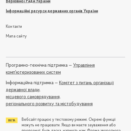
Верховної Ради України
Інформаційні ресурси державних органів України
Контакти
Мапа сайту
Програмно-технічна підтримка —
Управління
комп'ютеризованих систем
Iнформаційна підтримка —
Комітет з питань організації
державної влади,
місцевого самоврядування,
регіонального розвитку та містобудування
Вебсайт працює у тестовому режимі. Окремі функції
можуть не працювати. Якщо ви маєте зауваження або
пропозиції, будь ласка, напишіть нам:
Форма зворотного