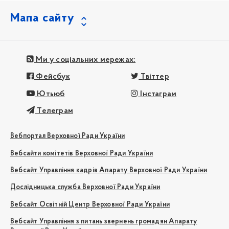
Мапа сайту
Ми у соціальних мережах:
Фейсбук
Твіттер
Ютьюб
Інстаграм
Телеграм
Вебпортал Верховної Ради України
Вебсайти комітетів Верховної Ради України
Вебсайт Управління кадрів Апарату Верховної Ради України
Дослідницька служба Верховної Ради України
Вебсайт Освітній Центр Верховної Ради України
Вебсайт Управління з питань звернень громадян Апарату