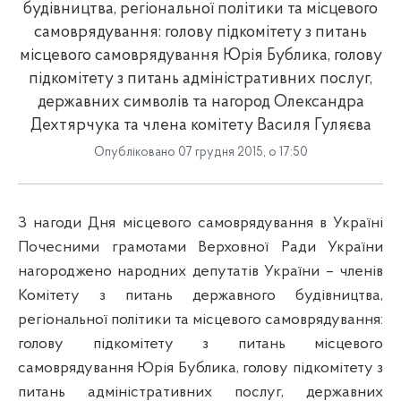
будівництва, регіональної політики та місцевого
самоврядування: голову підкомітету з питань
місцевого самоврядування Юрія Бублика, голову
підкомітету з питань адміністративних послуг,
державних символів та нагород Олександра
Дехтярчука та члена комітету Василя Гуляєва
Опубліковано 07 грудня 2015, о 17:50
З
нагоди
Дня
місцевого
самоврядування
в
Україні
Почесними
грамотами
Верховної
Ради України
нагороджено
народних
депутатів
України –
членів
Комітету
з
питань
державного
будівництва
,
регіональної
політики
та
місцевого
самоврядування
:
голову
підкомітету
з
питань
місцевого
самоврядування
Юрія
Бублика, голову
підкомітету
з
питань
адміністративних
послуг
,
державних