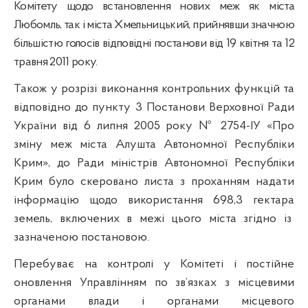
Комітету щодо встановлення нових меж як міста
Любомль, так і міста Хмельницький, прийнявши значною
більшістю голосів відповідні постанови від 19 квітня та 12
травня 2011 року.
Також у розрізі виконання контрольних функцій та
відповідно до пункту 3 Постанови Верховної Ради
України від 6 липня 2005 року № 2754-ІУ «Про
зміну меж міста Алушта Автономної Республіки
Крим», до Ради міністрів Автономної Республіки
Крим було скеровано листа з проханням надати
інформацію щодо використання 698,3 гектара
земель, включених в межі цього міста згідно із
зазначеною постановою.
Перебуває на контролі у Комітеті і постійне
оновлення Управлінням по зв
’
язках з місцевими
органами влади і органами місцевого