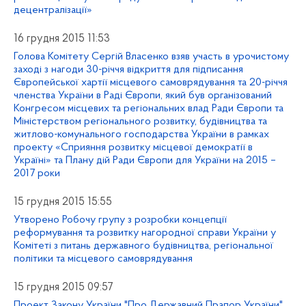
децентралізації»
16 грудня 2015 11:53
Голова Комітету Сергій Власенко взяв участь в урочистому
заході з нагоди 30-річчя відкриття для підписання
Європейської хартії місцевого самоврядування та 20-річчя
членства України в Раді Європи, який був організований
Конгресом місцевих та регіональних влад Ради Європи та
Міністерством регіонального розвитку, будівництва та
житлово-комунального господарства України в рамках
проекту «Сприяння розвитку місцевої демократії в
Україні» та Плану дій Ради Європи для України на 2015 –
2017 роки
15 грудня 2015 15:55
Утворено Робочу групу з розробки концепції
реформування та розвитку нагородної справи України у
Комітеті з питань державного будівництва, регіональної
політики та місцевого самоврядування
15 грудня 2015 09:57
Проект Закону України "Про Державний Прапор України"