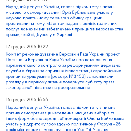
Народний депутат України, голова підкомітету з питань
місцевого самоврядування Юрій Бублик взяв участь у
науково-практичному семінарі з обміну кращими
практиками на тему: «Центри надання адміністративних
послуг як механізми забезпечення принципів верховенства
права», який відбувся у м.Харкові
17 грудня 2015 10:22
Комітет рекомендуватиме Верховній Раді України проект
Постанови Верховної Ради України про встановлення
парламентського контролю за реформуванням державної
служби в Україні та сприяння імплементації європейських
принципів урядування (реєстр. №3452) за наслідками
розгляду в першому читанні повернути суб’єкту права
законодавчої ініціативи на доопрацювання
16 грудня 2015 16:56
Народний депутат України, голова підкомітету з питань
органів самоорганізації населення, місцевих виборів та
інших форм безпосередньої демократії Олена Бойко взяла
участь у відкритому громадсько-політичному Форумі «25
років місцевому самоврядуванню в Україні: Час для