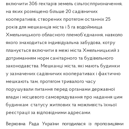
включити 306 гектарів земель сільгосппризначення,
на яких розміщено більше 20 садівничих
кооперативів, створених протягом останніх 25
років для мешканців міста і 5 га водоймища
Хмельницького обласного племоб’єднання, навколо
якого знаходиться індивідуальна забудова, котру
планується включити в межі міста Хмельницький з
дотриманням норм санітарного та будівельного
законодавства. Мешканці міста, які мають будинки
у зазначених садівничих кооперативах і фактично
мешкають там, протягом тривалого часу
порушували питання перед органами державної
влади і місцевого самоврядування про надання цим
будинкам
статусу житлових та можливість їхньої
реєстрації за відповідними адресами.
Верховна Рада України погодилася із пропозиціями