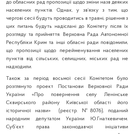
до обласних рад пропозиції щодо зміни назв деяких
населених пунктів. Однак, у зв’язку з тим, що
чергові сесії будуть проводитись в травні, рішення з
цих питань будуть надіслані до Комітету після їх
розгляду та прийняття. Верховна Рада Автономної
Республіки Крим та інші обласні ради повідомили,
що пропозиції щодо перейменування населених
пунктів від сільських, селищних, міських рад не
надходили.
Також за період восьмої сесії Комітетом було
розглянуто проект Постанови Верховної Ради
України «Про повернення селу Ленінське
Сквирського району Київської області його
історичної назви»
(реєстр. №8076), поданий
народним депутатом України Ю.Гнаткевичем.
Суб’єкт права законодавчої ініціативи