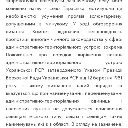
запропонував повернути зазначеному селу його
колишню назву - село Тарасівка, мотивуючи це
необхідністю усунення проявів волюнтаризму,
допущеними в минулому. У ході обговорення
питання Комітет відзначив невідповідність
пропозиції вимогам чинного законодавства у сфері
адміністративно-територіального устрою, зокрема
Положенню про порядок вирішення питань
адміністративно-територіального устрою
Української РСР, затвердженого Указом Президії
Верховної Ради Української РСР від 12 березня 1981
року, в якому визначено такий порядок та
вказується, що при найменуванні і перейменуванні
адміністративно-територіальних одиниць і
населених пунктів не допускається присвоєння
селищам міського типу, селам і селищам таких
найменувань, які є в області. З огляду на зазначене,