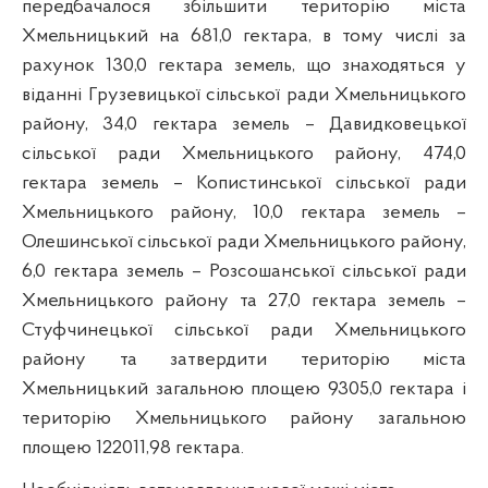
передбачалося збільшити територію міста
Хмельницький на 681,0 гектара, в тому числі за
рахунок 130,0 гектара земель, що знаходяться у
віданні Грузевицької сільської ради Хмельницького
району, 34,0 гектара земель – Давидковецької
сільської ради Хмельницького району, 474,0
гектара земель – Копистинської сільської ради
Хмельницького району, 10,0 гектара земель –
Олешинської сільської ради Хмельницького району,
6,0 гектара земель – Розсошанської сільської ради
Хмельницького району та 27,0 гектара земель –
Стуфчинецької сільської ради Хмельницького
району та затвердити територію міста
Хмельницький загальною площею 9305,0 гектара і
територію Хмельницького району загальною
площею 122011,98 гектара.