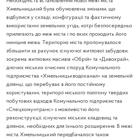
Необхідність встановлення нової межі міста
Хмельницький була обумовлена змінами, що
відбулися у складі, конфігурації та фактичному
використанні земельних угідь, котрі безпосередньо
прилягають до меж міста і по яких проходить його
нинішня межа. Територію міста пропонувалося
збільшити за рахунок існуючої житлової забудови,
зокрема житлових масивів «Обрій» та «Дивокрай»,
діючих міських очисних споруд Комунального
підприємства «Хмельницькводоканал» на земельній
ділянці, що перебуває в його постійному
користуванні, території міського полігону твердих
побутових відходів Комунального підприємства
«Спецкомунтранс» з можливістю його
реконструкції, існуючих міських кладовищ та
ділянок, необхідних для їхнього розширення. В межі
міста Хмельницький передбачалося також