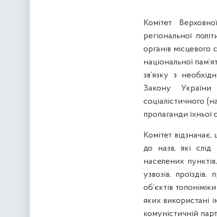
Комітет Верховно
регіональної полі
органів місцевого 
національної пам’я
зв’язку з необхід
Закону України
соціалістичного (н
пропаганди їхньої с
Комітет відзначає,
до назв, які слі
населених пунктів, 
узвозів, проїздів,
об’єктів топоніміки
яких використані і
комуністичній парт