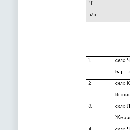
№
п/п
1.
село 
Барсь
2.
село 
Вінни
3.
село
Л
Жмери
4.
село
Ч