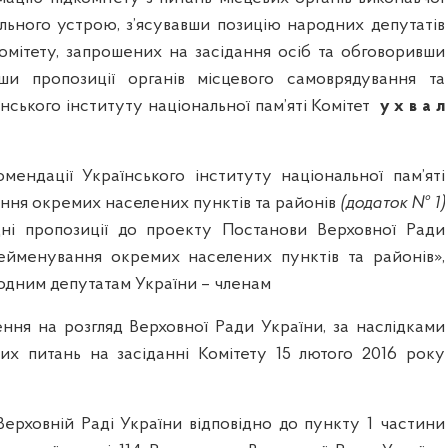
ального устрою, з’ясувавши позицію народних депутатів
Комітету, запрошених на засідання осіб та обговоривши
авши
пропозиції органів місцевого самоврядування та
нського інституту національної пам’яті
Комітет
у х в а л
ендації Українського інституту національної пам’яті
ня окремих населених пунктів та районів
(додаток № 1)
ні пропозиції
до проекту Постанови Верховної Ради
ейменування окремих населених пунктів та районів»,
одним депутатам України – членам
ення на розгляд Верховної Ради України
, за наслідками
них питань на засіданні Комітету 15 лютого 2016 року
Верховній Раді України відповідно до пункту 1 частини