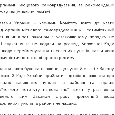
органами місцевого самоврядування, та рекомендацій
уту національної пам’яті.
атами України – членами Комітету взято до уваги
д органів місцевого самоврядування у шестимісячний
ання чинності законом в установленому порядку не
кі слухання та не подали на розгляд Верховної Ради
ї щодо перейменування населених пунктів, назви яких
комуністичного тоталітарного режиму.
итання також було наголошено, що пункт 8 статті 7 Закону
рховній Раді України прийняти відповідне рішення про
таких населених пунктів та районів на підставі
їнського інституту національної пам’яті, у разі, якщо
овленого цим Законом строку пропозицій щодо
елених пунктів та районів не надано.
ацію підкомітету з питань місцевих органів виконавчої