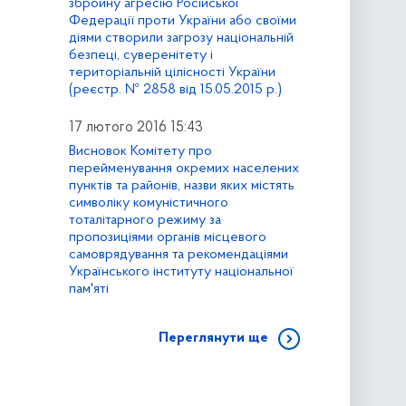
збройну агресію Російської
Федерації проти України або своїми
діями створили загрозу національній
безпеці, суверенітету і
територіальній цілісності України
(реєстр. № 2858 від 15.05.2015 р.)
17 лютого 2016 15:43
Висновок Комітету про
перейменування окремих населених
пунктів та районів, назви яких містять
символіку комуністичного
тоталітарного режиму за
пропозиціями органів місцевого
самоврядування та рекомендаціями
Українського інституту національної
пам'яті
Переглянути ще