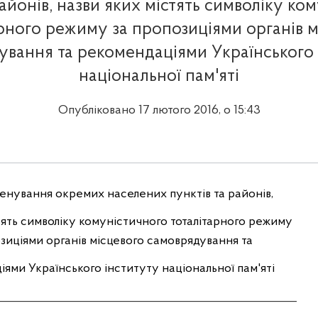
районів, назви яких містять символіку ко
арного режиму за пропозиціями органів м
ування та рекомендаціями Українського 
національної пам'яті
Опубліковано 17 лютого 2016, о 15:43
енування
окремих
населених
пунктів
та
районів
,
тять
символіку
комуністичного тоталі
тарного
режиму
зиціями
органів
місцевого
самоврядування
та
іями
Українського
інституту національної
пам'яті
_____________________________________________________