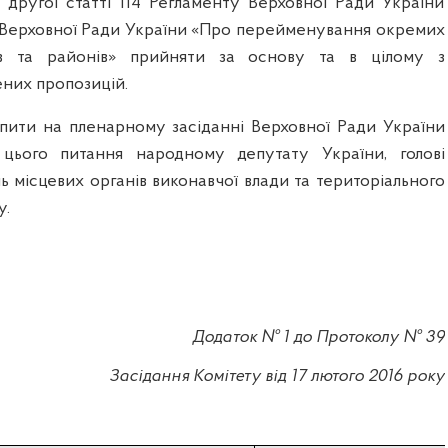
 другої статті 114 Регламенту Верховної Ради України
Верховної Ради України
«Про перейменування окремих
ів та районів»
прийняти за основу та в цілому з
них пропозицій.
пити на пленарному засіданні Верховної Ради України
 цього питання народному депутату України, голові
нь місцевих органів виконавчої влади та територіального
у.
Додаток № 1 до Протоколу № 39
Засідання Комітету від 17 лютого 2016 року