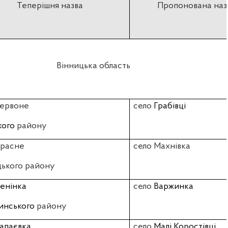
Теперішня назва
Пропонована наз
Вінницька область
Червоне
село
Грабівці
кого
району
Красне
село Махнівка
цького району
енінка
село
Варжинка
нського
району
апаєвка
село
Малі Коростівці