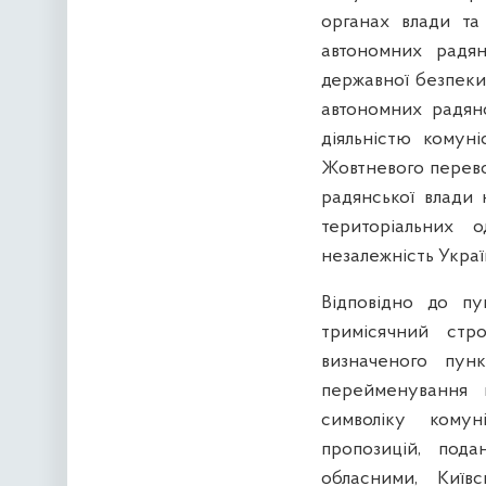
органах влади та
автономних радян
державної безпеки
автономних радянс
діяльністю комуні
Жовтневого перево
радянської влади 
територіальних 
незалежність Україн
Відповідно до п
тримісячний стр
визначеного пун
перейменування н
символіку комун
пропозицій, пода
обласними, Київ