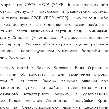
 управління СРСР, УРСР (УСРР), інших союзних або
ських республік, працювали в радянських органах
, а також назви СРСР, УРСР (УСРР), інших союзних або
ьких республік та похідні від них, назви, пов’язані з
стичної партії (включаючи партійні з’їзди), річницями
роту 25 жовтня (7 листопада) 1917 року, встановленням
на території України або в окремих адміністративно-
одиницях, переслідуванням учасників боротьби за
и у XX столітті.
ункту 8 статті 7 Закону Верховна Рада України у
ок, який обчислюється з дня закінчення строку,
ктом 7 цієї статті Закону, приймає рішення про
аселених пунктів та районів, назви яких містять
істичного тоталітарного режиму, з урахуванням
них Радою міністрів Автономної Республіки Крим,
ською та Севастопольською міськими державними