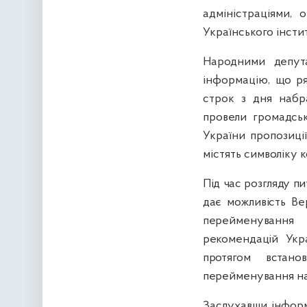
адміністраціями, 
Українського інстит
Народними депут
інформацію, що ря
строк з дня набр
провели громадсь
України пропозиці
містять символіку 
Під час розгляду п
дає можливість Ве
перейменування 
рекомендацій Укра
протягом встан
перейменування нас
Заслухавши інформ