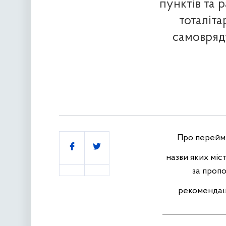
пунктів та 
тоталіт
самовряд
Про
перейм
Поділитись
назви
яких
міс
за
пропо
рекомендац
_______________