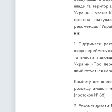
влади та територі
України – членів 
питання, врахув
рекомендації Украї
и в:
1.
Підтримати реком
щодо перейменуван
та внести відповід
України «Про пер
який готується
нар
Комітету для внес
розгляду аналогіч
(протокол № 38)
.
2. Рекомендувати 