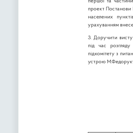
першої та частини
проект П
останови
населених пункт
урахуванням внесе
3. Доручити висту
під час розгляду
підкомітету з пита
устрою М.Федорук