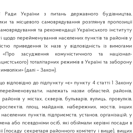
ї Ради України з питань державного будівництва,
тики та місцевого самоврядування розглянув пропозиції
самоврядування та рекомендації Українського інституту
ті щодо перейменування населених пунктів та районів у
ністю приведення їх назв у відповідність із вимогами
 «Про засудження комуністичного та націонал-
ацистського) тоталітарних режимів в Україні та заборону
имволіки» (далі – Закон).
 що
відповідно до підпункту «є» пункту 4 статті 1 Закону
д перейменовувати, належать
назви областей, районів,
районів у містах, скверів, бульварів, вулиць, провулків,
 проспектів, площ, майданів, набережних, мостів, інших
 населених пунктів, підприємств, установ, організацій, у
мена або псевдоніми осіб, які обіймали керівні посади в
ії (посаду секретаря районного комітету і вище), вищих