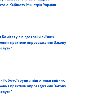
тою Кабінету Міністрів України
 Комітету з підготовки виїзних
орення практики впровадження Закону
ослуги"
 Робочої групи з підготовки виїзних
орення практики впровадження Закону
ослуги"