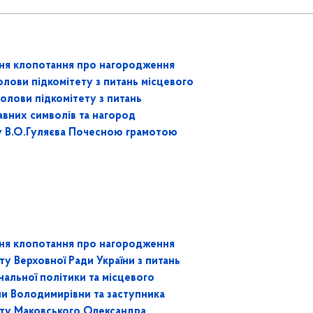
ня клопотання про нагородження
олови підкомітету з питань місцевого
олови підкомітету з питань
авних символів та нагород
ту В.О.Гуляєва Почесною грамотою
ня клопотання про нагородження
ту Верховної Ради України з питань
альної політики та місцевого
 Володимирівни та заступника
ету Маковського Олександра