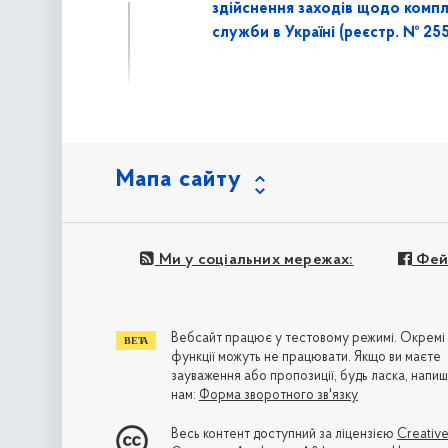
здійснення заходів щодо комп
служби в Україні (реєстр. № 2552
Мапа сайту
Ми у соціальних мережах:
Фей
Вебсайт працює у тестовому режимі. Окремі
функції можуть не працювати. Якщо ви маєте
зауваження або пропозиції, будь ласка, напиш
нам:
Форма зворотного зв'язку
Весь контент доступний за ліцензією
Creativ