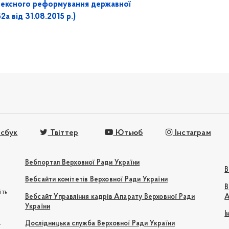
лексного реформування державної
а від 31.08.2015 р.)
сбук
Твіттер
Ютьюб
Інстаграм
Вебпортал Верховної Ради України
В
Вебсайти комітетів Верховної Ради України
В
іть
Вебсайт Управління кадрів Апарату Верховної Ради
А
України
І
e
Дослідницька служба Верховної Ради України