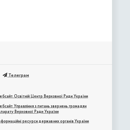
Телеграм
ебсайт Освітній Центр Верховної Ради України
ебсайт Управління з питань звернень громадян
парату Верховної Ради України
нформаційні ресурси державних органів України