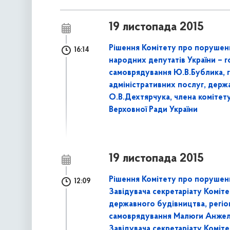
19 листопада 2015
Рішення Комітету про порушен
16:14
народних депутатів України – г
самоврядування Ю.В.Бублика, г
адміністративних послуг, держ
О.В.Дехтярчука, члена коміте
Верховної Ради України
19 листопада 2015
Рішення Комітету про порушен
12:09
Завідувача секретаріату Коміте
державного будівництва, регіон
самоврядування Малюги Анжели
Завідувача секретаріату Коміт