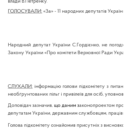
влади В.Петренку.
ГОЛОСУВАЛИ:
«За» - 11 народних депутатів України,
Народний депутат України С.Гордієнко, не погоджу
Закону України «Про комітети Верховної Ради України
СЛУХАЛИ:
інформацію
голови
підкомітету
з питань
необґрунтованих пільг і привілеїв для осіб, уповно
Доповідач зазначив,
що даним з
аконопроектом пропон
депутатам України, державним службовцям, працівник
Голова підкомітету ознайомив присутніх з висновко