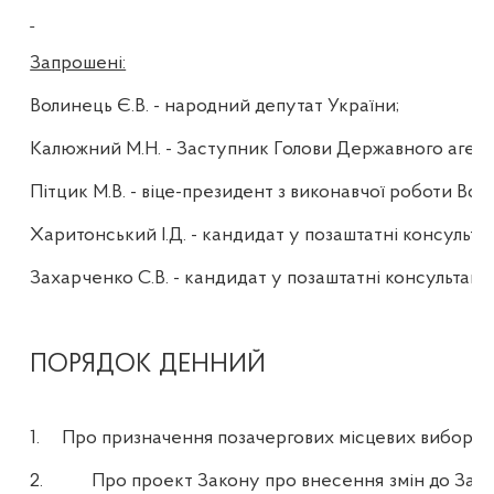
Запрошені:
Волинець Є.В. - народний депутат України;
Калюжний М.Н. - Заступник Голови Державного агент
Пітцик
М.В. -
віце-президент з виконавчої роботи Всеу
Харитонський
І.Д. -
кандидат у позаштатні консультан
Захарченко
С.В. -
кандидат у позаштатні консультанти
ПОРЯДОК ДЕННИЙ
1.
Про призначення позачергових місцевих виборів.
2.
Про проект Закону про внесення змін до Зако