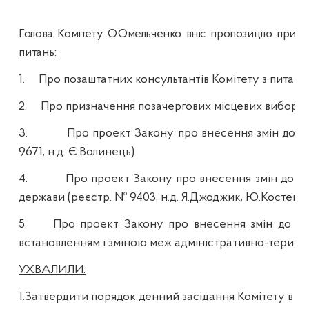
Голова Комітету О.Омельченко вніс пропозицію прису
питань:
1.
Про позаштатних консультантів Комітету з питань
2.
Про призначення позачергових місцевих виборів.
3.
Про проект Закону про внесення змін до За
9671,
н.д
. Є.Волинець).
4.
Про проект Закону про внесення змін до де
держави (реєстр. № 9403,
н.д
. Я.
Джоджик
, Ю.Костенко,
5.
Про проект Закону про внесення змін до Зем
встановленням і зміною меж адміністративно-терито
УХВАЛИЛИ:
1.Затвердити порядок денний засідання Комітету в ці