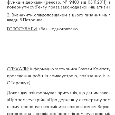
функцій держави
(реєстр. № 9403 від 03.11.2011),
под
повернути суб’єкту права законодавчої ініціативи н
2. Визначити співдоповідачем з цього питання на пл
влади В.Петренка.
ГОЛОСУВАЛИ:
«За» – одноголосно.
СЛУХАЛИ:
інформацію заступника Г
олови Комітету 
проведення робіт із землеустрою, пов'язаних із вс
С.Терещук).
Доповідач поінформував присутніх, що даним
законоп
«Про землеустрій», «Про державну експертизу земле
цьому пропонується змінити повноваження Верховної
погодження відповідних проектів землеустрою між 