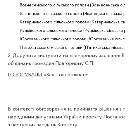
Вознесенського сільського голови (Вознесенська сільсь
Яланецького
 сільського голови (
Яланецька
 сільська рад
Катеринівського
 сільського голови (
Катеринівська
 сіль
Рудківського
 сільського голови (
Рудківська
 сільська рад
Юрковецького
 сільського голови (
Юрковецька
 сільська
П’ятихатського
 міського голови (
П’ятихатська
 міська ра
2. Доручити виступити на пленарному засіданні Верх
об’єднань громадян
Подгорному
С.П.
ГОЛОСУВАЛИ:
«За» – одноголосно.
В контексті обговорення та прийняття рішення з пи
народними депутатами України проекту Постанови п
з наступних засідань Комітету.