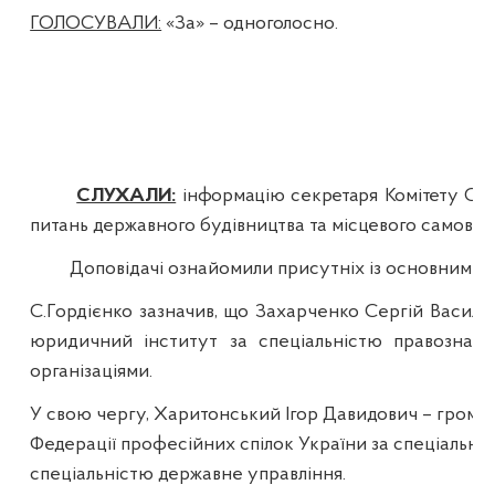
ГОЛОСУВАЛИ:
«За» – одноголосно.
СЛУХАЛИ:
інформацію секретаря Комітету С.Г
питань державного будівництва та місцевого самовря
Доповідачі ознайомили присутніх із основними ет
С.Гордієнко зазначив, що
Захарченко
Сергій Васильо
юридичний інститут за спеціальністю правознавс
організаціями.
У свою чергу,
Харитонський
Ігор Давидович – громадя
Федерації професійних спілок України за спеціальні
спеціальністю державне управління.