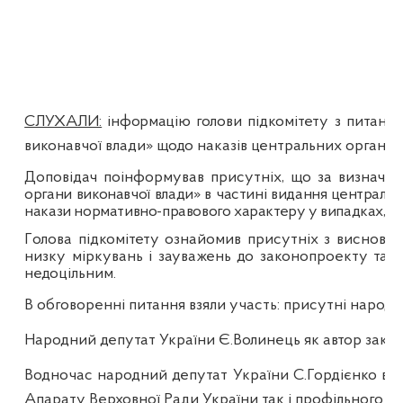
СЛУХАЛИ:
інформацію г
олови підкомітету з питань
виконавчої влади» щодо наказів центральних органів 
Доповідач поінформував присутніх, що за визначенн
органи виконавчої влади» в частині видання центральн
накази нормативно-правового характеру у випадках, я
Г
олова підкомітету ознайомив присутніх з висновк
низку міркувань і зауважень до законопроекту та 
недоцільним.
В обговоренні питання взяли участь:
присутні народні
Народний депутат України Є.Волинець як автор законо
Водночас народний депутат України С.Гордієнко вис
Апарату Верховної Ради України так і профільного пі