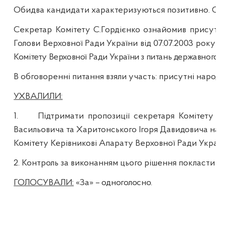
Обидва кандидати характеризуються позитивно. Сумл
Секретар Комітету С.Гордієнко ознайомив присутні
Голови Верховної Ради України від 07.07.2003 року 
Комітету Верховної Ради України з питань державного 
В обговоренні питання взяли участь:
присутні народні
УХВАЛИЛИ:
1.
Підтримати пропозиції секретаря Комітету С.
Васильовича та
Харитонського
Ігоря Давидовича на п
Комітету Керівникові Апарату Верховної Ради України.
2. Контроль за виконанням цього рішення покласти н
ГОЛОСУВАЛИ:
«За»
– одноголосно.