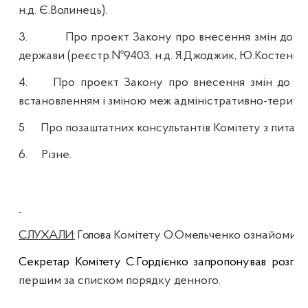
н.д
. Є.Волинець).
3.
Про проект Закону про внесення змін до де
держави (реєстр.№9403,
н.д
. Я.
Джоджик
, Ю.Костенко, 
4.
Про проект Закону про внесення змін до Зем
встановленням і зміною меж адміністративно-терито
5.
Про позаштатних консультантів Комітету з питан
6.
Різне.
СЛУХАЛИ:
Голова
Комітету
О.Омельченко ознайомив ч
Секретар Комітету С.Гордієнко запропонував розгля
першим за списком порядку денного.