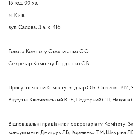
1
5
год. 00 хв.
м. Київ,
вул. Садова, 3 а, к. 416
Голова Комітету
Омельченко О.О.
Секретар Комітету
Гордієнко С.В.
Присутні:
члени Комітету:
Боднар О.Б.,
Сінченко В.М.,
Че
Відсутні
:
Ключковський Ю.Б.,
Подгорний
С.П.,
Надоша
О.В
Відповідальні працівники секретаріату Комітету: Зав
консультанти:
Дмитрук
Л.В., Корнієнко Т.М.,
Шкуріна
Л.Б.,