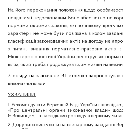
На його переконання положення щодо особливостей в
невдалим і недосконалим. Воно абсолютно не корел
нормами окремих законів, які по-іншому врегульову
характер і не може бути пов’язана з колом завдань я
класифікації законодавчих актів на догоду не апробо
з питань видання нормативно-правових актів із З
Міністерство юстиції України реєструє як нормативно
шлях, який треба продовжувати, змінивши належним ч
З огляду на зазначене В.Петренко запропонував п
виконавчої влади
.
УХВАЛИЛИ:
1. Рекомендувати Верховній Раді України відповідно д
«Про центральні органи виконавчої влади» щодо на
Є.Волинцем, за
наслідками розгляду в першому читанні 
2. Доручити виступити на пленарному засіданні Верхов