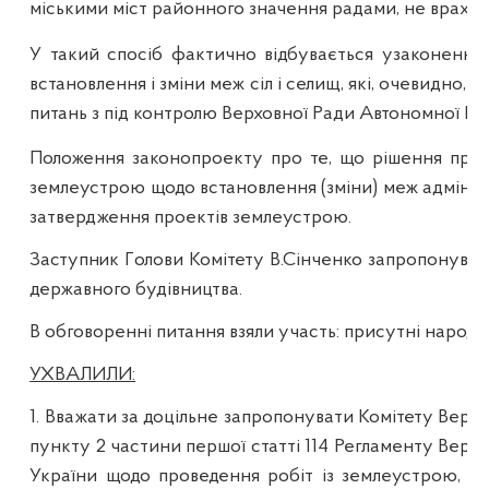
міськими міст районного значення радами, не врахов
У такий спосіб фактично відбувається узаконенн
встановлення і зміни меж сіл і селищ, які, очевидно,
питань з під контролю Верховної Ради Автономної Рес
Положення законопроекту про те, що рішення про 
землеустрою щодо встановлення (зміни) меж адмініс
затвердження проектів землеустрою.
Заступник Г
олови Комітету В.Сінченко
запропонував
державного будівництва.
В обговоренні питання взяли участь:
присутні народні
УХВАЛИЛИ:
1. Вважати за доцільне запропонувати Комітету Верхо
пункту 2 частини першої статті 114 Регламенту Верх
України щодо проведення робіт із землеустрою, пов