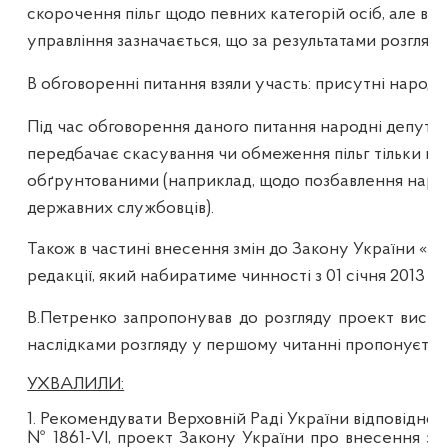
скорочення пільг щодо певних категорій осіб, але вва
управління зазначається, що за результатами розгля
В обговоренні питання взяли участь:
присутні народні
Під час обговорення даного питання народні депутат
передбачає скасування чи обмеження пільг тільки що
обґрунтованими (наприклад, щодо позбавлення народн
державних службовців).
Також в частині внесення змін до Закону України «П
редакції, який набиратиме чинності з 01 січня 2013 
В.Петренко запропонував до розгляду проект виснов
наслідками розгляду у першому читанні пропонуєтьс
УХВАЛИЛИ:
1. Рекомендувати Верховній Раді України
відповідно 
№ 1861
-
VІ,
проект Закону України про внесення змі