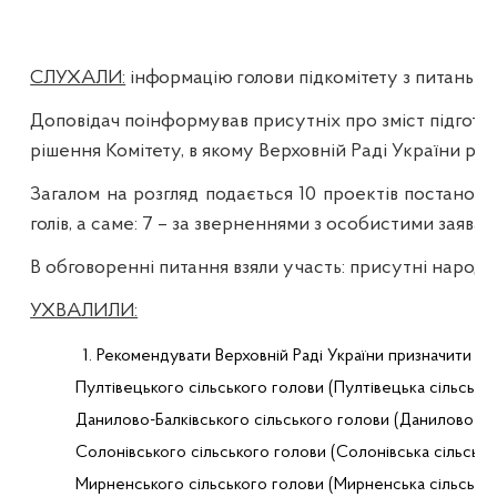
СЛУХАЛИ:
інформацію г
олови підкомітету з питань 
Доповідач
поінформував присутніх про зміст підгото
рішення Комітету, в якому Верховній Раді України ре
Загалом на розгляд подається
10
проектів постанов 
голів, а саме: 7 – за зверненнями з особистими заяв
В обговоренні питання взяли участь:
присутні народні
УХВАЛИЛИ:
1. Рекомендувати Верховній Раді України призначити по
Пултівецького
 сільського голови (
Пултівецька
 сільська
Данилово-Балківського
 сільського голови (
Данилово-Ба
Солонівського
 сільського голови (
Солонівська
 сільська
Мирненського
 сільського голови (
Мирненська
 сільська