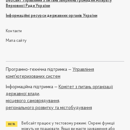
Вебсайт Управління з питань звернень громадян Апарату
Верховної Ради України
Інформаційні ресурси державних органів України
Контакти
Мапа сайту
Програмно-технічна підтримка —
Управління
комп'ютеризованих систем
Iнформаційна підтримка —
Комітет з питань організації
державної влади,
місцевого самоврядування,
регіонального розвитку та містобудування
Вебсайт працює у тестовому режимі. Окремі функції
можуть не працювати. Якщо ви маєте зауваження або