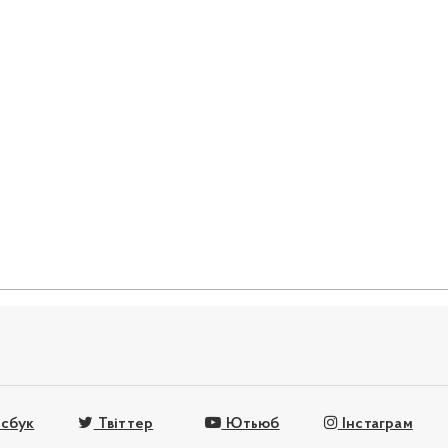
сбук
Твіттер
Ютьюб
Інстаграм