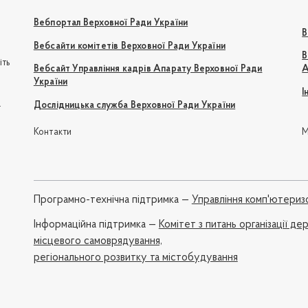
Вебпортал Верховної Ради України
В
Вебсайти комітетів Верховної Ради України
В
іть
Вебсайт Управління кадрів Апарату Верховної Ради
А
України
І
e
Дослідницька служба Верховної Ради України
Контакти
М
Програмно-технічна підтримка —
Управління комп'ютериз
Iнформаційна підтримка —
Комітет з питань організації де
місцевого самоврядування,
регіонального розвитку та містобудування