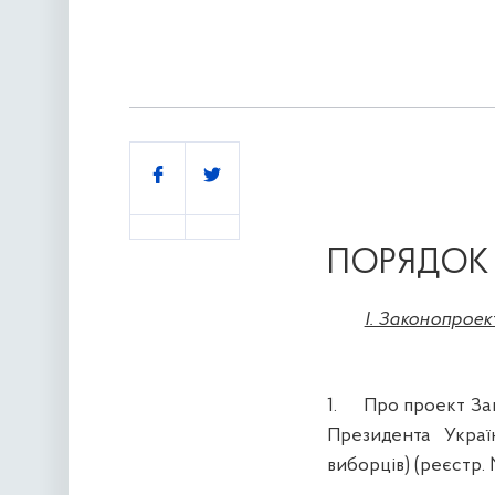
Поділитись
ПОРЯДОК
І. Законопроек
1.
Про проект За
Президента Украї
виборців)
(реєстр. 