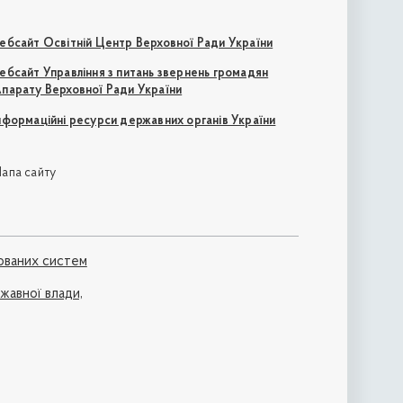
ебсайт Освітній Центр Верховної Ради України
ебсайт Управління з питань звернень громадян
парату Верховної Ради України
нформаційні ресурси державних органів України
апа сайту
ованих систем
ржавної влади,