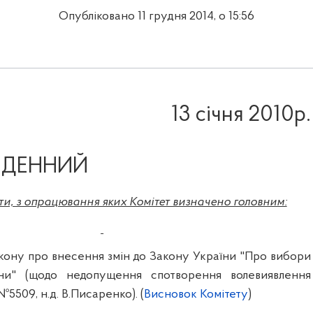
Опубліковано 11 грудня 2014, о 15:56
13 січня 201
0р.
 ДЕННИЙ
ти, з опрацювання яких Комітет визначено головним:
кону про внесення змін до Закону України "Про вибори
ни" (щодо недопущення спотворення волевиявлення
№5509, н.д. В.Писаренко).
(
Висновок Комітету
)