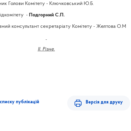
ник Голови Комітету - Ключковський Ю.Б.
підкомітету
-
Подгорний С.П.
вний консультант секретаріату Комітету - Желтова О.М
II
. Різне.
списку публікацій
Версія для друку