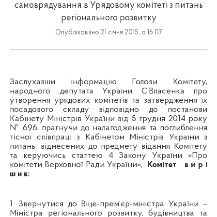
самоврядування в Урядовому комітеті з питань
регіонального розвитку
Опубліковано 21 січня 2015, о 16:07
Заслухавши інформацію Голови Комітету,
народного депутата України С.
Власенка
про
утворення урядових комітетів та затвердження їх
посадового складу відповідно до постанови
Кабінету Міністрів України від 5 грудня 2014 року
№ 696, прагнучи до налагодження та поглиблення
тісної співпраці з Кабінетом Міністрів України з
питань, віднесених до предмету відання Комітету
та керуючись статтею 4 Закону України «Про
комітети Верховної Ради України»,
Комітет
в и р і
ш и в:
1. Звернутися до Віце-прем’єр-міністра України –
Міністра регіонального розвитку, будівництва та