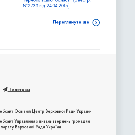
Тернопільської області" (реєстр.
№2733 від 24.04.2015)
Переглянути ще
Телеграм
ебсайт Освітній Центр Верховної Ради України
ебсайт Управління з питань звернень громадян
парату Верховної Ради України