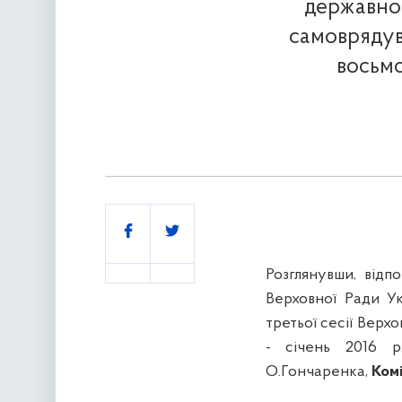
державног
самоврядув
восьмо
Поділитись
Розглянувши, відп
Верховної Ради Ук
третьої сесії Верх
- січень 2016 р
О.
Гончаренка
,
Комі