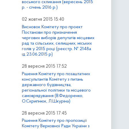
восьмого скликання (вересень 2015
р. - січень 2016 р.)
02 жовтня 2015 15:40
Висновок Комітету про проект
Постанови про призначення
чергових виборів депутатів місцевих
рад та сільських, селищних, міських
голів у 2015 році (реєстр. № 2148а
ід 23.06.2015 р)
28 вересня 2015 17:52
Рішення Комітету про позаштатних
консультантів Комітету з питань
державного будівництва,
регіональної політики та місцевого
самоврядування (В.Федоренко,
О.Скрипнюк, Л.Шкуріна)
28 вересня 2015 17:45
Рішення Комітету про пропозиції
Комітету Верховної Ради України з