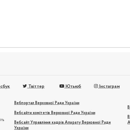
сбук
Твіттер
Ютьюб
Інстаграм
Вебпортал Верховної Ради України
В
Вебсайти комітетів Верховної Ради України
В
іть
Вебсайт Управління кадрів Апарату Верховної Ради
А
України