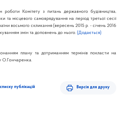
н роботи Комітету з питань державного будівництва,
ики та місцевого самоврядування на період третьої сесії
аїни восьмого скликання (вересень 2015 р. - січень 2016
ахуванням змін та доповнень до нього.
(Додається)
конанням плану та дотриманням термінів покласти на
у О.
Гончаренка
.
списку публікацій
Версія для друку