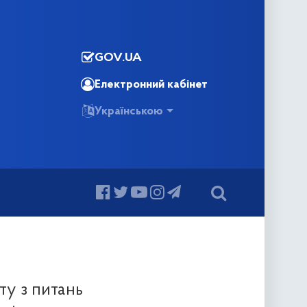
GOV.UA
Електронний кабінет
Українською
ту з питань