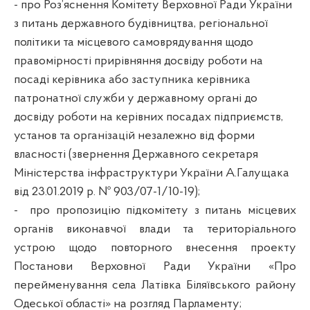
- про Роз’яснення Комітету Верховної Ради України
з питань державного будівництва, регіональної
політики та місцевого самоврядування щодо
правомірності прирівняння досвіду роботи на
посаді керівника або заступника керівника
патронатної служби у державному органі до
досвіду роботи на керівних посадах підприємств,
установ та організацій незалежно від форми
власності (звернення Державного секретаря
Міністерства інфраструктури України А.Галущака
від 23.01.2019 р. № 903/07-1/10-19);
- про пропозицію підкомітету з питань місцевих
органів виконавчої влади та територіального
устрою щодо повторного внесення проекту
Постанови Верховної Ради України «Про
перейменування села Латівка Біляївського району
Одеської області» на розгляд Парламенту;