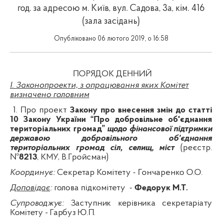
год. за адресою м. Київ, вул. Садова, 3а, кім. 416
(залa засідань)
Опубліковано 06 лютого 2019, о 16:58
ПОРЯДОК ДЕННИЙ
I
. Законопроекти, з опрацювання яких Комітет
визначено головним
1. Про проект
Закону про внесення змін до статті
10 Закону України “Про добровільне об'єднання
територіальних громад”
щодо фінансової підтримки
державою добровільного об'єднання
територіальних громад сіл, селищ, міст
(реєстр.
№
8213
, КМУ, В.Гройсман)
Координує:
Секретар Комітету - Гончаренко О.О.
Доповідає
:
голова підкомітету
-
Федорук М.Т.
Супроводжує:
Заступник керівника секретаріату
Комітету - Гарбуз Ю.П.