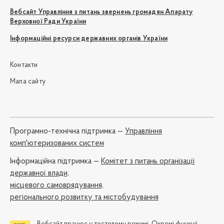
Вебсайт Управління з питань звернень громадян Апарату
Верховної Ради України
Інформаційні ресурси державних органів України
Контакти
Мапа сайту
Програмно-технічна підтримка —
Управління
комп'ютеризованих систем
Iнформаційна підтримка —
Комітет з питань організації
державної влади,
місцевого самоврядування,
регіонального розвитку та містобудування