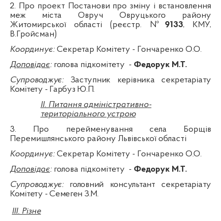
2. Про проект Постанови про зміну і встановлення
меж міста Овруч Овруцького району
Житомирської області
(реєстр. №
9133
, КМУ,
В.Гройсман)
Координує:
Секретар Комітету - Гончаренко О.О.
Доповідає
:
голова підкомітету
-
Федорук М.Т.
Супроводжує:
Заступник керівника секретаріату
Комітету - Гарбуз Ю.П.
II
. Питання адміністративно-
територіального устрою
3. Про перейменування села Борщів
Перемишлянського району Львівської обла
сті
Координує:
Секретар Комітету - Гончаренко О.О.
Доповідає
:
голова підкомітету
-
Федорук М.Т.
Супроводжує:
головний консультант секретаріату
Комітету - Семеген З.М.
III
.
Різне