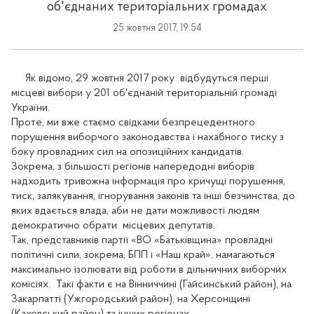
об'єднаних територіальних громадах
25 жовтня 2017, 19:54
Як відомо, 29 жовтня 2017 року відбудуться перші
місцеві вибори у 201 об'єднаній територіальній громаді
України.
Проте, ми вже стаємо свідками безпрецедентного
порушення виборчого законодавства і нахабного тиску з
боку провладних сил на опозиційних кандидатів.
Зокрема, з більшості регіонів напередодні виборів
надходить тривожна інформація про кричущі порушення,
тиск, залякування, ігнорування законів та інші безчинства, до
яких вдається влада, аби не дати можливості людям
демократично обрати місцевих депутатів.
Так, представників партії «ВО «Батьківщина» провладні
політичні сили, зокрема, БПП і «Наш край», намагаються
максимально ізолювати від роботи в дільничних виборчих
комісіях. Такі факти є на Вінниччині (Гайсинський район), на
Закарпатті (Ужгородський район), на Херсонщині
(Каховський район) та інших регіонах.