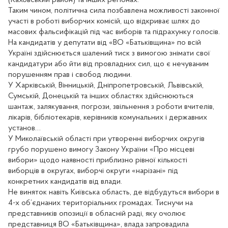
Таким чином, політична сила позбавлена можливості законної
участі в роботі виборчих комісій, що відкриває шлях до
масових фальсифікацій під час виборів та підрахунку голосів.
На кандидатів у депутати від «ВО «Батьківщина» по всій
Україні здійснюється шалений тиск з вимогою знімати свої
кандидатури або йти від провладних сил, що є нечуваним
порушенням прав і свобод людини.
У Харківській, Вінницькій, Дніпропетровській, Львівській,
Сумській, Донецькій та інших областях здійснюються
шантаж, залякування, погрози, звільнення з роботи вчителів,
лікарів, бібліотекарів, керівників комунальних і державних
установ…
У Миколаївській області при утворенні виборчих округів
грубо порушено вимогу Закону України «Про місцеві
вибори» щодо наявності приблизно рівної кількості
виборців в округах, виборчі округи «нарізані» під
конкретних кандидатів від влади.
Не виняток навіть Київська область, де відбудуться вибори в
4-х об’єднаних територіальних громадах. Тиснучи на
представників опозиції в обласній раді, яку очолює
представниця ВО «Батьківщина», влада запровадила