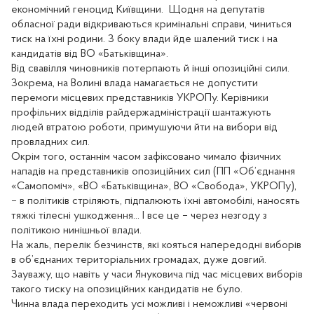
економічний геноцид Київщини. Щодня на депутатів
обласної ради відкриваються кримінальні справи, чиниться
тиск на їхні родини. З боку влади йде шалений тиск і на
кандидатів від ВО «Батьківщина».
Від свавілля чиновників потерпають й інші опозиційні сили.
Зокрема, на Волині влада намагається не допустити
перемоги місцевих представників УКРОПу. Керівники
профільних відділів райдержадміністрації шантажують
людей втратою роботи, примушуючи йти на вибори від
провладних сил.
Окрім того, останнім часом зафіксовано чимало фізичних
нападів на представників опозиційних сил (ПП «Об’єднання
«Самопоміч», «ВО «Батьківщина», ВО «Свобода», УКРОПу),
– в політиків стріляють, підпалюють їхні автомобілі, наносять
тяжкі тілесні ушкодження... І все це – через незгоду з
політикою нинішньої влади.
На жаль, перелік безчинств, які кояться напередодні виборів
в об’єднаних територіальних громадах, дуже довгий.
Зауважу, що навіть у часи Януковича під час місцевих виборів
такого тиску на опозиційних кандидатів не було.
Чинна влада переходить усі можливі і неможливі «червоні