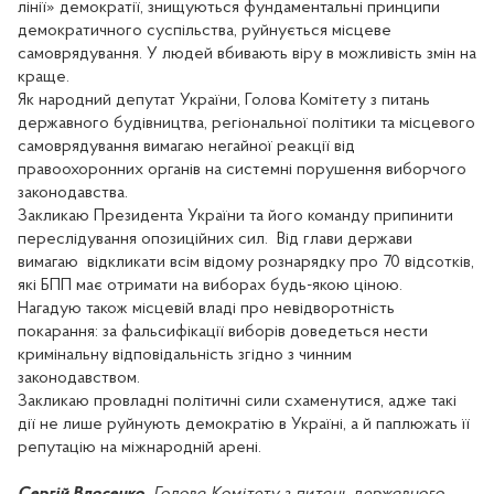
лінії» демократії, знищуються фундаментальні принципи
демократичного суспільства, руйнується місцеве
самоврядування. У людей вбивають віру в можливість змін на
краще.
Як народний депутат України, Голова Комітету з питань
державного будівництва, регіональної політики та місцевого
самоврядування вимагаю негайної реакції від
правоохоронних органів на системні порушення виборчого
законодавства.
Закликаю Президента України та його команду припинити
переслідування опозиційних сил. Від глави держави
вимагаю відкликати всім відому рознарядку про 70 відсотків,
які БПП має отримати на виборах будь-якою ціною.
Нагадую також місцевій владі про невідворотність
покарання: за фальсифікації виборів доведеться нести
кримінальну відповідальність згідно з чинним
законодавством.
Закликаю провладні політичні сили схаменутися, адже такі
дії не лише руйнують демократію в Україні, а й паплюжать її
репутацію на міжнародній арені.
Сергій Власенко
,
Голова Комітету з питань державного