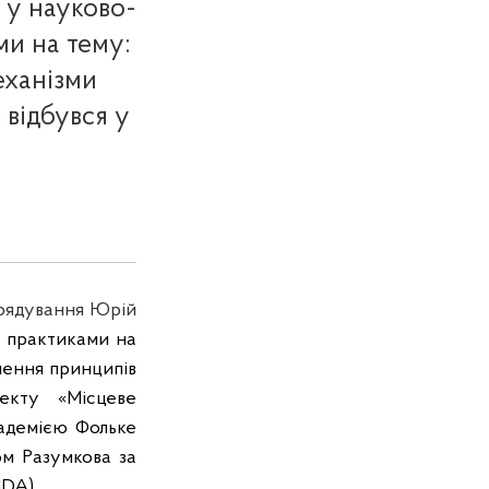
 у науково-
и на тему:
еханізми
 відбувся у
врядування Юрій
и
практиками на
чення
принципів
екту «
Місцеве
адемією
Фольке
ом
Разумкова
за
IDA
)
.