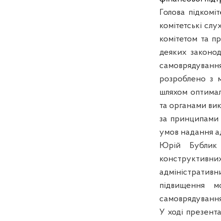
Голова підкомі
комітетські слу
комітетом та п
деяких законод
самоврядуванн
розроблено з м
шляхом оптимал
та органами вик
за принципам
умов надання а
Юрій Бублик 
конструктивн
адміністративн
підвищення мо
самоврядуванн
У ході презента