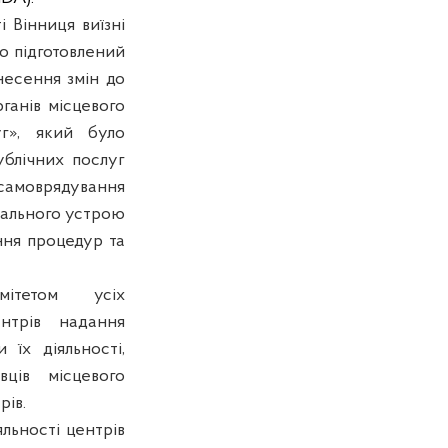
 Вінниця виїзні
ро підготовлений
несення змін до
ганів місцевого
уг», який було
ублічних послуг
 самоврядування
ріального устрою
ння процедур та
ітетом
усіх
нтрів надання
 їх діяльності,
вців місцевого
рів.
яльності центрів