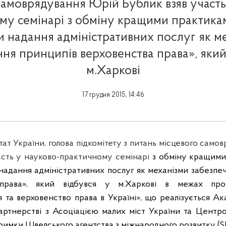
самоврядування Юрій Бублик взяв участь
му семінарі з обміну кращими практикам
 надання адміністративних послуг як м
ня принципів верховенства права», який
м.Харкові
17 грудня 2015, 14:46
ат України, голова підкомітету з питань місцевого само
асть у науково-практичному семінарі
з
обміну
кращим
надання
адміністративних
послуг
як
механізми
забезпе
права»
, який відбувся у
м.Харкові
в межах про
я
та верховенство права в
Україні
»,
що
реалізується
Ак
артнерстві
з
Асоціацією
малих
міст
України та Центр
тримки
Шведського
агентства
з
міжнародного
розвитку
(
S