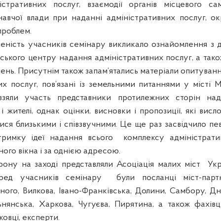
істративних послуг, взаємодії органів місцевого са
авчої влади при наданні адміністративних послуг, о
проблем.
леність учасників семінару викликало ознайомлення з 
іського центру надання адміністративних послуг, а тако
лень. Присутнім також запам’ятались матеріали опитуван
их послуг, пов’язані із земельними питаннями у місті М
взяли участь представники протилежних сторін на
і жителі, однак оцінки, висновки і пропозиції, які вис
ися близькими і співзвучними. Це ще раз засвідчило пе
тримку ідеї надання всього
комплексу адміністрати
ого вікна і за однією адресою.
рону на заході представляли Асоціація малих міст
Укр
ред учасників семінару
були посланці міст-парт
ного
,
Вилкова
, Івано-Франківська, Долини, Самбору, Дн
ьнянська
, Харкова, Чугуєва, Пирятина, а також фахівц
уковці, експерти.