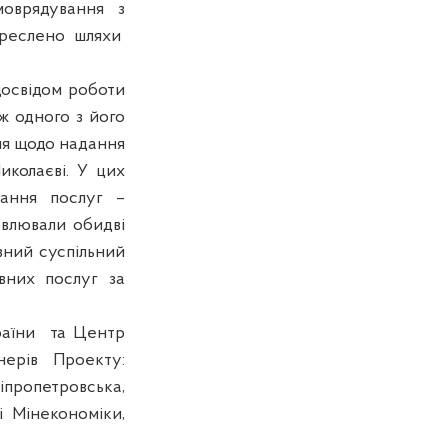
моврядування з
креслено шляхи
досвідом роботи
ж одного з його
ня щодо надання
иколаєві. У цих
дання послуг –
ловлювали обидві
вний суспільний
вних послуг за
аїни
та Центр
нерів Проекту:
іпропетровська,
і Мінекономіки,