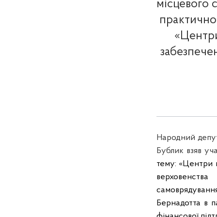
місцевого 
практично
«Центри
забезпечен
Народний депут
Бублик взяв уч
тему:
«
Центри
верховенства
самоврядуванн
Бернадотта
в
п
фінансової
під