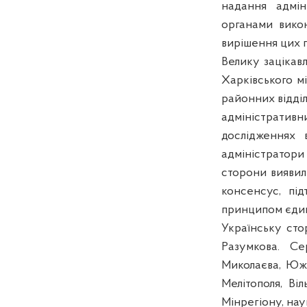
надання адмін
органами викон
вирішення цих 
Велику зацікав
Харківського м
районних відді
адміністративн
дослідженнях 
адміністратори 
сторони виявил
консенсус, під
принципом єдин
Українську сто
Разумкова. Се
Миколаєва,
Юж
Мелітополя,
Віл
Мінрегіону
, на