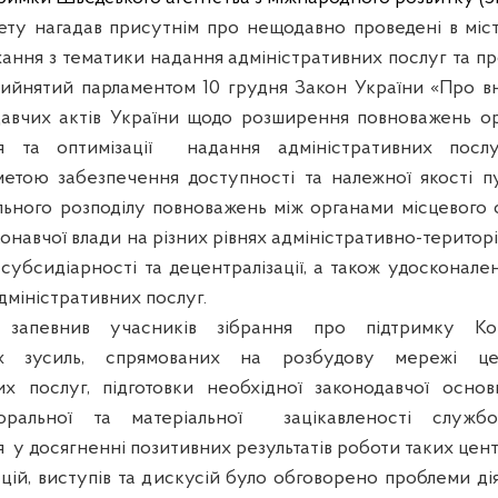
тету нагадав присутнім про нещодавно проведені в місті
хання з тематики надання адміністративних послуг та п
рийнятий парламентом 10 грудня Закон України «Про в
авчих актів України щодо розширення повноважень ор
я та оптимізації
надання адміністративних посл
етою забезпечення доступності та належної якості п
ьного розподілу повноважень між органами місцевого
онавчої влади на різних рівнях адміністративно-терито
и
субсидіарності
та децентралізації, а також удосконале
дміністративних послуг.
запевнив учасників зібрання про підтримку Ком
их зусиль, спрямованих на розбудову мережі це
их послуг, підготовки необхідної законодавчої основи
ральної та матеріальної
зацікавленості службо
я
у досягненні позитивних результатів роботи таких цент
цій, виступів та дискусій було обговорено проблеми ді