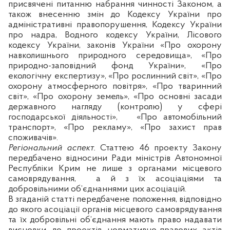
присвячені питанню набрання чинності Законом, а
також внесенню змін до Кодексу України про
адміністративні правопорушення, Кодексу України
про надра, Водного кодексу України, Лісового
кодексу України, законів України «Про охорону
навколишнього природного середовища», «
Про
природно-заповідний фонд України
», «
Про
екологічну експертизу
», «
Про рослинний світ
», «
Про
охорону атмосферного повітря
», «
Про тваринний
світ
»,
«Про охорону земель»
, «
Про основні засади
державного нагляду (контролю) у сфері
господарської діяльності
»,
«Про автомобільний
транспорт», «Про рекламу», «Про захист прав
споживачів».
Регіональний аспект.
С
таттею 46 проекту Закону
передбачено відносини Ради міністрів Автономної
Республіки Крим не лише з органами місцевого
самоврядування,
а й з їх асоціаціями та
добровільними об’єднаннями цих асоціацій.
В згаданій статті передбачене положення, відповідно
до якого а
соціації органів місцевого самоврядування
та їх добровільні об’єднання мають право надавати