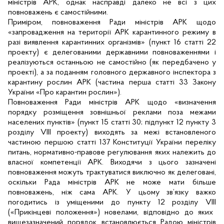
міністрів АРК, однак насправді далеко не всі з цих
повноважень є самостійними.
Приміром, повноваження Ради міністрів АРК щодо
«запровадження на території АРК карантинного режиму в
разі виявлення карантинних організмів» (пункт 16 статті 22
проекту) є делегованими державними повноваженнями і
реалізуються останньою не самостійно (як передбачено у
проекті), а за поданням головного державного інспектора з
карантину рослин АРК (частина перша статті 33 Закону
України «Про карантин рослин»).
Повноваження Ради міністрів АРК щодо «визначення
порядку розміщення зовнішньої реклами поза межами
населених пунктів» (пункт 15 статті 30; підпункт 12 пункту 3
розділу
VIII
проекту) виходять за межі встановленого
частиною першою статті 137 Конституції України переліку
питань, нормативно-правове регулювання яких належить до
власної компетенції АРК. Виходячи з цього зазначені
повноваження можуть трактуватися виключно як делеговані,
оскільки Рада міністрів АРК не може мати більше
повноважень, ніж сама АРК. У цьому зв’язку важко
погодитись із уміщеними до пункту 12 розділу
VIII
(«Прикінцеві положення») новелами, відповідно до яких
вищезазначений порядок встановлюється Радою міністрів