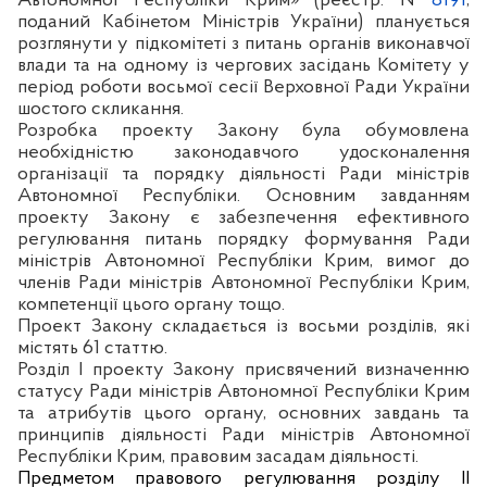
Автономної Республіки Крим»
(
реєстр. №
8191
,
поданий Кабінетом Міністрів України) планується
розглянути у підкомітеті з питань органів виконавчої
влади та на одному із чергових засідань Комітету у
період роботи восьмої сесії Верховної Ради України
шостого скликання.
Розробка проекту Закону була обумовлена
необхідністю законодавчого удосконалення
організації та порядку діяльності Ради міністрів
Автономної Республіки. Основним завданням
проекту Закону є забезпечення ефективного
регулювання питань порядку формування Ради
міністрів Автономної Республіки Крим, вимог до
членів Ради міністрів Автономної Республіки Крим,
компетенції цього органу тощо.
Проект Закону складається із восьми розділів, які
містять 61 статтю.
Розділ І проекту Закону присвячений визначенню
статусу Ради міністрів Автономної Республіки Крим
та атрибутів цього органу, основних завдань та
принципів діяльності Ради міністрів Автономної
Республіки Крим, правовим засадам діяльності.
Предметом правового регулювання розділу ІІ