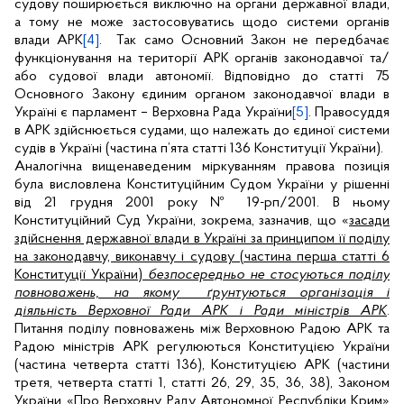
судову поширюється виключно на органи державної влади,
а тому не може застосовуватись щодо системи органів
влади АРК
[4]
.
Так само Основний Закон не передбачає
функціонування на території АРК органів законодавчої та/
або судової влади автономії. Відповідно до статті 75
Основного Закону єдиним органом законодавчої влади в
Україні є парламент – Верховна Рада України
[5]
. Правосуддя
в АРК здійснюється судами, що належать до єдиної системи
судів в Україні (частина п’ята статті 136 Конституції України).
Аналогічна вищенаведеним міркуванням правова позиція
була висловлена Конституційним Судом України у рішенні
від 21 грудня 2001 року № 19-рп/2001. В ньому
Конституційний Суд України, зокрема, зазначив, що «
засади
здійснення державної влади в Україні за принципом її поділу
на законодавчу, виконавчу і судову (частина перша статті 6
Конституції України)
безпосередньо не стосуються поділу
повноважень, на якому
ґрунтуються організація і
діяльність Верховної Ради АРК і Ради міністрів АРК
.
Питання поділу повноважень між Верховною Радою АРК та
Радою міністрів АРК регулюються Конституцією України
(частина четверта статті 136), Конституцією АРК (частини
третя, четверта статті 1, статті 26, 29, 35, 36, 38), Законом
України «Про Верховну Раду Автономної Республіки Крим»