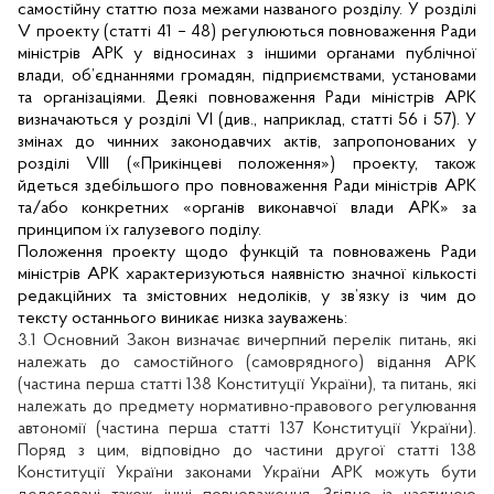
самостійну статтю поза межами названого розділу. У розділі
V проекту (статті 41 – 48) регулюються повноваження Ради
міністрів АРК у відносинах з іншими органами публічної
влади, об’єднаннями громадян, підприємствами, установами
та організаціями. Деякі повноваження Ради міністрів АРК
визначаються у розділі VI (див., наприклад, статті 56 і 57). У
змінах до чинних законодавчих актів, запропонованих у
розділі
VIII
(«Прикінцеві положення») проекту, також
йдеться здебільшого про повноваження Ради міністрів АРК
та/або конкретних «органів виконавчої влади АРК» за
принципом їх галузевого поділу.
Положення проекту щодо функцій та повноважень Ради
міністрів АРК характеризуються наявністю значної кількості
редакційних та змістовних недоліків, у зв’язку із чим до
тексту останнього виникає низка зауважень:
3.1 Основний Закон визначає вичерпний перелік питань, які
належать до самостійного (самоврядного) відання АРК
(частина перша статті 138 Конституції України), та питань, які
належать до предмету нормативно-правового регулювання
автономії (частина перша статті 137 Конституції України).
Поряд з цим, відповідно до частини другої статті 138
Конституції України законами України АРК можуть бути