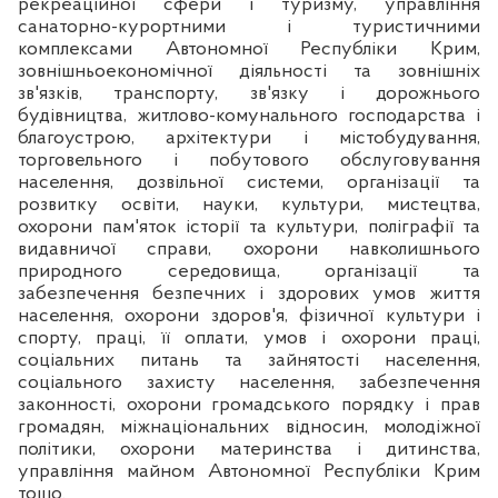
рекреаційної сфери і туризму, управління
санаторно-курортними і туристичними
комплексами Автономної Республіки Крим,
зовнішньоекономічної діяльності та зовнішніх
зв'язків, транспорту, зв'язку і дорожнього
будівництва, житлово-комунального господарства і
благоустрою, архітектури і містобудування,
торговельного і побутового обслуговування
населення, дозвільної системи, організації та
розвитку освіти, науки, культури, мистецтва,
охорони пам'яток історії та культури, поліграфії та
видавничої справи, охорони навколишнього
природного середовища, організації та
забезпечення безпечних і здорових умов життя
населення, охорони здоров'я, фізичної культури і
спорту, праці, її оплати, умов і охорони праці,
соціальних питань та зайнятості населення,
соціального захисту населення, забезпечення
законності, охорони громадського порядку і прав
громадян, міжнаціональних відносин, молодіжної
політики, охорони материнства і дитинства,
управління майном Автономної Республіки Крим
тощо.