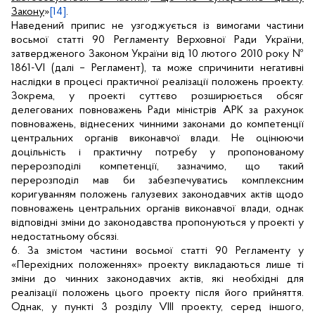
Закону
»
[14]
.
Наведений припис не узгоджується із вимогами частини
восьмої статті 90 Регламенту Верховної Ради України,
затвердженого Законом України від 10 лютого 2010 року №
1861-
VI
(далі – Регламент), та може спричинити негативні
наслідки в процесі практичної реалізації положень проекту.
Зокрема, у проекті суттєво розширюється обсяг
делегованих повноважень Ради міністрів АРК за рахунок
повноважень, віднесених чинними законами до компетенції
центральних органів виконавчої влади. Не оцінюючи
доцільність і практичну потребу у пропонованому
перерозподілі компетенції, зазначимо, що такий
перерозподіл мав би забезпечуватись комплексним
коригуванням положень галузевих законодавчих актів щодо
повноважень центральних органів виконавчої влади, однак
відповідні зміни до законодавства пропонуються у проекті у
недостатньому обсязі.
6.
За змістом частини восьмої статті 90 Регламенту у
«Перехідних положеннях» проекту викладаються лише ті
зміни до чинних законодавчих актів, які необхідні для
реалізації положень цього проекту після його прийняття.
Однак, у пункті 3 розділу
VIII
проекту, серед іншого,