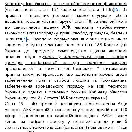
Конституцією України до самостійної компетенції автономії
(частина перша статті 137, частина перша статті 138)
[6]
. За
приклад відповідних положень може слугувати абзац
двадцять перший частини другої статті 18, за змістом якого
до самостійного відання АРК належить «
забезпечення
законності і правопорядку, прав і свобод громадян, безпеки
їх життя
[7]
». Наведене формулювання є значно ширшим за
віднесені у пункті 7 частини першої статті 138 Конституції
України до предмету самоврядного відання автономії
питання щодо «
участі у забезпеченні
прав і свобод
громадян, національної злагоди,
сприяння
охороні
правопорядку та громадської безпеки
». У цитованому
приписі також не враховано, що здійснення заходів щодо
забезпечення прав і свобод людини та громадянина,
забезпечення громадського порядку на всій території
України є однією з основних функцій Кабінету Міністрів
України (пункти 2 і 7 статті 116 Конституції України).
Статті 19 – 40 проекту деталізують повноваження Ради
міністрів АРК у кожній із зазначених у частині другій статті 18
сфер, «віднесених до самостійного відання АРК». Таким
чином, за логікою проекту у вказаних статтях мали б
визначатись виключно власні (самостійні) повноваження Ради