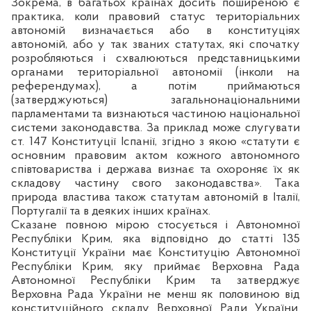
Зокрема, в багатьох країнах досить поширеною є
практика, коли правовий статус територіальних
автономій визначається або в конституціях
автономій, або у так званих статутах, які спочатку
розробляються і схвалюються представницькими
органами територіальної автономії (інколи на
референдумах), а потім приймаються
(затверджуються) загальнонаціональними
парламентами та визнаються частиною національної
системи законодавства. За приклад може слугувати
ст. 147 Конституції Іспанії, згідно з якою «статути є
основним правовим актом кожного автономного
співтовариства і держава визнає та охороняє їх як
складову частину свого законодавства». Така
природа властива також статутам автономій в Італії,
Португалії та в деяких інших країнах.
Сказане повною мірою стосується і Автономної
Республіки Крим, яка відповідно до
статті 135
Конституції України має Конституцію Автономної
Республіки Крим, яку приймає Верховна Рада
Автономної Республіки Крим та затверджує
Верховна Рада України не менш як половиною від
конституційного складу Верховної Ради України.