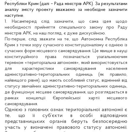
Республіки Крим (далі – Рада міністрів АРК). За результатами
аналізу змісту проекту вважаємо за необхідне зазначити
наступне.
1.
Насамперед слід зазначити, що сама ідея щодо
необхідності прийняття спеціального закону про Раду
міністрів АРК, на наш погляд, є дуже дискусійною.
По-перше, слід зважати на те, що Автономна Республіка
Крим з точки зору сучасного конституціоналізму є однією із
сучасних форм місцевого самоврядування. Це явище в науці
конституційного права позначається узагальнюючим
терміном «територіальна автономія», який використовується
для характеристики самоврядування населення
адміністративно-територіальних одиниць (як правило,
найвищого рівня), що мають особливий статус, відмінний від
статусу звичайних адміністративно-територіальних одиниць,
де функціонує місцеве самоврядування, що розглядається в
рамках концепції Європейської хартії місцевого
самоврядування.
Однією з головних ознак територіальної автономії є
те, що її суб’єкти в особі відповідних
представницьких органів беруть безпосередню
участь у визначені правового статусу автономії.