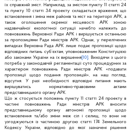
їх справжній зміст. Наприклад, за змістом пункту 11 статті 24
та пункту 10 статті 34 проекту складається враження, що
встановлення і зміна меж районів та міст на території АРК, а
також оголошення окремої місцевості АРК зоною
надзвичайної екологічної ситуації начебто належить до
повноважень Верховної Ради АРК і вирішується останньою
за пропозиціями Ради міністрів АРК. Однак, у перелічених
випадках Верховна Рада АРК лише подає пропозиції щодо
відповідних питань суб’єктам, уповноваженим Конституцією
або законами України на їх вирішення
[10]
. Виходячи з цього
потреба у законодавчій регламентації суто процедурних за
характером повноважень Ради міністрів АРК «подавати
пропозиції щодо подання пропозицій», на наш погляд,
відсутня. У разі необхідності відповідні питання мають
вирішуватись нормативно-правовими актами
представницького органу АРК.
Що ж стосується положень пункту 11 статті 24 проекту в
частині повноважень Ради міністрів АРК вносити
представницькому органу автономії пропозиції щодо
встановлення та/або зміни меж сіл і селищ, то вони не
узгоджуються із частиною другою статті 174 Земельного
Кодексу України, відповідно до якої зазначені рішення