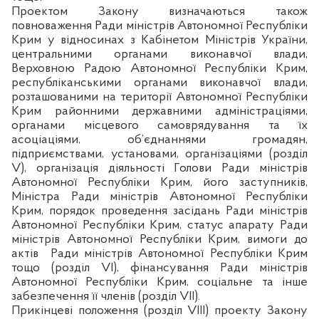
Проектом Закону визначаються також
повноваження Ради міністрів Автономної Республіки
Крим у відносинах з Кабінетом Міністрів України,
центральними органами виконавчої влади,
Верховною Радою Автономної Республіки Крим,
республіканськими органами виконавчої влади,
розташованими на території Автономної Республіки
Крим районними державними адміністраціями,
органами місцевого самоврядування та їх
асоціаціями, об’єднаннями громадян,
підприємствами, установами, організаціями (розділ
V), організація діяльності Голови Ради міністрів
Автономної Республіки Крим, його заступників,
Міністра Ради міністрів Автономної Республіки
Крим, порядок проведення засідань Ради міністрів
Автономної Республіки Крим, статус апарату Ради
міністрів Автономної Республіки Крим, вимоги до
актів
Ради міністрів Автономної Республіки Крим
тощо (розділ VІ), фінансування Ради міністрів
Автономної Республіки Крим, соціальне та інше
забезпечення її членів (розділ VІІ).
Прикінцеві положення (розділ VІІІ) проекту Закону