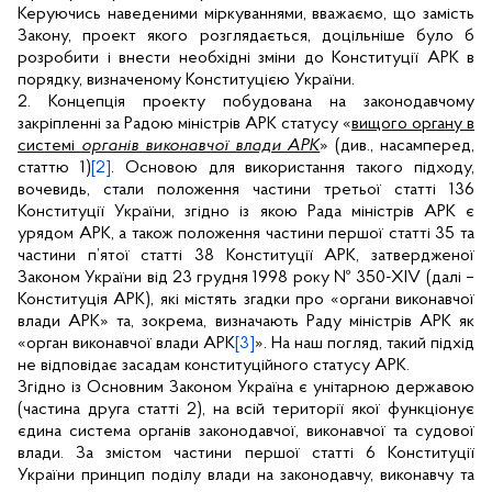
Керуючись наведеними міркуваннями, вважаємо, що замість
Закону, проект якого розглядається, доцільніше було б
розробити і внести необхідні зміни до Конституції АРК в
порядку, визначеному Конституцією України.
2.
Концепція проекту побудована на законодавчому
закріпленні за Радою міністрів АРК статусу «
вищого органу в
системі
органів виконавчої влади АРК
» (див., насамперед,
статтю 1)
[2]
. Основою для використання такого підходу,
вочевидь, стали положення частини третьої статті 136
Конституції України, згідно із якою Рада міністрів АРК є
урядом АРК, а також положення частини першої статті 35 та
частини п’ятої статті 38 Конституції АРК, затвердженої
Законом України від 23 грудня 1998 року № 350-ХІ
V
(далі –
Конституція АРК), які містять згадки про «органи виконавчої
влади АРК» та, зокрема, визначають Раду міністрів АРК як
«орган виконавчої влади АРК
[3]
». На наш погляд, такий підхід
не відповідає засадам конституційного статусу АРК.
Згідно із Основним Законом Україна є унітарною державою
(частина друга статті 2), на всій території якої функціонує
єдина система органів законодавчої, виконавчої та судової
влади. За змістом частини першої статті 6 Конституції
України принцип поділу влади на законодавчу, виконавчу та