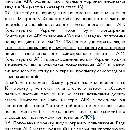
міністрів АРК окремих своїх функцій «органам виконавчої
влади АРК» (частина четверта статті 18).
3.5. Потребують коригування положення частини першої
статті 18 проекту. За змістом абзацу першого цієї частини
перелік питань, віднесених до самоврядного відання АРК
Конституцією України, може бути розширений
Конституцією АРК та законами України.
Наведені положення
не відповідають статтям 137 і 138 Конституції України, які, як
вже зазначалось вище, вичерпно регламентують перелік
питань, віднесених до самоврядного відання АРК
.
Конституцією АРК та законодавчими актами України можуть
визначатись лише конкретні повноваження АРК в межах
визначеного Конституцією України предмету самоврядного
відання автономії.
Чіткий зміст положень абзацу другого частини першої статті
18 проекту у контексті їх змістовного зв’язку із абзацом
першим частини першої цієї ж статті встановити досить
важко. Компетенція Ради міністрів АРК є похідною від
компетенції автономії, а тому цей орган не може наділятись
повноваженнями (як
самоврядними, так і делегованими), що
знаходяться поза межами компетенції АРК
[9]
.
3.6. Положення проекту щодо окремих повноважень Ради
міністрів АРК містять редакційні недоліки, які спотворюють