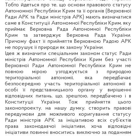
Тобто йдеться про те, що основи правового статусу
Автономної Республіки Крим та її органів (Верховної
Ради АРК та Ради міністрів АРК) мають визначатися
саме в Конституції Автономної Республіки Крим, яку
приймає Верховна Рада Автономної Республіки
Крим та затверджує Верховна Рада України.
Причому факт її прийняття Верховною Радою АРК
не порушує її природи як закону України.
Ідея ж визначити спеціальним законом статус Ради
міністрів Автономної Республіки Крим без участі
Верховної Ради Автономної Республіки Крим не
повною мірою узгоджується з природою
територіальної автономії, яка передбачає
безпосередню участь територіальної автономії в
особі її представницького органу у вирішенні
відповідних питань, що, зрештою, передбачено і в
Конституції України. Тож прийняття цього
законопроекту, на нашу думку, створить правові
передумови для можливого коригування статусу
Ради міністрів АРК за ініціативою всіх суб’єктів
права законодавчої ініціативи, хоча відповідні
ініціативи повинні вноситись виключно за поданням