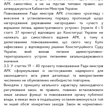
АРК самостійно, а не на підставі типових правил, що
затверджуються Кабінетом Міністрів України.
Повноваження Ради міністрів АРК стосовно «розгляду і
внесення в установленому порядку пропозицій щодо
нагородження державними нагородами» та «участі у
вирішенні питань адміністративного устрою» (пункти 4 і 5
статті 37 проекту) відповідно до Конституції України не
належать до самостійного відання АРК, а тому є
делегованими повноваженнями, що свого часу було
зафіксовано у відповідному рішенні Конституційного Суду
України, який визнав питання адміністративно-
територіального устрою питаннями загальнодержавного
значення.
3.3. У статтях 19 – 40 проекту повноваження Ради міністрів
АРК сформульовані із застосуванням надмірного для
законодавчого акта рівня деталізації та використанням
численних не обумовлених необхідністю повторень.
Виходячи з принципу загального характеру законодавчого
регулювання закон, як правило, повинен встановлювати
лише загальні функції та повноваження органу публічної
влади, в межах яких в подальшому останнім виконується той
чи інший обсяг конкретних заходів. Закон як нормативно-