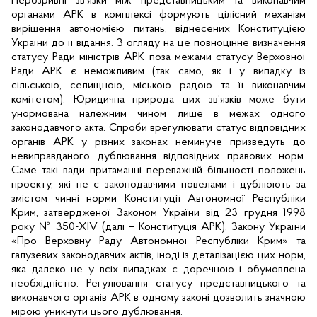
Нерозривні зв’язки між представницьким та виконавчим
органами АРК в комплексі формують цілісний механізм
вирішення автономією питань, віднесених Конституцією
України до її відання. З огляду на це повноцінне визначення
статусу Ради міністрів АРК поза межами статусу Верховної
Ради АРК є неможливим (так само, як і у випадку із
сільською, селищною, міською радою та її виконавчим
комітетом). Юридична природа цих зв’язків може бути
унормована належним чином лише в межах одного
законодавчого акта. Спроби врегулювати статус відповідних
органів АРК у різних законах неминуче призведуть до
невиправданого дублювання відповідних правових норм.
Саме такі вади притаманні переважній більшості положень
проекту, які не є законодавчими новелами і дублюють за
змістом чинні норми Конституції Автономної Республіки
Крим, затвердженої Законом України від 23 грудня 1998
року № 350-ХІ
V
(далі – Конституція АРК), Закону України
«Про Верховну Раду Автономної Республіки Крим» та
галузевих законодавчих актів, іноді із деталізацією цих норм,
яка далеко не у всіх випадках є доречною і обумовлена
необхідністю. Регулювання статусу представницького та
виконавчого органів АРК в одному законі дозволить значною
мірою уникнути цього дублювання.