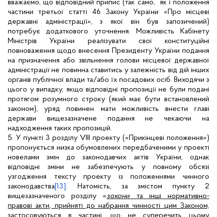
вважаємо, що відповідний припис (так само,
як і положення
частини третьої статті 46 Закону України «Про місцеві
державні адміністрації», з якої він був запозичений)
потребує додаткового уточнення. Можливість Кабінету
Міністрів України реалізувати свої конституційні
повноваження щодо внесення Президенту України подання
на призначення або звільнення голови місцевої державної
адміністрації не повинна ставитись у залежність від дій інших
органів публічної влади та/або їх посадових осіб. Виходячи з
цього у випадку, якщо відповідні пропозиції не були подані
протягом розумного строку (який має бути встановлений
законом), уряд повинен мати можливість внести главі
держави вищезазначене подання не чекаючи на
надходження таких пропозицій.
5.
У пункті 3 розділу
VIII
проекту
(«Прикінцеві положення»)
пропонується низка обумовлених передбаченими у проекті
новелами змін до законодавчих актів України, однак
відповідні зміни не забезпечують у повному обсязі
узгодження тексту проекту із положеннями чинного
законодавства
[13]
. Натомість, за змістом пункту 2
вищезазначеного розділу «
закони
та інші нормативно-
правові акти, прийняті до набрання чинності цим Законом,
застосовуються в частині, що не суперечить цьому