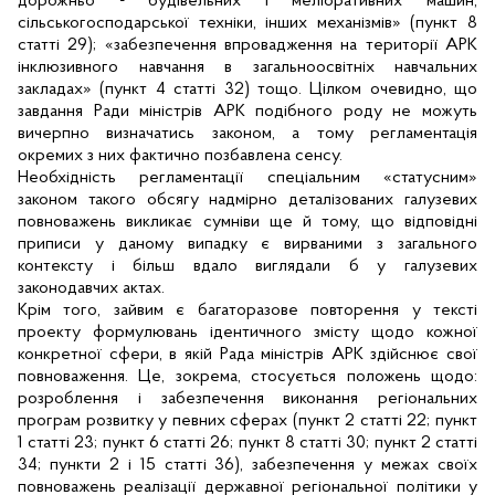
дорожньо - будівельних і меліоративних машин,
сільськогосподарської техніки, інших механізмів» (пункт 8
статті 29); «забезпечення впровадження на території АРК
інклюзивного навчання в загальноосвітніх навчальних
закладах» (пункт 4 статті 32) тощо. Цілком очевидно, що
завдання Ради міністрів АРК подібного роду не можуть
вичерпно визначатись законом, а тому регламентація
окремих з них фактично позбавлена сенсу.
Необхідність регламентації спеціальним «статусним»
законом такого обсягу надмірно деталізованих галузевих
повноважень викликає сумніви ще й тому, що відповідні
приписи у даному випадку є вирваними з загального
контексту і більш вдало виглядали б у галузевих
законодавчих актах.
Крім того, зайвим є багаторазове повторення у тексті
проекту формулювань ідентичного змісту щодо кожної
конкретної сфери, в якій Рада міністрів АРК здійснює свої
повноваження. Це, зокрема, стосується положень щодо:
розроблення і забезпечення виконання регіональних
програм розвитку у певних сферах (пункт 2 статті 22; пункт
1 статті 23; пункт 6 статті 26; пункт 8 статті 30; пункт 2 статті
34; пункти 2 і 15 статті 36), забезпечення у межах своїх
повноважень реалізації державної регіональної політики у