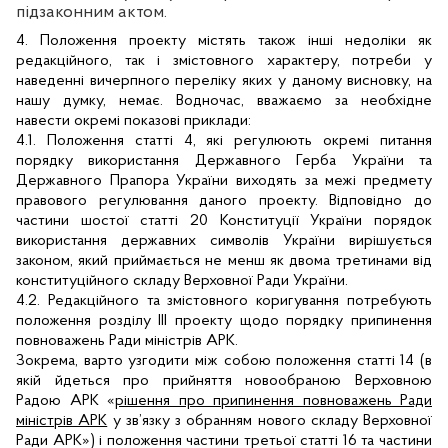
підзаконним актом.
4.
Положення проекту містять також інші недоліки як
редакційного, так і змістовного характеру, потреби у
наведенні вичерпного переліку яких у даному висновку, на
нашу думку, немає. Водночас, вважаємо за необхідне
навести окремі показові приклади:
4.1. Положення статті 4, які регулюють окремі питання
порядку використання Державного Герба України та
Державного Прапора України виходять за межі предмету
правового регулювання даного проекту. Відповідно до
частини шостої статті 20 Конституції України порядок
використання державних символів України вирішується
законом, який приймається не менш як двома третинами від
конституційного складу Верховної Ради України.
4.2. Редакційного та змістовного коригування потребують
положення розділу ІІІ проекту щодо порядку припинення
повноважень Ради міністрів АРК.
Зокрема, варто узгодити між собою положення статті 14 (в
якій йдеться про прийняття новообраною Верховною
Радою АРК «
рішення про
припинення повноважень Ради
міністрів АРК
у зв’язку з обранням нового складу Верховної
Ради АРК») і положення частини третьої статті 16 та частини