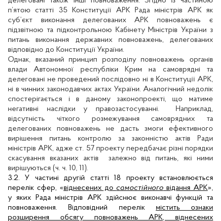
делеговані також інші повноваження. Згідно із частиною
п’ятою статті 35 Конституції АРК Рада міністрів АРК як
суб’єкт виконання делегованих АРК повноважень є
підзвітною та підконтрольною Кабінету Міністрів України з
питань виконання державних повноважень, делегованих
відповідно до Конституції України.
Однак, вказаний принцип розподілу повноважень органів
влади Автономної республіки Крим на самоврядні та
делеговані не проведений послідовно ні в Конституції АРК,
ні в чинних законодавчих актах України. Аналогічний недолік
спостерігається і в даному законопроекті, що матиме
негативні наслідки у правозастосуванні.
Наприклад,
відсутність чіткого розмежування самоврядних та
делегованих повноважень не дасть змоги ефективного
вирішення питань контролю за законністю актів Ради
міністрів АРК, адже ст. 57 проекту передбачає різні порядки
скасування вказаних актів
залежно від питань, які ними
вирішуються (ч. ч. 10, 11).
3.2. У частині другій статті 18 проекту встановлюється
перелік сфер, «
віднесених до
самостійного
відання АРК
»,
у яких Рада міністрів АРК здійснює виконавчі функцій та
повноваження. Відповідний перелік
містить ознаки
розширення обсягу повноважень АРК, віднесених