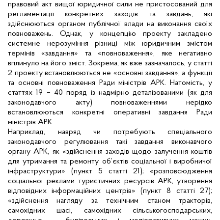
правовий акт вищої юридичної сили не пристосований для
регламентації конкретних заходів та завдань, які
здійснюються органом публічної влади на виконання своїх
повноважень. Однак, у концепцію проекту закладено
системне нерозуміння різниці між юридичним змістом
термінів «завдання» та «повноваження», яке негативно
вплинуло на його зміст. Зокрема, як вже зазначалось, у статті
2 проекту встановлюються не «основні завдання», а функції
та основні повноваження Ради міністрів АРК. Натомість, у
статтях 19 – 40 поряд із надмірно деталізованими (як для
законодавчого акту) повноваженнями нерідко
встановлюються конкретні оперативні завдання Ради
міністрів АРК.
Наприклад, навряд чи потребують спеціального
законодавчого регулювання такі завдання виконавчого
органу АРК, як «здійснення заходів щодо залучення коштів
для утримання та ремонту об’єктів соціальної і виробничої
інфраструктури» (пункт 5 статті 21); «
розповсюдження
соціальної реклами туристичних ресурсів АРК, утворення
відповідних інформаційних центрів» (пункт 8 статті 27);
«здійснення нагляду за технічним станом тракторів,
самохідних шасі, самохідних сільськогосподарських,