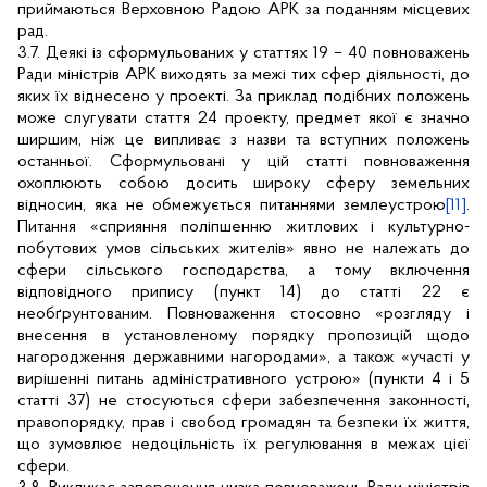
приймаються Верховною Радою АРК за поданням місцевих
рад.
3.7. Деякі із сформульованих у статтях 19 – 40 повноважень
Ради міністрів АРК виходять за межі тих сфер діяльності, до
яких їх віднесено у проекті. За приклад подібних положень
може слугувати стаття 24 проекту, предмет якої є значно
ширшим, ніж це випливає з назви та вступних положень
останньої. Сформульовані у цій статті повноваження
охоплюють собою досить широку сферу земельних
відносин, яка не обмежується питаннями землеустрою
[11]
.
Питання «сприяння поліпшенню житлових і культурно-
побутових умов сільських жителів» явно не належать до
сфери сільського господарства, а тому включення
відповідного припису (пункт 14) до статті 22 є
необґрунтованим. Повноваження стосовно «розгляду і
внесення в установленому порядку пропозицій щодо
нагородження державними нагородами», а також «участі у
вирішенні питань адміністративного устрою» (пункти 4 і 5
статті 37) не стосуються сфери
забезпечення законності,
правопорядку, прав і свобод громадян та безпеки їх життя,
що зумовлює недоцільність їх регулювання в межах цієї
сфери.