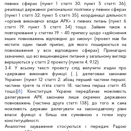
певних сферах (пункт 1 статті 30; пункт 5 статті 36),
реалізації державної регіональної політики у певних сферах
(пункт 1 статті 32; пункт 5 статті 35), координації діяльності
«органів виконавчої влади АРК» з певних питань (пункт 6
статті 19; пункт 5 статті 34) тощо. Зайвим також є
повторювання у статтях 19 – 40 припису щодо «здійснення
інших повноважень відповідно до закону» (проект мав би
містити один такий припис, дія якого поширюється на
повноваження у всіх відповідних сферах). Принагідно
зазначимо, що всі вищенаведені питання у загальному вигляді
вирішуються у статті 2 проекту (пункти 4, 9,12).
3.4. У всьому тексті проекту слід вилучити згадки про
«державні виконавчі функції (…), делеговані законами
України» (пункт 12 статті 2; абзац перший частини першої,
частини третя та п’ята статті 18; частина перша статті 45
тощо)
[8]
. Конституція України передбачає можливість
делегування АРК законами лише окремих державних
повноважень (частина друга статті 138), до того ж сама
можливість держави делегувати на законодавчому рівні
власні функції є більш ніж сумнівною з точки зору
конституційності.
Аналогічні зауваження стосуються і передачі Радою