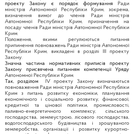
проекту Закону є порядок формування
Ради
міністрів Автономної Республіки Крим, зокрема,
визначення вимог до членів
Ради міністрів
Автономної Республіки Крим, призначення на
посаду членів Ради міністрів Автономної Республіки
Крим.
Положення, якими регулюються питання
припинення повноважень Ради міністрів Автономної
Республіки Крим, викладені в розділі ІІІ проекту
Закону.
Значна частина нормативних приписів проекту
Закону присвячена питанням компетенції Уряду
Автономної Республіки Крим
.
Так, розділом
IV проекту Закону визначаються
повноваження
Ради міністрів Автономної Республіки
Крим
з питань розвитку економіки, планування
економічного і соціального розвитку, фінансової,
кредитної та цінової політики, промисловості,
паливно-енергетичного комплексу, сільського
господарства, землеустрою, лісового господарства,
водогосподарського будівництва і зрошуваного
землеробства, організації і розвитку курортно-