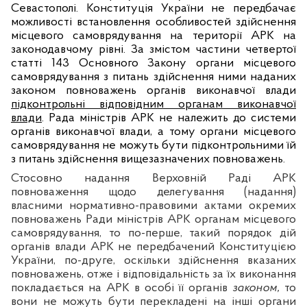
Севастополі. Конституція України не передбачає
можливості встановлення особливостей здійснення
місцевого самоврядування на території АРК на
законодавчому рівні. За змістом частини четвертої
статті 143 Основного Закону органи місцевого
самоврядування з питань здійснення ними наданих
законом повноважень органів виконавчої влади
підконтрольні відповідним органам виконавчої
влади
. Рада міністрів АРК не належить до системи
органів виконавчої влади, а тому органи місцевого
самоврядування не можуть бути підконтрольними їй
з питань здійснення вищезазначених повноважень.
Стосовно надання Верховній Раді АРК
повноваження щодо делегування (надання)
власними нормативно-правовими актами окремих
повноважень Ради міністрів АРК органам місцевого
самоврядування, то по-перше, такий порядок дій
органів влади АРК не передбачений Конституцією
України, по-друге, оскільки здійснення вказаних
повноважень, отже і відповідальність за їх виконання
покладається на АРК в особі її органів
законом,
то
вони
не можуть бути перекладені на інші органи