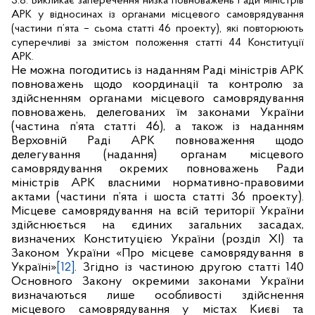
3.8. Викликає заперечення низка повноважень Ради міністрів
АРК у відносинах із органами місцевого самоврядування
(частини п’ята – сьома статті 46 проекту), які повторюють
суперечливі за змістом положення статті 44 Конституції
АРК.
Не можна погодитись із наданням Раді міністрів АРК
повноважень щодо координації та контролю за
здійсненням органами місцевого самоврядування
повноважень, делегованих їм законами України
(частина п’ята статті 46), а також із наданням
Верховній Раді АРК повноваження щодо
делегування (надання) органам місцевого
самоврядування окремих повноважень Ради
міністрів АРК власними нормативно-правовими
актами (частини п’ята і шоста статті 36 проекту).
Місцеве самоврядування на всій території України
здійснюється на єдиних загальних засадах,
визначених Конституцією України (розділ ХІ) та
Законом України «Про місцеве самоврядування в
Україні»
[12]
. Згідно із частиною другою статті 140
Основного Закону окремими законами України
визначаються лише особливості здійснення
місцевого самоврядування у містах Києві та