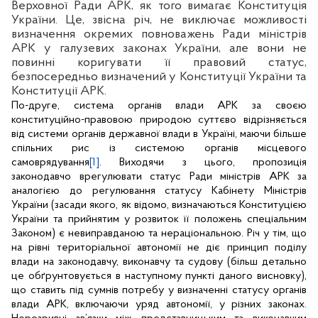
Верховної Ради АРК, як того вимагає Конституція
України. Це, звісна річ, не виключає можливості
визначення окремих повноважень Ради міністрів
АРК у галузевих законах України, але вони не
повинні коригувати її правовий статус,
безпосередньо визначений у Конституції України та
Конституції АРК.
По-друге, система органів влади АРК за своєю
конституційно-правовою природою суттєво відрізняється
від системи органів державної влади в Україні, маючи більше
спільних рис із системою органів місцевого
самоврядування
[1]
. Виходячи з цього, пропозиція
законодавчо врегулювати статус Ради міністрів АРК за
аналогією до регулювання статусу Кабінету Міністрів
України (засади якого, як відомо, визначаються Конституцією
України та прийнятим у розвиток її положень спеціальним
Законом) є невиправданою та нераціональною. Річ у тім, що
на рівні територіальної автономії не діє принцип поділу
влади на законодавчу, виконавчу та судову (більш детально
це обґрунтовується в наступному пункті даного висновку),
що ставить під сумнів потребу у визначенні статусу органів
влади АРК, включаючи уряд автономії, у різних законах.