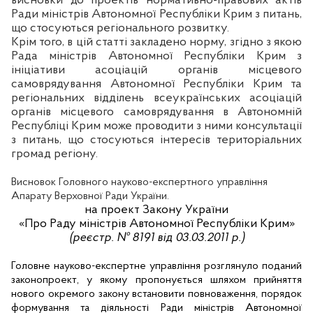
висновки до проектів нормативно-правових актів
Ради міністрів Автономної Республіки Крим з питань,
що стосуються регіонального розвитку.
Крім того, в цій статті закладено норму, згідно з якою
Рада міністрів Автономної Республіки Крим з
ініціативи асоціацій органів місцевого
самоврядування Автономної Республіки Крим та
регіональних відділень всеукраїнських асоціацій
органів місцевого самоврядування в Автономній
Республіці Крим може проводити з ними консультації
з питань, що стосуються інтересів територіальних
громад регіону.
Висновок Головного науково-експертного управління
Апарату Верховної Ради України.
на проект Закону України
«Про Раду міністрів Автономної Республіки Крим»
(реєстр. № 8191 від 03.03.2011 р.)
Головне науково-експертне управління розглянуло поданий
законопроект, у якому пропонується шляхом прийняття
нового окремого закону встановити повноваження, порядок
формування та діяльності Ради міністрів Автономної