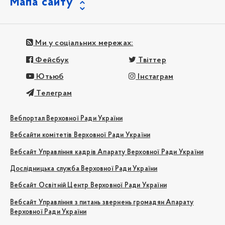
Мапа сайту
Ми у соціальних мережах:
Фейсбук
Твіттер
Ютьюб
Інстаграм
Телеграм
Вебпортал Верховної Ради України
Вебсайти комітетів Верховної Ради України
Вебсайт Управління кадрів Апарату Верховної Ради України
Дослідницька служба Верховної Ради України
Вебсайт Освітній Центр Верховної Ради України
Вебсайт Управління з питань звернень громадян Апарату
Верховної Ради України