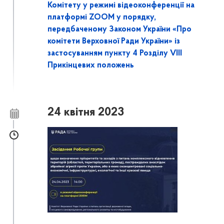
Комітету у режимі відеоконференції на
платформі ZOOM у порядку,
передбаченому Законом України «Про
комітети Верховної Ради України» із
застосуванням пункту 4 Розділу VIII
Прикінцевих положень
24 квітня 2023