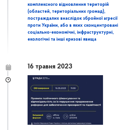
комплексного відновлення територій
(областей, територіальних громад),
постраждалих внаслідок збройної агресії
проти України, або в яких сконцентровані
соціально-економічні, інфраструктурні,
екологічні та інші кризові явища
16 травня 2023