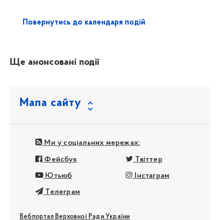
Повернутись до календаря подій
Ще анонсовані події
Мапа сайту
Ми у соціальних мережах:
Фейсбук
Твіттер
Ютьюб
Інстаграм
Телеграм
Вебпортал Верховної Ради України