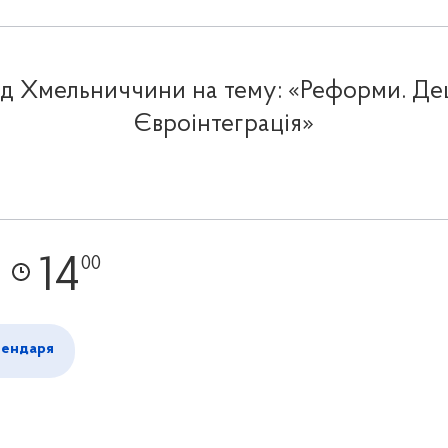
 Хмельниччини на тему: «Реформи. Дец
Євроінтеграція»
14
00
лендаря