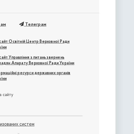
рам
Телеграм
сайт Освітній Центр Верховної Ради
аїни
айт Управління з питань звернень
мадян Апарату Верховної Ради України
ормаційні ресурси державних органів
аїни
а сайту
ризованих систем