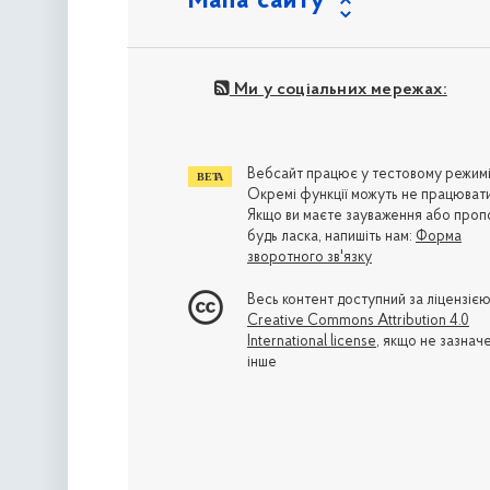
Мапа сайту
Ми у соціальних мережах:
Вебсайт працює у тестовому режимі
Окремі функції можуть не працювати
Якщо ви маєте зауваження або пропо
будь ласка, напишіть нам:
Форма
зворотного зв'язку
Весь контент доступний за ліцензіє
Creative Commons Attribution 4.0
International license
, якщо не зазнач
інше