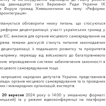
іод дванадцятої сесії Верховної Ради України IХ
де Форум громад Хмельниччини
на тему: «Реформи.
вроінтеграція»
.
ланується обговорити низку питань, що стосуються
 реформи децентралізації, участі
українських громад у
 до ЄС
,
в
икликів для органів місцевого самоврядування на
крема темами дискусій стануть питання
з
аконодавчих
ецентралізації, її подальшого розвитку та пріоритетів
 напрямку
;
переходу від військового до багаторівневого
ання; впровадження системи забезпечення законності в
 місцевого самоврядування тощо
.
і запрошено народних депутатів України, представників
влади, органів місцевого самоврядування та їх провідних
них і міжнародних організацій, експертів.
я
20 вересня
2024 року о 14:00
у змішаному форматі:
ницький) та у режимі відеоконференції на платформі