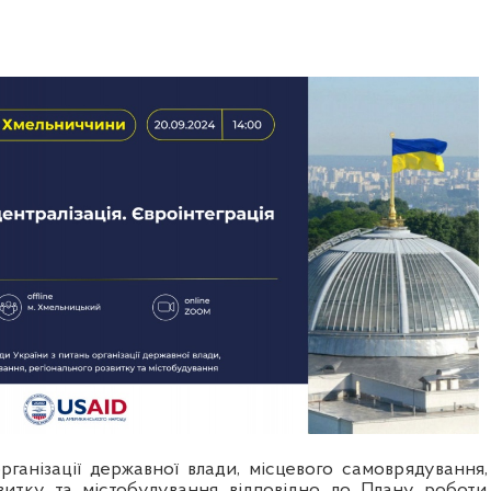
рганізації державної влади, місцевого самоврядування,
витку та містобудування відповідно до Плану роботи