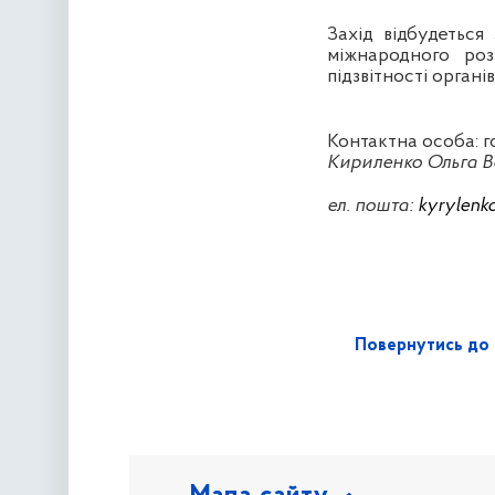
Захід відбудетьс
міжнародного роз
підзвітності орган
Контактна особа: г
Кириленко Ольга Во
ел. пошта:
kyrylenk
Повернутись до 