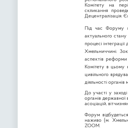
Комітету на пер
скликання прове
Децентралізація. Є
Під час Форуму п
актуального стану
процесі інтеграції
Хмельниччині. Зо
аспектів реформи д
Комітету в цьому
цивільного врядув
діяльності органів
До участі у заход
органів державної 
асоціацій, вітчизня
Форум відбудетьс
наживо (м. Хмель
ZOOM.