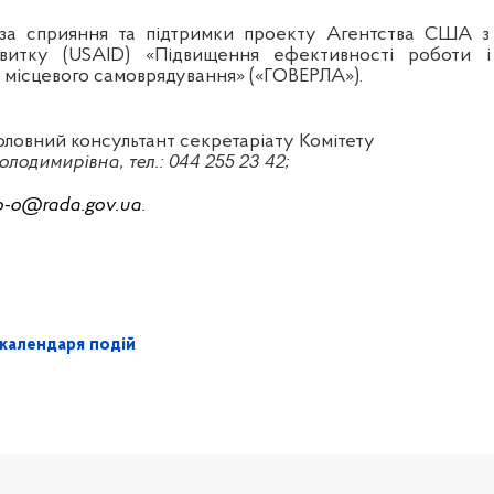
я за сприяння та підтримки проекту Агентства США з
витку (USAID) «Підвищення ефективності роботи і
ів місцевого самоврядування» («ГОВЕРЛА»).
оловний консультант секретаріату Комітету
лодимирівна, тел.: 044 255 23 42;
o-o@rada.gov.ua
.
календаря подій