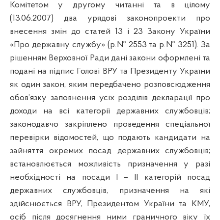
Комітетом у другому читанні та в цілому
(13.06.2007) два урядові законопроекти про
внесення змін до статей 13 і 23 Закону України
«Про державну службу» (р.№ 2553 та р.№ 3251). За
рішенням Верховної Ради дані закони оформлені та
подані на підпис Голові ВРУ та Президенту України
як один закон, яким передбачено розповсюдження
обов’язку заповнення усіх розділів декларації про
доходи на всі категорії державних службовців;
законодавчо закріплено проведення спеціальної
перевірки відомостей, що подають кандидати на
зайняття окремих посад державних службовців;
встановлюється можливість призначення у разі
необхідності на посади І – ІІ категорій посад
державних службовців, призначення на які
здійснюється ВРУ, Президентом України та КМУ,
осіб після досягнення ними граничного віку їх