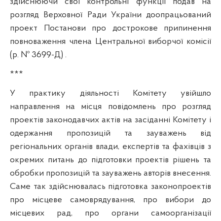
здійснюючи свої контрольні функції подав на
розгляд Верховної Ради України доопрацьований
проект Постанови про дострокове припинення
повноваження члена Центральної виборчої комісії
(р. № 3699-Д) .
***
У практику діяльності Комітету увійшло
направлення на місця повідомлень про розгляд
проектів законодавчих актів на засіданні Комітету і
одержання пропозицій та зауважень від
регіональних органів влади, експертів та фахівців з
окремих питань до підготовки проектів рішень та
обробки пропозицій та зауважень авторів внесення.
Саме так здійснювалась підготовка законопроектів
про місцеве самоврядування, про вибори до
місцевих рад, про органи самоорганізації