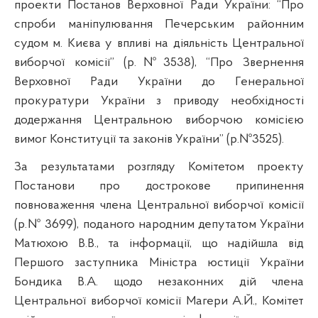
проекти Постанов Верховної Ради України: “Про
спроби маніпулювання Печерським районним
судом м. Києва у впливі на діяльність Центральної
виборчої комісії” (р.№3538), “Про Звернення
Верховної Ради України до Генеральної
прокуратури України з приводу необхідності
додержання Центральною виборчою комісією
вимог Конституції та законів України” (р.№3525).
За результатами розгляду Комітетом проекту
Постанови про дострокове припинення
повноваження члена Центральної виборчої комісії
(р.№ 3699), поданого народним депутатом України
Матюхою В.В., та інформації, що надійшла від
Першого заступника Міністра юстиції України
Бондика В.А. щодо незаконних дій члена
Центральної виборчої комісії Магери А.Й., Комітет