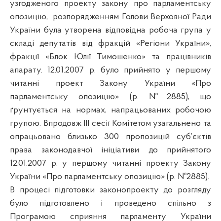
узгодженого проекту закону про парламентську
опозицію,
розпорядженням Голови Верховної Ради
України була утворена відповідна робоча група у
складі депутатів від фракцій «Регіони України»,
фракції «Блок Юлії Тимошенко» та працівників
апарату. 12.01.2007 р. було прийнято у першому
читанні проект Закону України «Про
парламентську опозицію» (р. №2885), що
ґрунтується на нормах, напрацьованих робочою
групою. Впродовж
III
сесії Комітетом узагальнено та
опрацьовано близько 300 пропозицій суб’єктів
права законодавчої ініціативи до прийнятого
12.01.2007 р. у першому читанні проекту Закону
України «Про парламентську опозицію» (р. №2885).
В процесі підготовки законопроекту до розгляду
було підготовлено і проведено спільно з
Програмою сприяння парламенту України