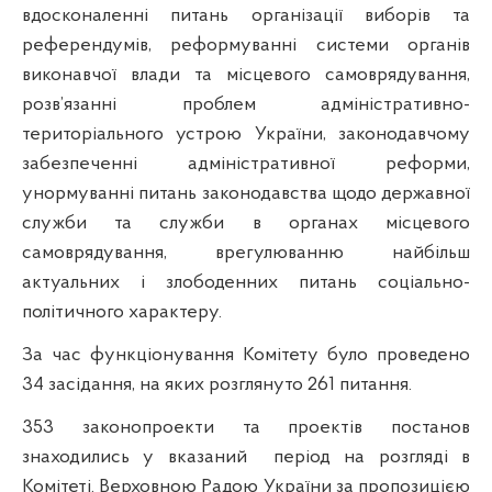
вдосконаленні питань організації виборів та
референдумів, реформуванні системи органів
виконавчої влади та місцевого самоврядування,
розв’язанні проблем адміністративно-
територіального устрою України, законодавчому
забезпеченні адміністративної реформи,
унормуванні питань законодавства щодо державної
служби та служби в органах місцевого
самоврядування, врегулюванню найбільш
актуальних і злободенних питань соціально-
політичного характеру.
За час функціонування Комітету було проведено
34 засідання, на яких розглянуто 261 питання.
353 законопроекти та проектів постанов
знаходились у вказаний
період на розгляді в
Комітеті. Верховною Радою України за пропозицією