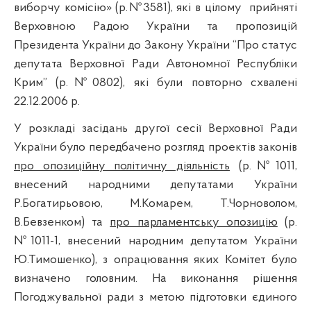
виборчу комісію» (р.№3581), які в цілому
прийняті
Верховною Радою України та пропозицій
Президента України до Закону України “Про статус
депутата Верховної Ради Автономної Республіки
Крим” (р.№0802), які були повторно схвалені
22.12.2006 р.
У розкладі засідань другої сесії Верховної Ради
України було передбачено розгляд проектів законів
про опозиційну політичну діяльність
(р.№1011,
внесений народними депутатами України
Р.Богатирьовою, М.Комарем, Т.Чорноволом,
В.Бевзенком) та
про парламентську опозицію
(р.
№1011-1, внесений народним депутатом України
Ю.Тимошенко), з опрацювання яких Комітет було
визначено головним. На виконання рішення
Погоджувальної ради з метою підготовки єдиного