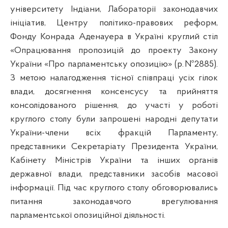
університету Індіани, Лабораторії законодавчих
ініціатив, Центру політико-правових реформ,
Фонду Конрада Аденауера в Україні круглий стіл
«Опрацювання пропозицій до проекту Закону
України «Про парламентську опозицію» (р.№2885).
З метою налагодження тісної співпраці усіх гілок
влади, досягнення консенсусу та прийняття
консолідованого рішення, до участі у роботі
круглого столу були запрошені народні депутати
України-члени всіх фракцій Парламенту,
представники Секретаріату Президента України,
Кабінету Міністрів України та інших органів
державної влади, представники засобів масової
інформації. Під час круглого столу обговорювались
питання законодавчого врегулювання
парламентської опозиційної діяльності.