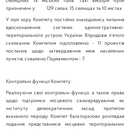
селищних та міських голів. Такі вибори були
призначені у:
129 селах, 15 селищах та 10 містах.
У полі зору Комітету постійно знаходились питання
вдосконалення системи адміністративно-
територіального устрою України. Впродовж п’ятого
скликання Комітетом підготовлено - 11 проектів
постанов щодо затвердження меж населених
пунктів, схвалено Парламентом - 7.
Контрольні функції Комітету
Реалізуючи свої контрольні функції, а також права
щодо підтримки місцевого самоврядування, як
інституту демократичних засад, протягом
вказаного періоду Комітет багаторазово розглядав
подання представників місцевих територіальних