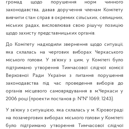
громад щодо порушення норм чинного
законодавства, давав доручення членам Комітету
вивчити стан справ в окремих сільських, селищних,
міських радах, висловлював свою рішучу позицію
щодо захисту представницьких органів.
До Комітету надходили звернення щодо ситуації,
яка склалась на чергових виборах Черкаського
міського голови. У зв’язку з цим, у Комітеті було
підтримано утворення Тимчасової слідчої комісії
Верховної Ради України з питання порушення
законодавства під час проведення виборів до
органів місцевого самоврядування в м.Черкаси у
2006 році (проекти постанов р. №№ 1069, 1243).
У зв’язку з ситуацією, яка склалась у м. Кіровограді
на позачергових виборах міського голови у Комітеті
було підтримано утворення Тимчасової слідчої