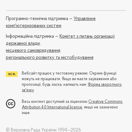
Програмно-технічна підтримка —
Управління
комп'ютеризованих систем
Iнформаційна підтримка —
Комітет з питань організації
державної влади,
місцевого самоврядування,
регіонального розвитку та містобудування
Вебсайт працює у тестовому режимі. Окремі функції
можуть не працювати. Якщо ви маєте зауваження або
пропозиції, будь ласка, напишіть нам:
Форма зворотного
зв'язку
Весь контент доступний за ліцензією
Creative Commons
Attribution 4.0 International license
, якщо не зазначено
інше
© Верховна Рада України 1994—2026