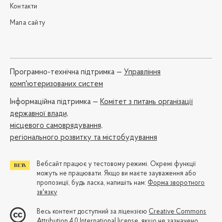
Контакти
Мапа сайту
Програмно-технічна підтримка —
Управління
комп'ютеризованих систем
Iнформаційна підтримка —
Комітет з питань організації
державної влади,
місцевого самоврядування,
регіонального розвитку та містобудування
Вебсайт працює у тестовому режимі. Окремі функції
можуть не працювати. Якщо ви маєте зауваження або
пропозиції, будь ласка, напишіть нам:
Форма зворотного
зв'язку
Весь контент доступний за ліцензією
Creative Commons
Attribution 4.0 International license
, якщо не зазначено