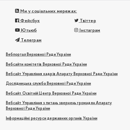
Ми у соціальних мережах:
Фейсбук
Твіттер
Ютьюб
Інстаграм
Телеграм
Вебпортал Верховної Ради України
Вебсайти комітетів Верховної Ради України
Вебсайт Управління кадрів Апарату Верховної Ради України
Дослідницька служба Верховної Ради України
Вебсайт Освітній Центр Верховної Ради України
Вебсайт Управління з питань звернень громадян Апарату
Верховної Ради України
Інформаційні ресурси державних органів України