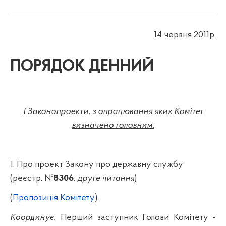
14
червня 2011р.
ПОРЯДОК ДЕННИЙ
I
.
Законопроекти
,
з
опрацювання
яких
Комітет
визначено
головним
:
1.
Про п
роект
Закону про
державну
службу
(реєстр. №
8306
,
друге читання
)
(
Пропозиція Комітету
)
.
Координує:
Перший
заступник Голови Комітету -