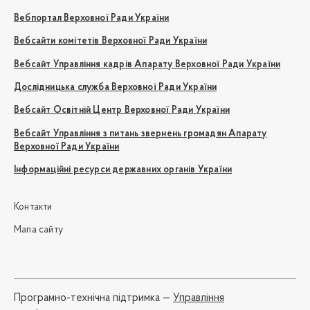
Вебпортал Верховної Ради України
Вебсайти комітетів Верховної Ради України
Вебсайт Управління кадрів Апарату Верховної Ради України
Дослідницька служба Верховної Ради України
Вебсайт Освітній Центр Верховної Ради України
Вебсайт Управління з питань звернень громадян Апарату
Верховної Ради України
Інформаційні ресурси державних органів України
Контакти
Мапа сайту
Програмно-технічна підтримка —
Управління