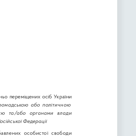
шньо переміщених
осіб України
 громадською або політичною
ією та/або органами влади
осійської Федерації
збавлених особистої свободи