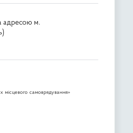
за адресою м.
ь)
х місцевого самоврядування»