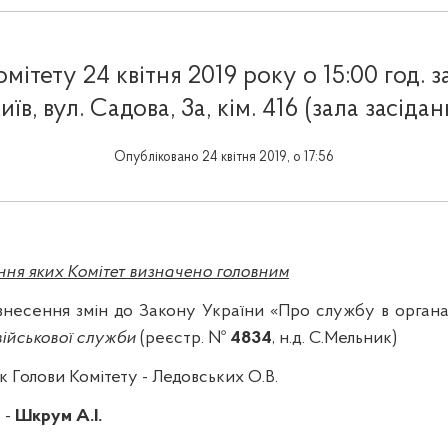
мітету 24 квітня 2019 року о 15:00 год. 
иїв, вул. Садова, 3а, кім. 416 (залa засідан
Опубліковано 24 квітня 2019, о 17:56
ння яких Комітет визначено головним
несення змін до Закону України «Про службу в органа
військової служби
(реєстр. №
4834
, н.д. С.Мельник)
 Голови Комітету - Ледовських О.В.
-
Шкрум А.І.