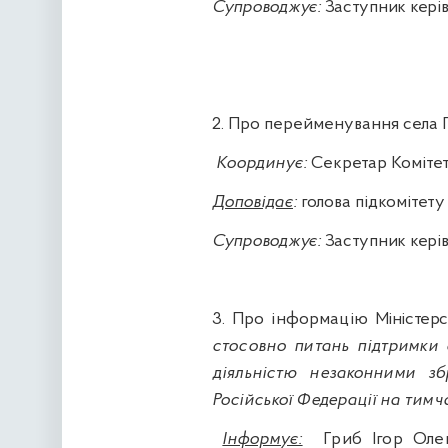
Супроводжує:
Заступник керів
2.
Про перейменування села Г
Координує:
Секретар Комітет
Доповідає
:
голова підкомітету
Супроводжує:
Заступник керів
3. Про інформацію
Міністер
стосовно питань підтримки 
діяльністю незаконними з
Російської Федерації на тимч
Інформує:
Гриб Ігор Оле