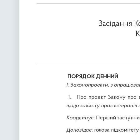
Засідання Ко
К
ПОРЯДОК ДЕННИЙ
І. Законопроекти, з опрацюва
1.
Про проект Закону про в
щодо захисту прав ветеранів 
Координує:
Перший заступник
Доповідає
:
голова підкомітету