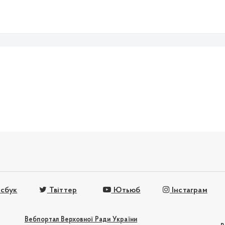
)
сбук
Твіттер
Ютьюб
Інстаграм
Вебпортал Верховної Ради України