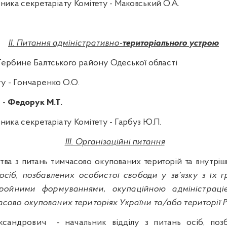
ника секретаріату Комітету - Маковський О.А.
II
.
Питання адміністративно
-
територіального устрою
ербине Балтського району Одеської області
у - Гончаренко О.О.
-
Федорук М.Т.
ника секретаріату Комітету - Гарбуз Ю.П.
III
. Організаційні питання
ства з питань тимчасово
окупованих територій та внутрі
осіб, позбавлених особистої свободи у зв’язку з їх
бройними формуваннями, окупаційною адміністрац
асово окупованих територіях України та/або території Р
ксандрович
- начальник відділу з питань осіб, по