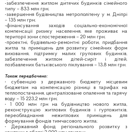
-забезпечення житлом дитячих будинків сімейного
типу – 833 млн грн;
-завершення будівництва метрополітену у м. Дніпрі
– 135 млн грн;
-фінансування заходів соціально-економічної
компенсації ризику населення, яке проживає на
території зони спостереження – 20 млн грн;
-проектні, будівельно-ремонтні роботи, придбання
житла та приміщень для розвитку сімейних форм
виховання, підтримку малих групових будинків,
забезпечення житлом дітей-сиріт і дітей,
позбавлених батьківського піклування – 13,8 млн грн.
Також передбачено:
• субвенцію з державного бюджету місцевим
бюджетам на компенсацію різниці в тарифах на
теплопостачання, централізоване опалення та гарячу
воду – 15 223,2 млн грн;
• 1 000 млн грн на будівництво нового житла,
реконструкцію житлових будинків і гуртожитків,
переобладнання нежитлових приміщень для
формування фондів тимчасового житла;
• Державний фонд регіонального розвитку з