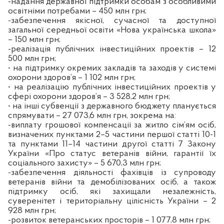
-надання державної підтримки особам з особливими
освітніми потребами – 450 млн грн;
-забезпечення якісної, сучасної та доступної
загальної середньої освіти «Нова українська школа»
– 150 млн грн;
-реалізація публічних інвестиційних проектів – 12
500 млн грн;
• на підтримку окремих закладів та заходів у системі
охорони здоров’я – 1 102 млн грн;
• на реалізацію публічних інвестиційних проектів у
сфері охорони здоров’я – 3 528,2 млн грн;
• на інші субвенції з державного бюджету планується
спрямувати – 27 073,6 млн грн, зокрема на:
-виплату грошової компенсації за житло сім’ям осіб,
визначених пунктами 2–5 частини першої статті 10-1
та пунктами 11–14 частини другої статті 7 Закону
України «Про статус ветеранів війни, гарантії їх
соціального захисту» – 5 670,3 млн грн;
-забезпечення діяльності фахівців із супроводу
ветеранів війни та демобілізованих осіб, а також
підтримку осіб, які захищали незалежність,
суверенітет і територіальну цілісність України – 2
928 млн грн;
-розвиток ветеранських просторів – 1 077,8 млн грн;