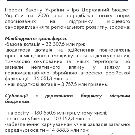
Проект Закону України «Про Державний бюджет
України на 2026 рік»
передбачає низку норм,
спрямованих на підтримку місцевого
самоврядування та регіонального розвитку, зокрема:
Міжбюджетні трансферти:
•базова дотація – 33 307,6 млн грн;
•додаткова дотація на здійснення повноважень
органів місцевого самоврядування на деокупованих,
тимчасово окупованих та інших територіях, що
зазнали негативного впливу у зв’язку з
повномасштабною збройною агресією російської
федерації – 36 051,3 млн грн;
•інші додаткові дотації – 3 757,5 млн гривень.
Субвенції з державного бюджету місцевим
бюджетам:
• на освіту – 130 650,6 млн грн, у тому числі:
-освітня субвенція – 103 162,3 млн грн;
-забезпечення харчуванням учнів закладів загальної
середньої освіти – 14 388,3 млн грн;