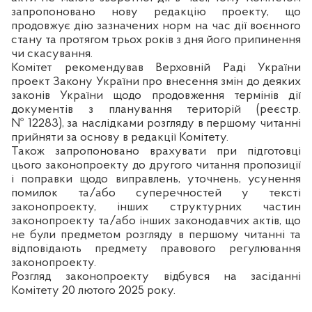
запропоновано нову редакцію проекту, що
продовжує дію зазначених норм на час дії воєнного
стану та протягом трьох років з дня його припинення
чи скасування.
Комітет рекомендував Верховній Раді України
проект Закону України про внесення змін до деяких
законів України щодо продовження термінів дії
документів з планування територій (реєстр.
№ 12283), за наслідками розгляду в першому читанні
прийняти за основу в редакції Комітету.
Також запропоновано врахувати при підготовці
цього законопроекту до другого читання пропозиції
і поправки щодо виправлень, уточнень, усунення
помилок та/або суперечностей у тексті
законопроекту, інших структурних частин
законопроекту та/або інших законодавчих актів, що
не були предметом розгляду в першому читанні та
відповідають предмету правового регулювання
законопроекту.
Розгляд законопроекту відбувся на засіданні
Комітету 20 лютого 2025 року.