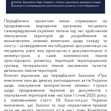
Передбачені проектом зміни спрямовані на
продовження вирішення органами місцевого
самоврядування окремих питань під час здійснення
планування територій до розроблення за
визначеними новими вимогами щодо складу та
змісту і затвердження містобудівної документації на
місцевому рівні, яка одночасно є документацією із
землеустрою, а саме, комплексних планів
просторового розвитку територій територіальних
громад, генеральних планів населених пунктів,
детальних планів територій.
Комітет відзначив, що передбачені Законом «Про
внесення змін до деяких законодавчих актів України
щодо планування використання земель
»
строки
щодо продовження термінів дії документів з
планування територій вже настали 1 січня 2025 року,
а положеннями статті 58 Конституції України
визначено, що Закони та інші нормативно-правові
акти не мають зворотної дії в часі, тому Комітетом