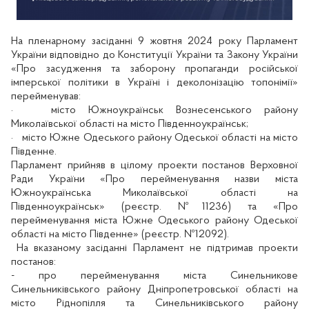
На пленарному засіданні 9 жовтня 2024 року Парламент
України відповідно до Конституції України та Закону України
«Про засудження та заборону пропаганди російської
імперської політики в Україні і деколонізацію топонімії»
перейменував:
·
місто
Южноукраїнськ Вознесенського району
Миколаївської області на місто Південноукраїнськ;
·
місто Южне Одеського району Одеської області на місто
Південне.
Парламент прийняв в цілому проекти постанов Верховної
Ради України «Про перейменування назви міста
Южноукраїнська Миколаївської області на
Південноукраїнськ» (реєстр. №11236) та «Про
перейменування міста Южне Одеського району Одеської
області на місто Південне» (реєстр. №12092).
На вказаному засіданні Парламент не підтримав проекти
постанов:
- про перейменування міста Синельникове
Синельниківського району Дніпропетровської області на
місто Ріднопілля та Синельниківського району