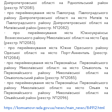
Дніпропетровської області на Ріднопільський район
(реєстр. №12081);
- про перейменування міста Павлоград
Павлоградського
району Дніпропетровської області на місто Матвіїв та
Павлоградського району Дніпропетровської області на
Матвіївський район (реєстр. №12082);
- про перейменування міста Южноукраїнськ
Вознесенського району Миколаївської області на місто Гард
(реєстр. №12083);
-
про перейменування міста Южне Одеського району
Одеської області на місто Порт-Анненталь (реєстр.
№12084);
-
про перейменування міста Первомайськ
Первомайського
району Миколаївської області на місто Ольвіополь та
Первомайського району Миколаївської області на
Ольвіопольський район (реєстр. №12085);
- про перейменування міста Первомайськ Первомайського
району Миколаївської області на місто Ольвія та
Первомайського району Миколаївської області на
Ольвійський район (реєстр. №12096).
https://komsamovr.rada.gov.ua/news/main_news/84912.html