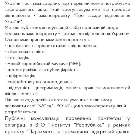
України, так і міжнародних партнерів, ми конче потребуємо
законодавчого акта, який врегульовуватиме всі процеси
відновлення - законопроекту "Про засади відновлення
України".
Метою публічних консультацій є збір пропозицій щодо
положень законопроекту «Про засади відновлення України»
Основними принципами законопроекту є:
- планування та пріоритетизація відновлення;
- фінансова сталість;
- інтеграція;
- Новий європейський Баухаус (NEB);
- децентралізація та субсидіарність;
- цифровізація;
- співробітництво та координація;
- відсутність дискримінації, рівність прав та можливостей
жінок і чоловіків.
Під час заходу декілька сотень учасників мали змогу
висловити свої "ЗА" та "ПРОТИ" щодо законопроекту, який
розробляється.
Публічні консультації проведено Комітетом у
співпраці з ВГО "Інститут "Республіка" в рамках
проекту "Парламент та громадяни: відкритий діалог