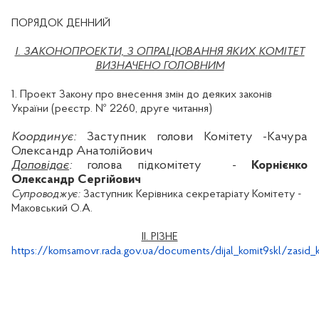
ПОРЯДОК ДЕННИЙ
I. ЗАКОНОПРОЕКТИ, З ОПРАЦЮВАННЯ ЯКИХ
КОМІТЕТ
ВИЗНАЧЕНО ГОЛОВНИМ
1. Проект Закону про внесення змін до деяких законів
України (реєстр. № 2260, друге читання)
Координує:
Заступник голови Комітету
-
Качура
Олександр Анатолійович
Доповідає
:
голова підкомітету
-
Корнієнко
Олександр Сергійович
Супроводжує:
Заступник Керівника секретаріату Комітету -
Маковський О.А.
ІІ. РІЗНЕ
https://komsamovr.rada.gov.ua/documents/dijal_komit9skl/zasid