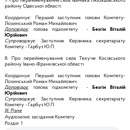
7. П
ро перейменування села Іванівка Любашівського
району Одеської області
Координує:
Перший
заступник голови Комітету-
Лозинський Роман Михайлович
Доповідає
:
голова підкомітету
-
Безгін Віталій
Юрійович
Супроводжує:
Заступник Керівника секретаріату
Комітету - Гарбуз Ю.П.
8. П
ро перейменування села Текуче Косівського
району Івано
-
Франківської області
Координує:
Перший
заступник голови Комітету-
Лозинський Роман Михайлович
Доповідає
:
голова підкомітету
-
Безгін Віталій
Юрійович
Супроводжує:
Заступник Керівника секретаріату
Комітету - Гарбуз Ю.П.
III
.
Різне
Аудіозапис засідання Комітету
Розділ 1