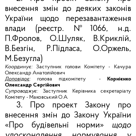
внесення змін до деяких законів
України щодо перезавантаження
влади
(реєстр.
№1066
, н.д.
П.Фролов, О.Шуляк, В.Криклій,
В.Безгін, Р.Підласа, О.Оржель,
М.Безугла)
Координує:
Заступник голови Комітету - Качура
Олександр Анатолійович
Доповідає
:
голова підкомітету
-
Корнієнко
Олександр Сергійович
Супроводжує:
Заступник Керівника секретаріату
Комітету - Маковський О.А.
3.
П
ро п
роект Закону про
внесення змін до Закону України
«
Про будівельні норми
»
щодо
удосконалення нормування у