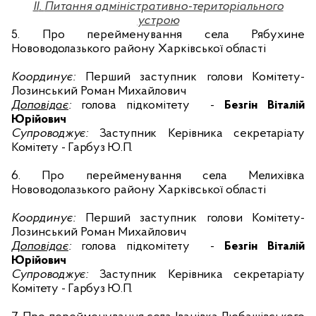
II
.
Питання адміністративно-територіального
устрою
5. П
ро перейменування села Рябухине
Нововодолазького району Харківської області
Координує:
Перший
заступник голови Комітету-
Лозинський Роман Михайлович
Доповідає
:
голова підкомітету
-
Безгін Віталій
Юрійович
Супроводжує:
Заступник Керівника секретаріату
Комітету - Гарбуз Ю.П.
6. П
ро перейменування села Мелихівка
Нововодолазького району Харківської області
Координує:
Перший
заступник голови Комітету-
Лозинський Роман Михайлович
Доповідає
:
голова підкомітету
-
Безгін Віталій
Юрійович
Супроводжує:
Заступник Керівника секретаріату
Комітету - Гарбуз Ю.П.