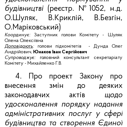
будівництві
(реєстр.
№1052
, н.д.
О.Шуляк, В.Криклій, В.Безгін,
О.Маріковський)
Координує:
Заступник голови Комітету - Шуляк
Олена Олексіївна
Доповідають
:
голови підкомітетів
-
Дунда Олег
Андрійович,
Юнаков Іван Сергійович
Супроводжує:
головний консультант секретаріату
Комітету - Михайленко Г.В.
4.
П
ро п
роект Закону про
внесення змін до деяких
законодавчих актів
щодо
удосконалення порядку надання
адміністративних послуг у сфері
будівництва та створення Єдиної