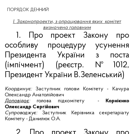
ПОРЯДОК ДЕННИЙ
І. Законопроекти, з опрацювання яких
комітет
визначено головним
1.
П
ро п
роект Закону про
особливу процедуру усунення
Президента України з поста
(імпічмент)
(реєстр.
№1012
,
Президент України В.Зеленський)
Координує:
Заступник голови Комітету - Качура
Олександр Анатолійович
Доповідає
:
голова підкомітету
-
Корнієнко
Олександр Сергійович
Супроводжує:
Заступник Керівника секретаріату
Комітету - Данилюк О.А.
2. Про п
роект Закону про