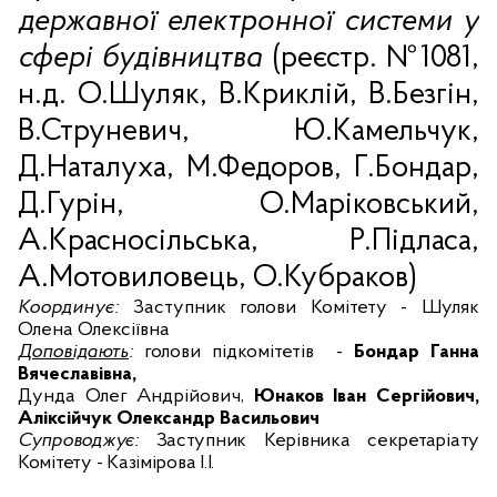
державної електронної системи у
сфері будівництва
(реєстр.
№1081
,
н.д. О.Шуляк, В.Криклій, В.Безгін,
В.Струневич, Ю.Камельчук,
Д.Наталуха, М.Федоров, Г.Бондар,
Д.Гурін, О.Маріковський,
А.Красносільська, Р.Підласа,
А.Мотовиловець, О.Кубраков)
Координує:
Заступник голови Комітету - Шуляк
Олена Олексіївна
Доповідають
:
голови підкомітетів
-
Бондар Ганна
Вячеславівна,
Дунда Олег Андрійович,
Юнаков Іван Сергійович,
Аліксійчук Олександр Васильович
Супроводжує:
Заступник Керівника секретаріату
Комітету -
Казімірова І.І.