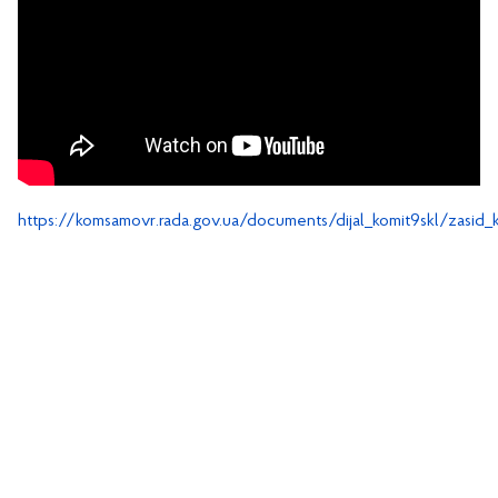
https://komsamovr.rada.gov.ua/documents/dijal_komit9skl/zasid