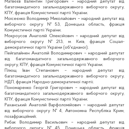
Матвєєв Валентин Григорович – народний депутат від
багатомандатного загальнодержавного виборчого округу,
КПУ, фракція Комуністичної партії України;
Моісеєнко Володимир Миколайович – народний депутат від
виборчого округу №53, Донецька область, фракція
Комуністичної партії України;
Мокроусов Анатолій Олексійович – народний депутат від
виборчого округу №213, м. Київ, фракція Соціал-
демократичної партії України (об'єднаної);
Пейгалайнен Анатолій Володимирович – народний депутат
від багатомандатного загальнодержавного виборчого
округу, КПУ, фракція Комуністичної партії України;
Плющ Іван Степанович – народний депутат від
багатомандатного загальнодержавного виборчого округу,
НДП, фракція Народно-демократичної партії;
Пономаренко Георгій Григорович – народний депутат від
багатомандатного загальнодержавного виборчого округу,
КПУ, фракція Комуністичної партії України;
Раханський Анатолій Варфоломійович – народний депутат
від виборчого округу №4, Автономна Республіка Крим,
позафракційний;
Рибак Володимир Васильович – народний депутат від
виборчого округу №45, Донецька область, фракція