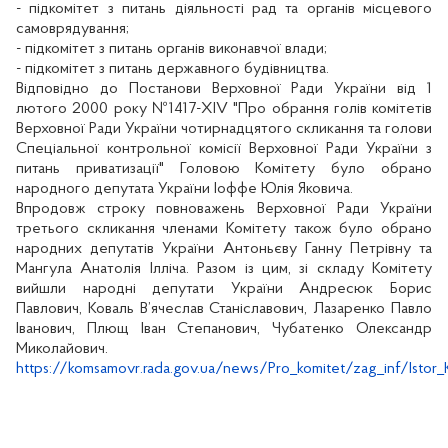
- підкомітет з питань діяльності рад та органів місцевого
самоврядування;
- підкомітет з питань органів виконавчої влади;
- підкомітет з питань державного будівництва.
Відповідно до Постанови Верховної Ради України від 1
лютого 2000 року №1417-XIV "Про обрання голів комітетів
Верховної Ради України чотирнадцятого скликання та голови
Спеціальної контрольної комісії Верховної Ради України з
питань приватизації" Головою Комітету було обрано
народного депутата України Іоффе Юлія Яковича.
Впродовж строку повноважень Верховної Ради України
третього скликання членами Комітету також було обрано
народних депутатів України Антоньєву Ганну Петрівну та
Мангула Анатолія Ілліча. Разом із цим, зі складу Комітету
вийшли народні депутати України
Андресюк Борис
Павлович,
Коваль В’ячеслав Станіславович, Лазаренко Павло
Іванович, Плющ Іван Степанович, Чубатенко Олександр
Миколайович.
https://komsamovr.rada.gov.ua/news/Pro_komitet/zag_inf/Istor