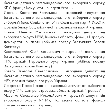
багатомандатного загальнодержавного виборчого округу,
КПУ, фракція Комуністичної партії України;
Довгань Костянтин Васильович – народний депутат від
багатомандатного загальнодержавного виборчого округу,
виборчий блок Соціалістичної та Селянської партій України,
фракція блоку Соціалістичної та Селянської партій України;
Іщенко Олексій Максимович – народний депутат від
виборчого округу №96, Київська область, фракція Народно-
демократичної партії (обіймав посаду Заступника Голови
Комітету);
Ключковський Юрій Богданович – народний депутат від
багатомандатного загальнодержавного виборчого округу,
НРУ, фракція Народного руху України (обіймав посаду
Заступника Голови Комітету);
Коваль Вячеслав Станіславович – народний депутат від
багатомандатного загальнодержавного виборчого округу,
НРУ, фракція Народного руху України;
Лазаренко Павло Іванович – народний депутат від виборчого
округу №40, Дніпр
опетровська область, фракція "Громада";
Масенко Олександр Миколайович – народний депутат від
виборчого округу №147, Полтавська область, фракція
Комуністичної партії України;