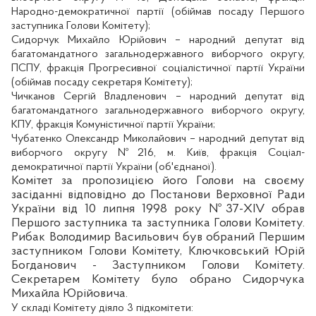
Народно-демократичної партії (обіймав посаду Першого
заступника Голови Комітету);
Сидорчук Михайло Юрійович – народний депутат від
багатомандатного загальнодержавного виборчого округу,
ПСПУ, фракція Прогресивної соціалістичної партії України
(обіймав посаду секретаря Комітету);
Чичканов Сергій Владленович – народний депутат від
багатомандатного загальнодержавного виборчого округу,
КПУ, фракція Комуністичної партії України;
Чубатенко Олександр Миколайович – народний депутат від
виборчого округу №216, м. Київ, фракція Соціал-
демократичної партії України (об'єднаної).
Комітет за пропозицією його Голови на своєму
засіданні відповідно до Постанови Верховної Ради
України від 10 липня 1998 року №37-XIV обрав
Першого заступника та заступника Голови Комітету.
Рибак Володимир Васильович
був обраний Першим
заступником Голови Комітету,
Ключковський Юрій
Богданович
- Заступником Голови Комітету.
С
екретарем Комітету було обрано Сидорчука
Михайла Юрійовича.
У складі Комітету діяло 3 підкомітети: