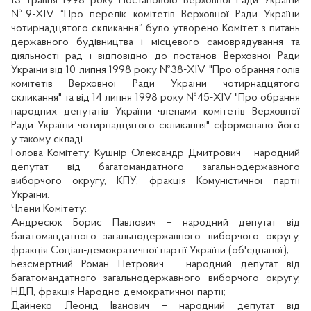
13 травня 1998 року Постановою Верховної Ради України
№9-XIV “Про перелік комітетів Верховної Ради України
чотирнадцятого скликання” було утворено Комітет з питань
державного будівництва і місцевого самоврядування та
діяльності рад і відповідно до постанов Верховної Ради
України від 10 липня 1998 року №38-XIV "Про обрання голів
комітетів Верховної Ради України чотирнадцятого
скликання" та від 14 липня 1998 року №45-XIV "Про обрання
народних депутатів України членами комітетів Верховної
Ради України чотирнадцятого скликання" сформовано його
у такому складі.
Голова Комітету:
Кушнір Олександр Дмитрович – народний
депутат від багатомандатного загальнодержавного
виборчого округу, КПУ, фракція Комуністичної партії
України.
Члени Комітету:
Андресюк Борис Павлович – народний депутат від
багатомандатного загальнодержавного виборчого округу,
фракція Соціал-демократичної партії України (об'єднаної);
Безсмертний Роман Петрович – народний депутат від
багатомандатного загальнодержавного виборчого округу,
НДП, фракція Народно-демократичної партії;
Дайнеко Леонід Іванович – народний депутат від