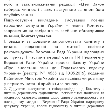
його в загальновживаній редакції: «Цей Закон
набирає чинності з дня, наступного за днем його
опублікування».
Підсумовуючи викладене, з’ясувавши позиції
народних депутатів України – членів Комітету,
запрошених на засідання та всебічно обговоривши
питання,
Комітет ухвалив
:
1. Вважати за доцільне запропонувати Комітету з
питань податкової та митної політики
рекомендувати Верховній Раді України відповідно
до пункту 1 частини першої статті 114 Регламенту
Верховної Ради України проект Закону України
«Про внесення змін до Податкового кодексу
України» (реєстр. № 4635 від 10.05.2016), поданий
Кабінетом Міністрів України, за наслідками розгляду
у першому читанні прийняти за основу.
2. Доручити виступити із співдоповіддю від Комітету з
питань державного будівництва, регіональної політики та
місцевого самоврядування щодо даного законопроекту на
пленарному засіданні Верховної Ради України народному
депутату України, голові підкомітету з питань державної