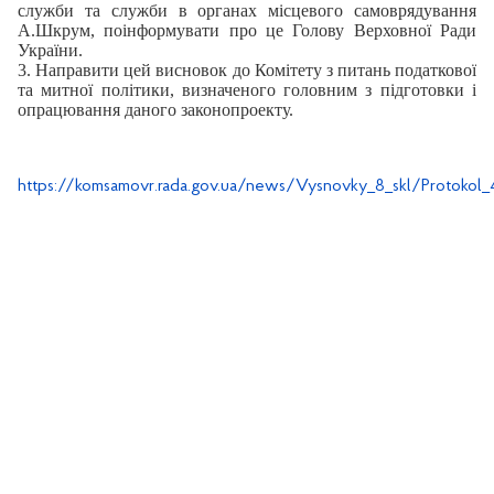
служби та служби в органах місцевого самоврядування
А.Шкрум, поінформувати про це Голову Верховної Ради
України.
3. Направити цей висновок до Комітету з питань податкової
та митної політики, визначеного головним з підготовки і
опрацювання даного законопроекту.
https://komsamovr.rada.gov.ua/news/Vysnovky_8_skl/Protokol