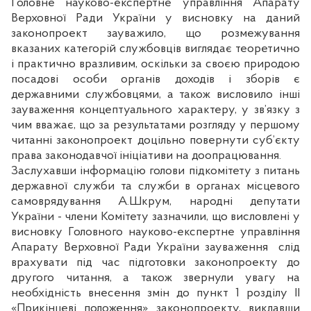
Головне науково-експертне управління Апарату
Верховної Ради України у висновку на даний
законопроект зауважило, що розмежування
вказаних категорій службовців виглядає теоретично
і практично вразливим, оскільки за своєю природою
посадові особи органів доходів і зборів є
державними службовцями, а також висловило інші
зауваження концептуального характеру, у зв’язку з
чим вважає, що за результатами розгляду у першому
читанні законопроект доцільно повернути суб’єкту
права законодавчої ініціативи на доопрацювання.
Заслухавши інформацію голови підкомітету з питань
державної служби та служби в органах місцевого
самоврядування А.Шкрум, народні депутати
України - члени Комітету зазначили, що висловлені у
висновку Головного науково-експертне управління
Апарату Верховної Ради України зауваження
слід
врахувати під час підготовки законопроекту до
другого читання, а також звернули увагу на
необхідність внесення змін до пункт 1 розділу ІІ
«Прикінцеві положення» законопроекту, виклавши