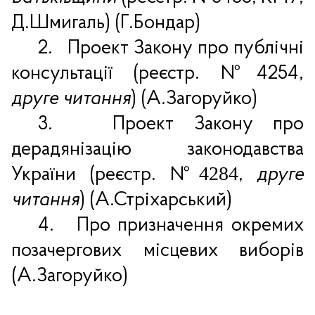
Д.Шмигаль) (Г.Бондар)
2.
Проект Закону про публічні
консультації (реєстр. №
4254
,
друге читання
) (А.Загоруйко)
3.
Проект Закону про
дерадянізацію законодавства
4284
України (реєстр. №
,
друге
читання
) (А.Стріхарський)
4.
Про призначення окремих
позачергових місцевих виборів
(А.Загоруйко)