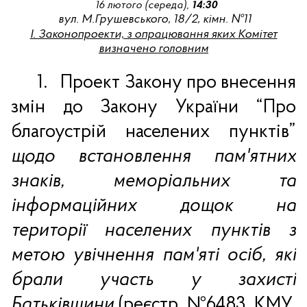
16 лютого (середа),
14:30
вул. М.Грушевського, 18/2, кімн. №11
І. Законопроекти, з опрацювання яких Комітет
визначено головним
1.
Проект Закону про внесення
змін до Закону України “Про
благоустрій населених пунктів”
щодо встановлення пам'ятних
знаків, меморіальних та
інформаційних дощок на
території населених пунктів з
метою увічнення пам'яті осіб, які
брали участь у захисті
Батьківщини
(реєстр. №
6483
, КМУ,