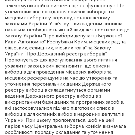
телекомунікаційна система ще не функціонує. Це
унеможливлює складання списків виборців на
місцевих виборах у порядку, встановленому
законами України. У зв’язку з викладеним виникла
нагальна необхідність якнайшвидше внести зміни до
Закону України “Про вибори депутатів Верховної
Ради Автономної Республіки Крим, місцевих рад та
сільських, селищних, міських голів” та Закону
України “Про Державний реєстр виборців”.
Пропонується для врегулювання цього питання
ухвалити закон, яким встановити, що списки
виборців для проведення місцевих виборів та
місцевих референдумів на час до утворення та
уточнення персональних даних Державного
реєстру виборців складатимуться органами
ведення Державного реєстру виборців з
використанням бази даних та програмних засобів,
які застосовувалися під час підготовки списків
виборців для останніх виборів народних депутатів
України. При цьому пропонується, щоб на цей
період часу Центральна виборча комісія визначала
особливості порядку складання та уточнення