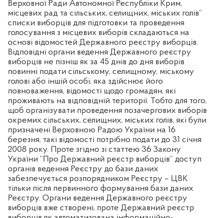
Верховної Ради Автономної Республіки Крим,
місцевих рад та сільських, селищних, міських голів”
списки виборців для підготовки та проведення
голосування з місцевих виборів складаються на
основі відомостей Державного реєстру виборців.
Відповідні органи ведення Державного реєстру
виборців не пізніш як за 45 днів до дня виборів
повинні подати сільському, селищному, міському
голові або іншій особі, яка здійснює його
повноваження, відомості щодо громадян, які
проживають на відповідній території. Тобто для того,
щоб організувати проведення позачергових виборів
окремих сільських, селищних, міських голів, які були
призначені Верховною Радою України на 16
березня, такі відомості потрібно подати до 31 січня
2008 року. Проте згідно зі статтею 36 Закону
України “Про Державний реєстр виборців” доступ
органів ведення Реєстру до бази даних
забезпечується розпорядником Реєстру – ЦВК
тільки після первинного формування бази даних
Реєстру. Органи ведення Державного реєстру
виборців вже створені, проте Державний реєстр
виборців як автоматизована інформаційно-