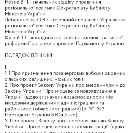
Новик В.П. - начальник відділу Управління
регіональної політики Секретаріату Кабінету
Міністрів України;
Лебединська О.Ю. - головний спеціаліст Управління
регіональної політики Секретаріату Кабінету
Міністрів України;
Фулей Т.І. - координатор з питань адміністративної
реформи Програми сприяння Парламенту України.
ПОРЯДОК ДЕННИЙ
I.
1. 1.Про призначення позачергових виборів окремих
сільських, селищних, міських голів
2. Про проект Закону України про внесення змін до
Закону України “Про місцеве самоврядування в
Україні” (щодо визначення взаємовідносин між
місцевими державними адміністраціями та
районними і обласними радами) (р. № 1313,
Президент України В.Ющенко)
3. Про проект Закону про внесення змін до Закону
України "Про місцеві державні адміністрації" (щодо
питань організації, повноважень та порядку