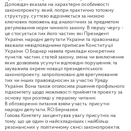
Доповідач вказала на характерні особливості
законопроекту, який, попри практично тотожну
структуру, суттєво відрізняється за низкою
ключових положень від аналогічних за предметом
регулювання норм чинного закону. В першу чергу -
це стосується тих його частин, які Президент
України, народні депутати України та правознавці
вважали невідповідними приписам Конституції
України. О.Боднар навела приклади конкретних
пунктів, частин, статей закону, зміна чи виключення
яких дозволила усунути відповідні порушення, та
зауважила окремі новації президентського
законопроекту, запропоновані для врегулювання
тих чи інших правовідносин за участю Уряду
України. Вона також оголосила рішення профільного
підкомітету щодо можливості прийняття проекту за
основу при розгляді у першому читанні.
В обговоренні питання взяли участь: присутні
народні депутати, Я.О.Берназюк
Голова Комітету закцентував увагу присутніх на
тому, що це один із найскладніших і найбільш
резонансних у політичному сенсі законопроектів,