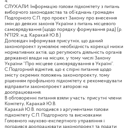
4.
СЛУХАЛИ: Інформацію голови підкомітету з питань
виборчого законодавства та об’єднань громадян
Подгорного С.П. про проект Закону про внесення
змін до деяких законів України з питань місцевого
самоврядування (щодо порядку формування рад) (р.
№1129, н.д. Каракай Ю.В.)
Доповідач інформував присутніх, що даний
законопроект зумовлює необхідність корекції низки
нормативних актів, що регулюють діяльність органів
державної влади на місцях, у тому числі Закону
України “Про місцеве самоврядування в Україні”.
С.Подгорний відмітив, що є спірні питання щодо
змісту окремих положень законопроекту, тому
рішенням профільного підкомітету є рекомендувати
відправити законопроект авторові на
доопрацювання.
В обговоренні питання взяли участь: присутні члени
Комітету, Каракай Ю.В.
Каракай Ю.В. погодився з аргументами голови
підкомітету С.П. Подгорного та висновками
Головного науково-експертного управління і
погодився доопрацювати законопроект та подати