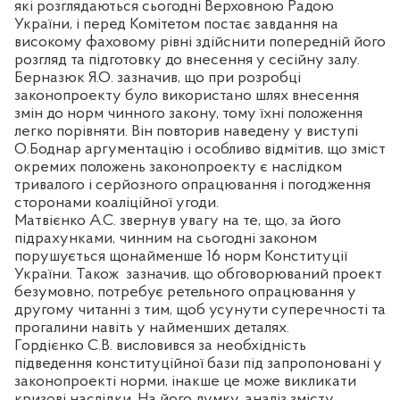
які розглядаються сьогодні Верховною Радою
України, і перед Комітетом постає завдання на
високому фаховому рівні здійснити попередній його
розгляд та підготовку до внесення у сесійну залу.
Берназюк Я.О. зазначив, що при розробці
законопроекту було використано шлях внесення
змін до норм чинного закону, тому їхні положення
легко порівняти. Він повторив наведену у виступі
О.Боднар аргументацію і особливо відмітив, що зміст
окремих положень законопроекту є наслідком
тривалого і серйозного опрацювання і погодження
сторонами коаліційної угоди.
Матвієнко А.С. звернув увагу на те, що, за його
підрахунками, чинним на сьогодні законом
порушується щонайменше 16 норм Конституції
України. Також
зазначив, що обговорюваний проект
безумовно, потребує ретельного опрацювання у
другому читанні з тим, щоб усунути суперечності та
прогалини навіть у найменших деталях.
Гордієнко С.В. висловився за необхідність
підведення конституційної бази під запропоновані у
законопроекті норми, інакше це може викликати
кризові наслідки. На його думку, аналіз змісту