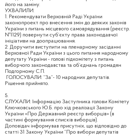
його на заміну.
УХВАЛИЛИ:
1. Рекомендувати Верховній Раді України
законопроект про внесення змін до деяких законів
України з питань місцевого самоврядування (реєстр.
№1129) повернути суб’єкту права законодавчої
ініціативи на доопрацювання.
2. Доручити виступити на пленарному засіданні
Верховної Ради України з цього питання народному
депутату України - голові підкомітету з питань
виборчого законодавства та об’єднань громадян
Подгорному С.П.
ГОЛОСУВАЛИ: “За”- 10 народних депутатів.
Рішення прийнято.
5.
СЛУХАЛИ: Інформацію Заступника голови Комітету
Ключковського Ю.Б. про хід реалізації Закону
України «Про Державний реєстр виборців» (в
частині формування списків виборців).
Доповідач інформував присутніх, що відповідно до
статті 31 Закону України “Про вибори депутатів