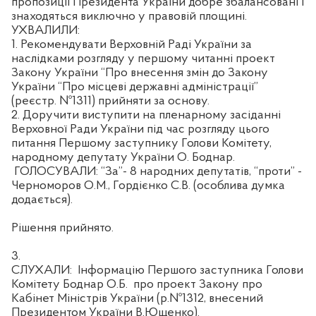
пропозиції Президента України добре збалансовані і
знаходяться виключно у правовій площині.
УХВАЛИЛИ:
1. Рекомендувати Верховній Раді України за
наслідками розгляду у першому читанні проект
Закону України “Про внесення змін до Закону
України “Про місцеві державні адміністрації”
(реєстр. №1311) прийняти за основу.
2. Доручити виступити на пленарному засіданні
Верховної Ради України під час розгляду цього
питання Першому заступнику Голови Комітету,
народному депутату України О. Боднар.
ГОЛОСУВАЛИ: “За”- 8 народних депутатів, “проти” -
Черноморов О.М., Гордієнко С.В. (особлива думка
додається).
Рішення прийнято.
3.
СЛУХАЛИ:
Інформацію Першого заступника Голови
Комітету Боднар О.Б.
про проект Закону про
Кабінет Міністрів України (р.№1312, внесений
Президентом України В.Ющенко).