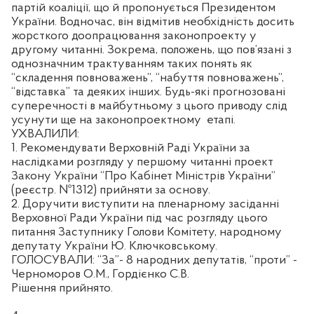
партій коаліції, що й пропонується Президентом
України. Водночас, він відмітив необхідність досить
жорсткого доопрацювання законопроекту у
другому читанні. Зокрема, положень, що пов’язані з
однозначним трактуванням таких понять як
“складення повноважень”, “набуття повноважень”,
“відставка” та деяких інших. Будь-які прогнозовані
суперечності в майбутньому з цього приводу слід
усунути ще на законопроектному
етапі.
УХВАЛИЛИ:
1. Рекомендувати Верховній Раді України за
наслідками розгляду у першому читанні проект
Закону України “Про Кабінет Міністрів України”
(реєстр. №1312) прийняти за основу.
2. Доручити виступити на пленарному засіданні
Верховної Ради України під час розгляду цього
питання Заступнику Голови Комітету, народному
депутату України Ю. Ключковському.
ГОЛОСУВАЛИ: “За”- 8 народних депутатів, “проти” -
Черноморов О.М., Гордієнко С.В.
Рішення прийнято.