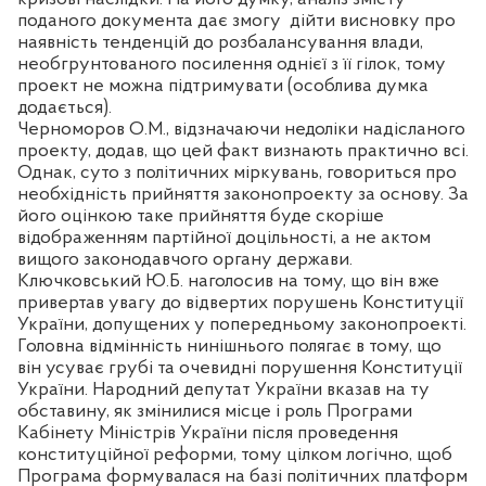
поданого документа дає змогу
дійти висновку про
наявність тенденцій до розбалансування влади,
необгрунтованого посилення однієї з її гілок, тому
проект не можна підтримувати (особлива думка
додається).
Черноморов О.М., відзначаючи недоліки надісланого
проекту, додав, що цей факт визнають практично всі.
Однак, суто з політичних міркувань, говориться про
необхідність прийняття законопроекту за основу. За
його оцінкою таке прийняття буде скоріше
відображенням партійної доцільності, а не актом
вищого законодавчого органу держави.
Ключковський Ю.Б. наголосив на тому, що він вже
привертав увагу до відвертих порушень Конституції
України, допущених у попередньому законопроекті.
Головна відмінність нинішнього полягає в тому, що
він усуває грубі та очевидні порушення Конституції
України. Народний депутат України вказав на ту
обставину, як змінилися місце і роль Програми
Кабінету Міністрів України після проведення
конституційної реформи, тому цілком логічно, щоб
Програма формувалася на базі політичних платформ