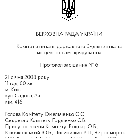
ВЕРХОВНА РАДА УКРАЇНИ
Комітет з питань державного будівництва та
місцевого самоврядування
Протокол засідання №
6
21 січня 2008 року
11 год. 00 хв.
м. Київ,
вул. Садова, 3а
кім. 416
Голова Комітету Омельченко О.О.
Секретар Комітету Гордієнко С.В.
Присутні: члени Комітету: Боднар О.Б.,
Ключковський Ю.Б., Пилипишин В.П., Черноморов