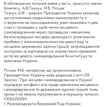
В обговоренні питання взяли участь: присутні члени
Комітету, А.Ф.Ткачук, М.В. Пітцик
Ткачук А.Ф. - радник Президента України зазначив,
що основними завданнями законопроекту є
створення на законодавчому рівні можливості для
участі громадян у здійсненні місцевого
самоврядування через процедури і механізми
безпосередньої місцевої демократії, розв'язання
проблем у взаємовідносинах місцевих рад та
місцевих державних адміністрацій, запровадження
контролю за відповідністю нормативно-правових
актів місцевого самоврядування Конституції та
законами України.
Пітцик М.В. наголосив, що запропонована
Президентом України нова редакція статті 59
Закону “Про місцеве самоврядування в Україні”
породжує конфлікт між представниками місцевого
самоврядування та державних адміністрацій, тому
проект не можна підтримувати в першому читанні.
УХВАЛИЛИ:
1. Рекомендувати Верховній Раді України