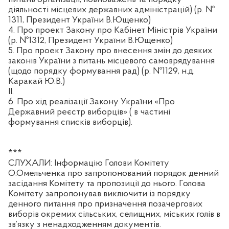
діяльності місцевих державних адміністрацій) (р. №
1311, Президент України В.Ющенко)
4. Про проект Закону про Кабінет Міністрів України
(р. №1312, Президент України В.Ющенко)
5. Про проект Закону про внесення змін до деяких
законів України з питань місцевого самоврядування
(щодо порядку формування рад) (р. №1129, н.д.
Каракай Ю.В.)
II.
6. Про хід реалізації Закону України «Про
Державний реєстр виборців» ( в частині
формування списків виборців).
***
СЛУХАЛИ: Інформацію Голови Комітету
О.Омельченка про запропонований порядок денний
засідання Комітету та пропозиції до нього. Голова
Комітету запропонував виключити із порядку
денного питання про призначення позачергових
виборів окремих сільських, селищних, міських голів в
зв’язку з ненадходженням документів.