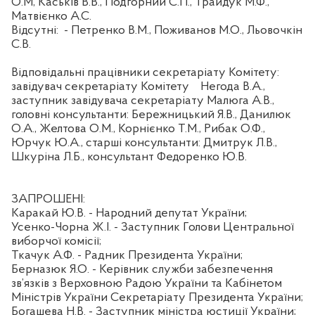
О.М, Каськів В.В., Подгорний С.П., Трайдук М.Ф.,
Матвієнко А.С.
Відсутні:
- Петренко В.М., Поживанов М.О., Льовочкін
С.В.
Відповідальні працівники секретаріату Комітету:
завідувач секретаріату Комітету
Негода В.А.,
заступник завідувача секретаріату Малюга А.В.,
головні консультанти: Бережницький Я.В., Данилюк
О.А., Желтова О.М., Корнієнко Т.М., Рибак О.Ф.,
Юрчук Ю.А., старші консультанти: Дмитрук Л.В.,
Шкуріна Л.Б., консультант Федоренко Ю.В.
ЗАПРОШЕНІ:
Каракай Ю.В. - Народний депутат України;
Усенко-Чорна Ж.І. - Заступник Голови Центральної
виборчої комісії;
Ткачук А.Ф. - Радник Президента України;
Берназюк Я.О. - Керівник служби забезпечення
зв’язків з Верховною Радою України та Кабінетом
Міністрів України Секретаріату Президента України;
Богашева Н.В. - Заступник міністра юстиції України;