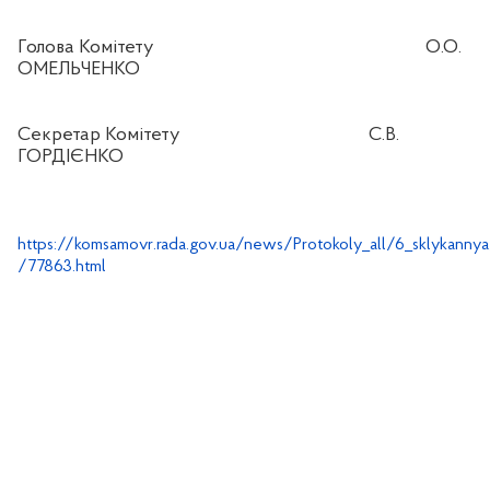
Голова Комітету
О.О.
ОМЕЛЬЧЕНКО
Секретар Комітету
С.В.
ГОРДІЄНКО
https://komsamovr.rada.gov.ua/news/Protokoly_all/6_sklykanny
/77863.html