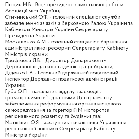
Пітцик М.В.- Віце-президент з виконавчої роботи
Асоціації міст України;
Стичинський О.Ф. - головний спеціаліст служби
забезпечення зв’язків з Верховною Радою України та
Кабінетом Міністрів України Секретаріату
Президента України;
Москаленко А.М. - головний спеціаліст Управління
адміністративної реформи Секретаріату Кабінету
Міністрів України;
Трофімова Л.В. - Директор Департаменту
Державної податкової адміністрації України;
Діденко Г.В. - Головний державний податковий
інспектор Державної податкової адміністрації
України;
Губа О.П. - начальник відділу взаємодії з
громадськими об’єднаннями Департаменту
забезпечення реформування органів місцевого
самоврядування та територій Міністерства
регіонального розвитку та будівництва;
Матвіїшин О.Я. - заступник начальника Управління
регіональної політики Секретаріату Кабінету
Міністрів України;