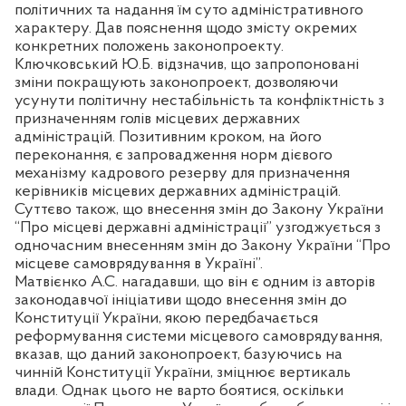
політичних та надання їм суто адміністративного
характеру. Дав пояснення щодо змісту окремих
конкретних положень законопроекту.
Ключковський Ю.Б. відзначив, що запропоновані
зміни покращують законопроект, дозволяючи
усунути політичну нестабільність та конфліктність з
призначенням голів місцевих державних
адміністрацій. Позитивним кроком, на його
переконання, є запровадження норм дієвого
механізму кадрового резерву для призначення
керівників місцевих державних адміністрацій.
Суттєво також, що внесення змін до Закону України
“Про місцеві державні адміністрації” узгоджується з
одночасним внесенням змін до Закону України “Про
місцеве самоврядування в Україні”.
Матвієнко А.С. нагадавши, що він є одним із авторів
законодавчої ініціативи щодо внесення змін до
Конституції України, якою передбачається
реформування системи місцевого самоврядування,
вказав, що даний законопроект, базуючись на
чинній Конституції України, зміцнює вертикаль
влади. Однак цього не варто боятися, оскільки