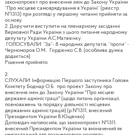
законопроект про внесення змін до Закону України
“Про місцеве самоврядування в Україні” (реєстр.
№1313) при розгляді у першому читанні прийняти за
основу.
2. Доручити виступити на пленарному засіданні
Верховної Ради України з цього питання народному
депутату України А.С.Матвієнку.
ГОЛОСУВАЛИ: “За”- 8 народних депутатів, “проти” -
Черноморов О.М.,
Гордієнко С.В. (особлива думка
додається).
Рішення прийнято.
2.
СЛУХАЛИ: Інформацію Першого заступника Голови
Комітету Боднар О.Б.
про проект Закону про
внесення змін до Закону України "Про місцеві
державні адміністрації" (щодо питань організації,
повноважень та порядку діяльності місцевих
державних адміністрацій) (р.№1311, внесений
Президентом України В.Ющенко).
Доповідач наголосила, що законопроект №1311,
внесений Президентом України та визначений як
невідкладний для позачергового розгляду