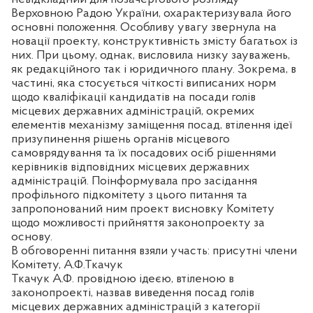
Верховною Радою України, охарактеризувала його
основні положення. Особливу увагу звернула на
новації проекту, конструктивність змісту багатьох із
них. При цьому, однак, висловила низку зауважень,
як редакційного так і юридичного плану. Зокрема, в
частині, яка стосується чіткості виписаних норм
щодо кваліфікації кандидатів на посади голів
місцевих державних адміністрацій, окремих
елементів механізму заміщення посад, втілення ідеї
призупинення рішень органів місцевого
самоврядування та їх посадових осіб рішеннями
керівників відповідних місцевих державних
адміністрацій. Поінформувала про засідання
профільного підкомітету з цього питання та
запропонований ним проект висновку Комітету
щодо можливості прийняття законопроекту за
основу.
В обговоренні питання взяли участь: присутні члени
Комітету, А.Ф.Ткачук
Ткачук А.Ф. провідною ідеєю, втіленою в
законопроекті, назвав виведення посад голів
місцевих державних адміністрацій з категорії