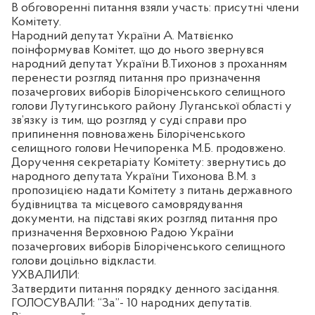
В обговоренні питання взяли участь: присутні члени
Комітету.
Народний депутат України А. Матвієнко
поінформував Комітет, що до нього звернувся
народний депутат України В.Тихонов з проханням
перенести розгляд питання про призначення
позачергових виборів Білоріченського селищного
голови Лутугинського району Луганської області у
зв’язку із тим, що розгляд у суді справи про
припинення повноважень Білоріченського
селищного голови Нечипоренка М.Б. продовжено.
Доручення секретаріату Комітету: звернутись до
народного депутата України Тихонова В.М. з
пропозицією надати Комітету з питань державного
будівництва та місцевого самоврядування
документи, на підставі яких розгляд питання про
призначення Верховною Радою України
позачергових виборів Білоріченського селищного
голови доцільно відкласти.
УХВАЛИЛИ:
Затвердити питання порядку денного засідання.
ГОЛОСУВАЛИ: “За”- 10 народних депутатів.