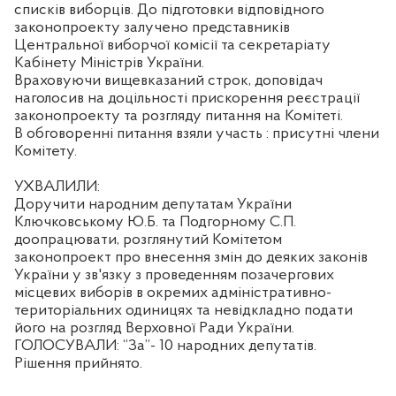
списків виборців. До підготовки відповідного
законопроекту залучено представників
Центральної виборчої комісії та секретаріату
Кабінету Міністрів України.
Враховуючи вищевказаний строк, доповідач
наголосив на доцільності прискорення реєстрації
законопроекту та розгляду питання на Комітеті.
В обговоренні питання взяли участь : присутні члени
Комітету.
УХВАЛИЛИ:
Доручити народним депутатам України
Ключковському Ю.Б. та Подгорному С.П.
доопрацювати, розглянутий Комітетом
законопроект про внесення змін до деяких законів
України у зв'язку з проведенням позачергових
місцевих виборів в окремих адміністративно-
територіальних одиницях та невідкладно подати
його на розгляд Верховної Ради України.
ГОЛОСУВАЛИ: “За”- 10 народних депутатів.
Рішення прийнято.