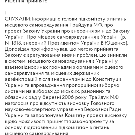
Рішення прийнято.
1.
СЛУХАЛИ: Інформацію голови підкомітету з питань
місцевого самоврядування Трайдука М.Ф. про
проект Закону України про внесення змін до Закону
України “Про місцеве самоврядування в Україні” (р.
№ 1313, внесений Президентом України В.Ющенко).
Доповідач проінформував, що метою прийняття
Закону є врегулювання низки проблем, що виникли
в системі місцевого самоврядування в Україні, у
взаємовідносинах громадян з органами місцевого
самоврядування та місцевих державних
адміністрацій після внесення змін до Конституції
України та впровадження пропорційної виборчої
системи на виборах до міських, районних та
обласних рад у березні 2006 року. Трайдук М.Ф.
наголосив про відсутність висновку Головного
науково-експертного управління Верховної Ради
України та запропонував Комітету проект висновку
щодо можливості прийняття законопроекту за
основу, підготовлений підкомітетом з питань
місцевого самоврядування.