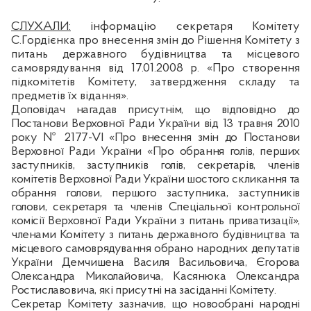
СЛУХАЛИ:
інформацію секретаря Комітету
С.Гордієнка про внесення змін до Рішення Комітету з
питань державного будівництва та місцевого
самоврядування від 17.01.2008 р. «Про створення
підкомітетів Комітету, затвердження складу та
предметів їх відання».
Доповідач нагадав присутнім, що відповідно до
Постанови Верховної Ради України від 13 травня 2010
року № 2177-VI «Про внесення змін до Постанови
Верховної Ради України «Про обрання голів, перших
заступників, заступників голів, секретарів, членів
комітетів Верховної Ради України шостого скликання та
обрання голови, першого заступника, заступників
голови, секретаря та членів Спеціальної контрольної
комісії Верховної Ради України з питань приватизації»,
членами Комітету з питань державного будівництва та
місцевого самоврядування обрано народних депутатів
України
Демчишена
Василя Васильовича, Єгорова
Олександра Миколайовича,
Касянюка
Олександра
Ростиславовича, які присутні на засіданні Комітету.
Секретар Комітету зазначив, що новообрані народні