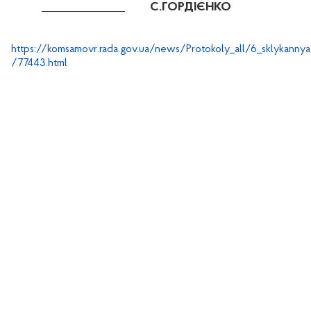
С.ГОРДІЄНКО
https://komsamovr.rada.gov.ua/news/Protokoly_all/6_sklykannya
/77443.html