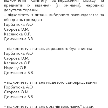
підкомітетів Комітету, затвердження складу та
предметів їх відання» (зі змінами), народних
депутатів України:
– підкомітету з питань виборчого законодавства та
об’єднань громадян:
Горбатюка А.О.
Єгорова О.М.
Касянюка
О.Р.
Демчишена
В.В.
– підкомітету з питань державного будівництва:
Горбатюка А.О.
Єгорова О.М.
Касянюка
О.Р.
Надошу
О.В.
Демчишена
В.В.
– підкомітету з питань місцевого самоврядування:
Горбатюка А.О.
Єгорова О.М.
Демчишена
В.В.
– підкомітету з питань органів виконавчої влади: