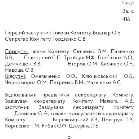
Садова
3а, к.
416
Перший заступник Голови Комітету
Боднар О.Б.
Секретар Комітету
Гордієнко С.В.
Присутні:
члени Комітету: Сінченко В.М., Павленко
В.В.,
Подгорний
С.П.,
Трайдук
М.Ф., Горбатюк А.О.,
Демчишен
В.В.,
Єгоров О.М.,
Касянюк
О.Р.,
Надоша
О.В.
Відсутні:
Омельченко О.О., Ключковський Ю.Б.,
Черноморов
О.М., Петренко В.М., Матвієнко А.С.
Відповідальні працівники секретаріату Комітету:
Завідувач секретаріату Комітету
Малюга
А.В.,
заступник Завідувача секретаріату Комітету
Данилюк О.А., головні консультанти секретаріату
Комітету:
Бережницький
Я.В.,
Дмитрук
Л.В.,
Корнієнко Т.М., Рибак О.Ф.,
Шкуріна
Л.Б.
9.