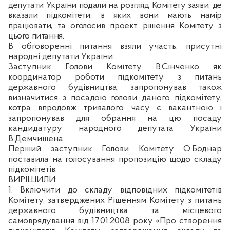
депутати України подали на розгляд Комітету заяви, де
вказали підкомітети, в яких вони мають намір
працювати, та оголосив проект рішення Комітету з
цього питання.
В обговоренні питання взяли участь:
присутні
народні депутати України.
Заступник Голови Комітету В.Сінченко як
координатор роботи підкомітету з питань
державного будівництва, запропонував також
визначитися з посадою голови даного підкомітету,
котра впродовж тривалого часу є вакантною і
запропонував для обрання на цю посаду
кандидатуру народного депутата України
В.
Демчишена
.
Перший заступник Голови Комітету О.Боднар
поставила на голосування пропозицію щодо складу
підкомітетів.
ВИРІШИЛИ:
1. Включити до складу відповідних підкомітетів
Комітету, затверджених Рішенням Комітету з питань
державного будівництва та місцевого
самоврядування від 17.01.2008 року «Про створення