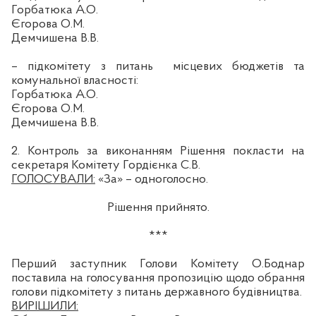
Горбатюка А.О.
Єгорова О.М.
Демчишена
В.В.
– підкомітету з питань
місцевих бюджетів та
комунальної власності:
Горбатюка А.О.
Єгорова О.М.
Демчишена
В.В.
2. Контроль за виконанням Рішення покласти на
секретаря Комітету Гордієнка С.В.
ГОЛОСУВАЛИ:
«За» – одноголосно.
Рішення прийнято.
***
Перший заступник Голови Комітету О.Боднар
поставила на голосування пропозицію щодо обрання
голови підкомітету з питань державного будівництва.
ВИРІШИЛИ: