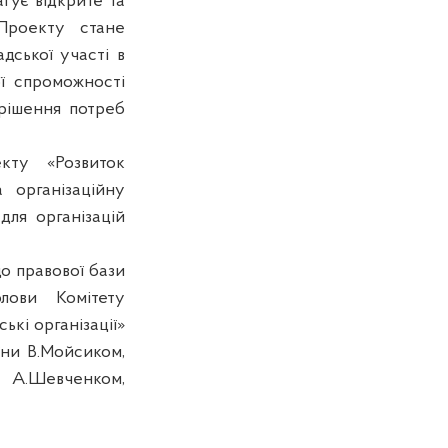
гує відкрите та
 Проекту стане
дської участі в
ої спроможності
рішення потреб
кту «Розвиток
 організаційну
для організацій
до правової бази
лови Комітету
ькі організації»
ни В.Мойсиком,
 А.Шевченком,
запропонованих