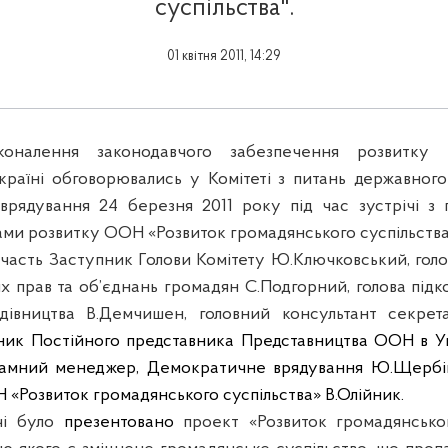
суспільства".
01 квітня 2011, 14:29
коналення законодавчого забезпечення розвитку г
Україні обговорювались у Комітеті з питань державного
врядування 24 березня 2011 року під час зустрічі з
ми розвитку ООН «Розвиток громадянського суспільства
участь
Заступник Голови Комітету Ю.Ключковський, голов
х прав та об’єднань громадян С.Подгорний, голова підко
дівництва В.Демчишен, головний консультант секрета
ник Постійного представника Представництва ООН в Укр
амний менеджер, Демократичне врядування Ю.Щербі
«Розвиток громадянського суспільства» В.Олійник.
ічі було
презентовано
проект
«Розвиток громадянськог