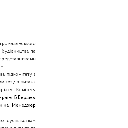
ромадянського
 будівництва та
 представниками
».
а підкомітету з
мітету з питань
ріату Комітету
аїні Б.Бердієв,
ніна, Менеджер
о суспільства»,