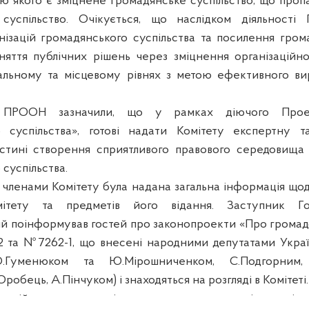
 якого є зміцнене громадянське суспільство, що пропа
суспільство. Очікується, що наслідком діяльності
нізацій громадянського суспільства та посилення грома
яття публічних рішень через зміцнення організаційн
альному та місцевому рівнях з метою ефективного ви
РООН зазначили, що
у рамках діючого Прое
о суспільства», готові надати Комітету експертну та
стині створення сприятливого правового середовища 
суспільства.
і членами Комітету була надана загальна інформація що
омітету та предметів його відання.
Заступник Го
ий
поінформував гостей про законопроекти
«Про громадс
2
та
№7262-1, що внесені
народними депутатами Украї
О.Гуменюком та Ю.Мірошниченком, С.Подгорним,
робець, А.Пінчуком) і знаходяться на розгляді в Комітеті.
ду зійшлись на думці, що в першому читанні один із 