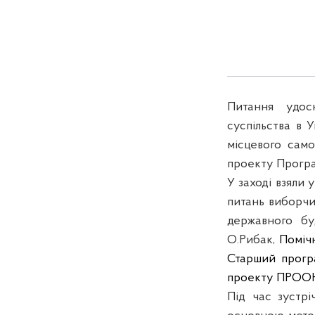
Питання удос
суспільства в 
місцевого само
проекту Програ
У заході взяли 
питань виборчи
державного бу
О.Рибак,
Поміч
Старший прогр
проекту ПРООН 
Під час зустр