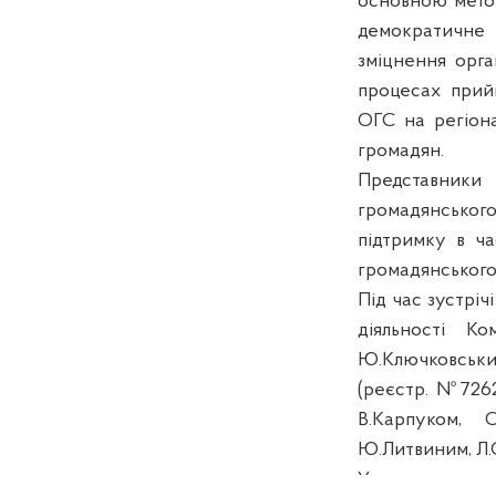
основною метою
демократичне 
зміцнення орга
процесах прийн
ОГС на регіон
громадян.
Представники
П
громадянськог
підтримку в ча
громадянського 
Під час зустріч
діяльності К
Ю.Ключковськ
(реєстр.
№726
В.Карпуком, 
Ю.Литвиним, Л.О
Учасники захо