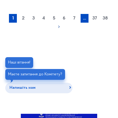
1
2
3
4
5
6
7
...
37
38
Наші вітання!
Маєте запитання до Комітету?
Напишіть нам