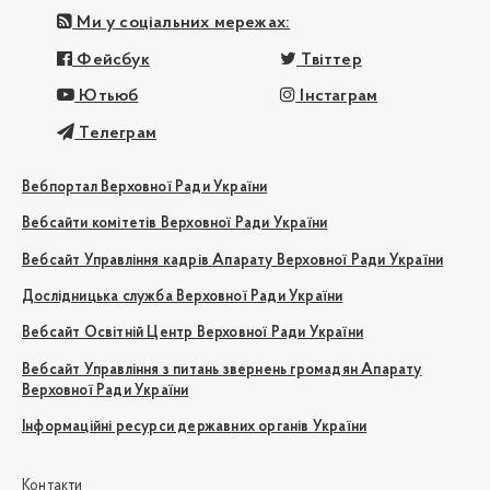
Ми у соціальних мережах:
Фейсбук
Твіттер
Ютьюб
Інстаграм
Телеграм
Вебпортал Верховної Ради України
Вебсайти комітетів Верховної Ради України
Вебсайт Управління кадрів Апарату Верховної Ради України
Дослідницька служба Верховної Ради України
Вебсайт Освітній Центр Верховної Ради України
Вебсайт Управління з питань звернень громадян Апарату
Верховної Ради України
Інформаційні ресурси державних органів України
Контакти