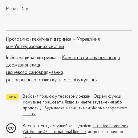
Мапа сайту
Програмно-технічна підтримка —
Управління
комп'ютеризованих систем
Iнформаційна підтримка —
Комітет з питань організації
державної влади,
місцевого самоврядування,
регіонального розвитку та містобудування
Вебсайт працює у тестовому режимі. Окремі функції
можуть не працювати. Якщо ви маєте зауваження або
пропозиції, будь ласка, напишіть нам:
Форма зворотного
зв'язку
Весь контент доступний за ліцензією
Creative Commons
Attribution 4.0 International license
, якщо не зазначено
інше