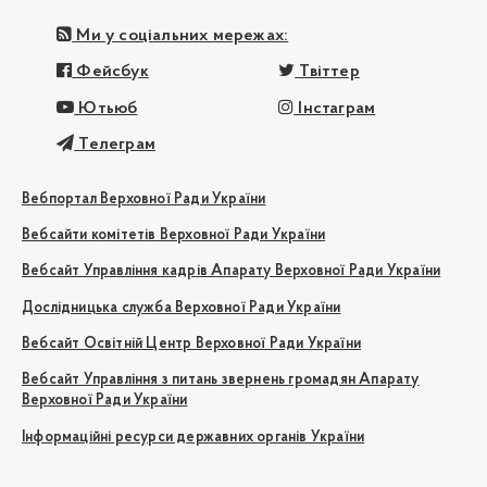
Ми у соціальних мережах:
Фейсбук
Твіттер
Ютьюб
Інстаграм
Телеграм
Вебпортал Верховної Ради України
Вебсайти комітетів Верховної Ради України
Вебсайт Управління кадрів Апарату Верховної Ради України
Дослідницька служба Верховної Ради України
Вебсайт Освітній Центр Верховної Ради України
Вебсайт Управління з питань звернень громадян Апарату
Верховної Ради України
Інформаційні ресурси державних органів України