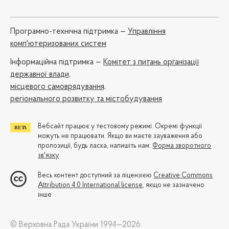
Програмно-технічна підтримка —
Управління
комп'ютеризованих систем
Iнформаційна підтримка —
Комітет з питань організації
державної влади,
місцевого самоврядування,
регіонального розвитку та містобудування
Вебсайт працює у тестовому режимі. Окремі функції
можуть не працювати. Якщо ви маєте зауваження або
пропозиції, будь ласка, напишіть нам:
Форма зворотного
зв'язку
Весь контент доступний за ліцензією
Creative Commons
Attribution 4.0 International license
, якщо не зазначено
інше
© Верховна Рада України 1994—2026