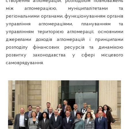
створення агломерацій, розподілом повноважень
між агломерацією, муніципалітетами та
регіональними органами, функціонуванням органів
управління агломераціями, плануванням та
управлінням територією агломерації, основними
джерелами доходів агломерацій і принципами
розподілу фінансових ресурсів та динамікою
розвитку законодавства у сфері місцевого
самоврядування.