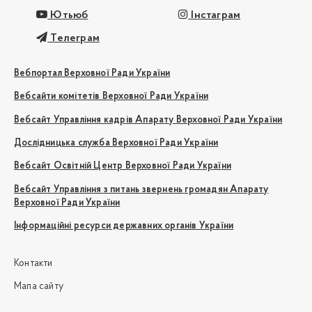
Ютьюб
Інстаграм
Телеграм
Вебпортал Верховної Ради України
Вебсайти комітетів Верховної Ради України
Вебсайт Управління кадрів Апарату Верховної Ради України
Дослідницька служба Верховної Ради України
Вебсайт Освітній Центр Верховної Ради України
Вебсайт Управління з питань звернень громадян Апарату
Верховної Ради України
Інформаційні ресурси державних органів України
Контакти
Мапа сайту