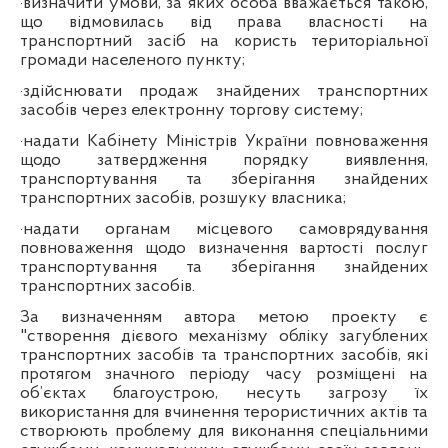
·
визначити умови, за яких особа вважається такою,
що відмовилась від права власності на
транспортний засіб на користь територіальної
громади населеного пункту;
·
здійснювати продаж знайдених транспортних
засобів через електронну торгову систему;
·
надати Кабінету Міністрів України повноваження
щодо затвердження порядку виявлення,
транспортування та зберігання знайдених
транспортних засобів, розшуку власника;
·
надати органам місцевого самоврядування
повноваження щодо визначення вартості послуг
транспортування та зберігання знайдених
транспортних засобів.
За визначенням автора метою проекту є
"створення дієвого механізму обліку загублених
транспортних засобів та транспортних засобів, які
протягом значного періоду часу розміщені на
об’єктах благоустрою, несуть загрозу їх
використання для вчинення терористичних актів та
створюють проблему для виконання спеціальними