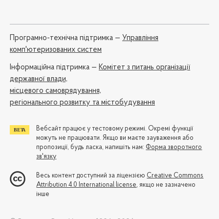
Програмно-технічна підтримка —
Управління
комп'ютеризованих систем
Iнформаційна підтримка —
Комітет з питань організації
державної влади,
місцевого самоврядування,
регіонального розвитку та містобудування
Вебсайт працює у тестовому режимі. Окремі функції
можуть не працювати. Якщо ви маєте зауваження або
пропозиції, будь ласка, напишіть нам:
Форма зворотного
зв'язку
Весь контент доступний за ліцензією
Creative Commons
Attribution 4.0 International license
, якщо не зазначено
інше