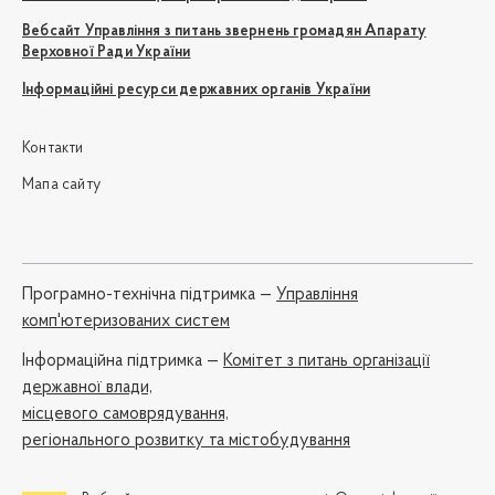
Вебсайт Управління з питань звернень громадян Апарату
Верховної Ради України
Інформаційні ресурси державних органів України
Контакти
Мапа сайту
Програмно-технічна підтримка —
Управління
комп'ютеризованих систем
Iнформаційна підтримка —
Комітет з питань організації
державної влади,
місцевого самоврядування,
регіонального розвитку та містобудування