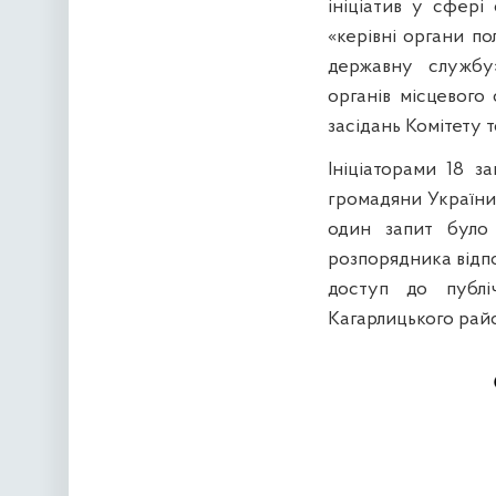
ініціатив у сфері
«керівні органи по
державну службу
органів місцевого
засідань Комітету 
Ініціаторами 18 з
громадяни України
один запит було
розпорядника відпо
доступ до публіч
Кагарлицького райо