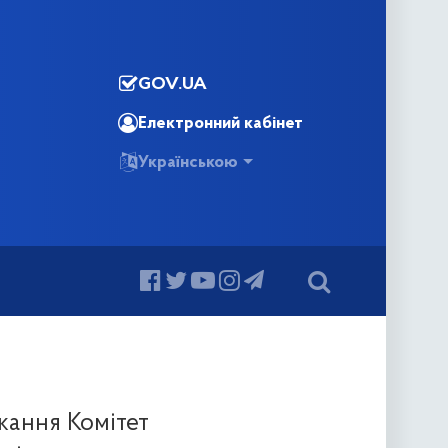
GOV.UA
Електронний кабінет
Українською
икання Комітет