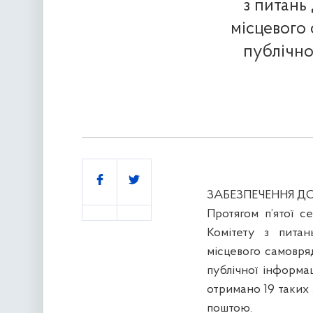
з питань
місцевого 
публічно
Поділитись
ЗАБЕЗПЕЧЕННЯ ДО
Протягом п’ятої с
Комітету з питан
місцевого самовря
публічної інформац
отримано 19 таких з
поштою.