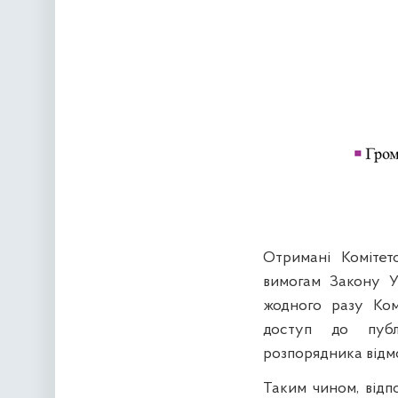
Отримані Комітет
вимогам Закону У
жодного разу Ком
доступ до публі
розпорядника відмо
Таким чином, відп