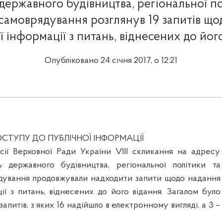
 державного будівництва, регіональної по
самоврядування розглянув 19 запитів щ
ї інформації з питань, віднесених до його
Опубліковано 24 січня 2017, о 12:21
СТУПУ ДО ПУБЛІЧНОЇ ІНФОРМАЦІЇ
есії Верховної Ради України VIII скликання на адресу
ь державного будівництва, регіональної політики та
дування продовжували надходити запити щодо надання
ії з питань, віднесених до його відання. Загалом було
апитів, з яких 16 надійшло в електронному вигляді, а 3 –