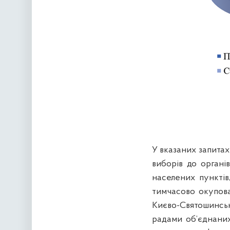
У вказаних запита
виборів до органі
населених пунктів
тимчасово окупова
Києво-Святошинсь
радами об’єднаних