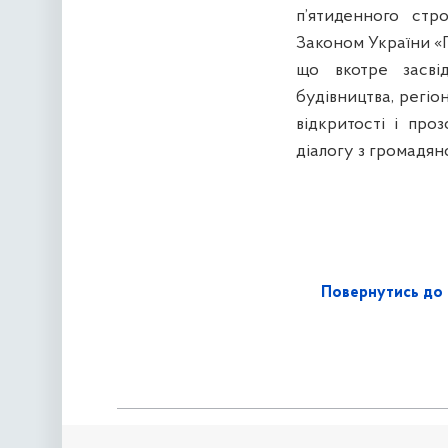
п’ятиденного стр
Законом України «П
що вкотре засві
будівництва, регіо
відкритості і про
діалогу з громадян
Повернутись до 