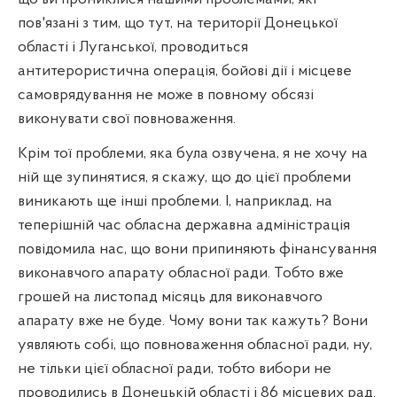
пов'язані з тим, що тут, на території Донецької
області і Луганської, проводиться
антитерористична операція, бойові дії і місцеве
самоврядування не може в повному обсязі
виконувати свої повноваження.
Крім тої проблеми, яка була озвучена, я не хочу на
ній ще зупинятися, я скажу, що до цієї проблеми
виникають ще інші проблеми. І, наприклад, на
теперішній час обласна державна адміністрація
повідомила нас, що вони припиняють фінансування
виконавчого апарату обласної ради. Тобто вже
грошей на листопад місяць для виконавчого
апарату вже не буде. Чому вони так кажуть? Вони
уявляють собі, що повноваження обласної ради, ну,
не тільки цієї обласної ради, тобто вибори не
проводились в Донецькій області і 86 місцевих рад.