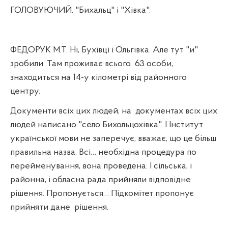
ГОЛОВУЮЧИЙ. "Бихальц" і "Хівка".
ФЕДОРУК М.Т. Ні, Бухівці і Ольгівка. Але тут "и"
зробили. Там проживає всього
63 особи,
знаходиться на 14-у кілометрі від районного
центру.
Документи всіх цих людей, на
документах всіх цих
людей написано "село Бихольцохівка". І Інститут
української мови не заперечує, вважає, що це більш
правильна назва. Всі… необхідна процедура по
перейменування, вона проведена. І сільська, і
районна, і обласна рада прийняли відповідне
рішення. Пропонується… Підкомітет пропонує
прийняти дане
рішення.