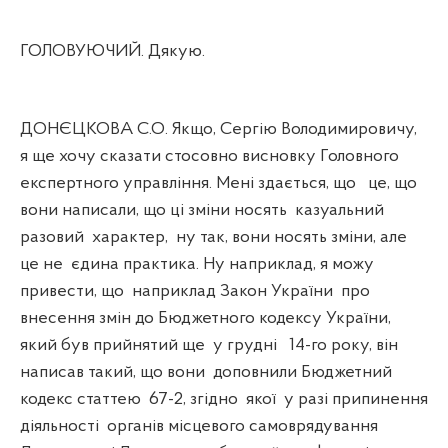
ГОЛОВУЮЧИЙ. Дякую.
ДОНЄЦКОВА С.О. Якщо, Сергію Володимировичу,
я ще хочу сказати стосовно висновку Головного
експертного управління. Мені здається, що
це, що
вони написали, що ці зміни носять
казуальний
разовий
характер,
ну так, вони носять зміни, але
це не
єдина практика. Ну наприклад, я можу
привести, що
наприклад Закон України
про
внесення змін до Бюджетного кодексу України,
який був прийнятий ще
у грудні
14-го року, він
написав такий, що вони
доповнили Бюджетний
кодекс статтею
67-2, згідно
якої
у разі припинення
діяльності
органів місцевого самоврядування