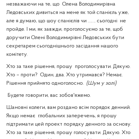
незважаючи на те, що
Олена Володимирівна
Ледовських дивиться на мене як той спанієль уже,
але я думаю, що шоу спанієлів чи ……. сьогодні
не
пройде. І ми, як завжди, проголосуємо за те, щоб
доручити Олені Володимирівні Ледовських бути
секретарем сьогоднішнього засідання нашого
комітету.
Хто за таке рішення, прошу
проголосувати. Дякую.
Хто – проти?
Один, два. Хто утримався? Немає.
Рішення прийнято одноголосно.
(Шум у залі)
Будете говорити, вас зобов'яжемо.
Шановні колеги, вам роздано всім порядок денний.
Якщо немає
глобальних заперечень, я прошу
підтримати цей проект порядку денного за основу.
Хто за таке рішення, прошу голосувати. Дякую. Хто