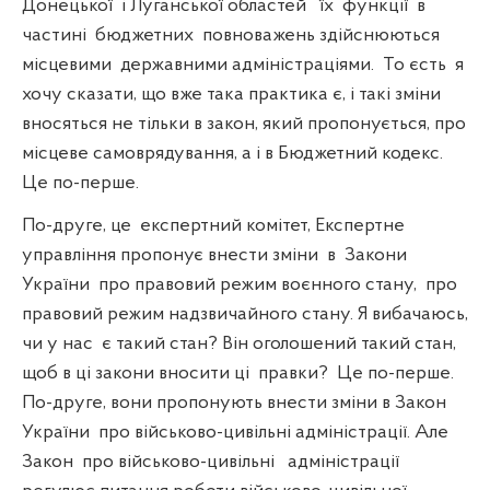
Донецької
і Луганської областей
їх
функції
в
частині
бюджетних
повноважень здійснюються
місцевими
державними адміністраціями.
То єсть
я
хочу сказати, що вже така практика є, і такі зміни
вносяться не тільки в закон, який пропонується, про
місцеве самоврядування, а і в Бюджетний кодекс.
Це по-перше.
По-друге, це
експертний комітет, Експертне
управління пропонує внести зміни
в
Закони
України
про правовий режим воєнного стану,
про
правовий режим надзвичайного стану. Я вибачаюсь,
чи у нас
є такий стан? Він оголошений такий стан,
щоб в ці закони вносити ці
правки?
Це по-перше.
По-друге, вони пропонують внести зміни в Закон
України
про військово-цивільні адміністрації. Але
Закон
про військово-цивільні
адміністрації