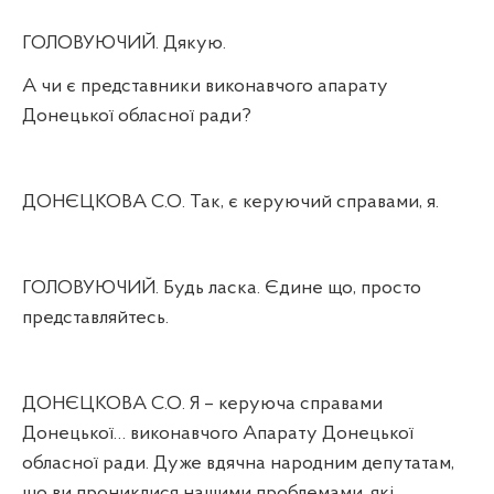
ГОЛОВУЮЧИЙ. Дякую.
А чи є представники виконавчого апарату
Донецької обласної ради?
ДОНЄЦКОВА С.О. Так, є керуючий справами, я.
ГОЛОВУЮЧИЙ. Будь ласка. Єдине що, просто
представляйтесь.
ДОНЄЦКОВА С.О. Я – керуюча справами
Донецької… виконавчого Апарату Донецької
обласної ради. Дуже вдячна народним депутатам,
що ви прониклися нашими проблемами, які