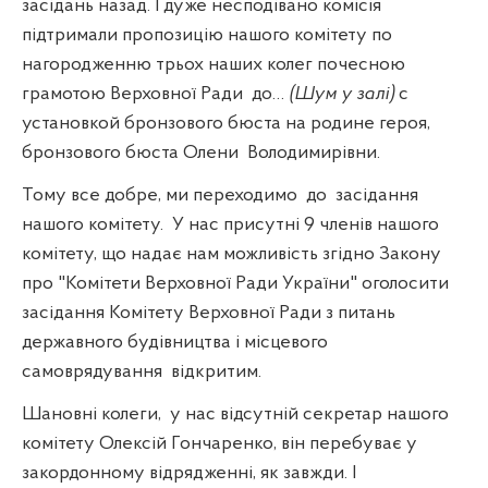
засідань назад. І дуже несподівано комісія
підтримали пропозицію нашого комітету по
нагородженню трьох наших колег почесною
грамотою Верховної Ради
до…
(Шум у залі)
с
установкой бронзового бюста на родине героя,
бронзового бюста Олени
Володимирівни.
Тому все добре, ми переходимо
до
засідання
нашого комітету.
У нас присутні 9 членів нашого
комітету, що надає нам можливість згідно Закону
про "Комітети Верховної Ради України" оголосити
засідання Комітету Верховної Ради з питань
державного будівництва і місцевого
самоврядування
відкритим.
Шановні колеги,
у нас відсутній секретар нашого
комітету Олексій Гончаренко, він перебуває у
закордонному відрядженні, як завжди. І