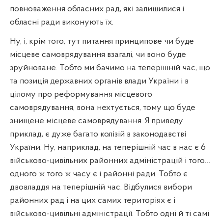
повноваження обласних рад, які залишилися і
обласні ради виконують їх.
Ну, і, крім того, тут питання принципове чи буде
місцеве самоврядування взагалі, чи воно буде
зруйноване. Тобто ми бачимо на теперішній час, що
та позиція державних органів влади України і в
цілому про реформування місцевого
самоврядування, вона нехтується, тому що буде
знищене місцеве самоврядування. Я приведу
приклад, є дуже багато колізій в законодавстві
України. Ну, наприклад, на теперішній час в нас є 6
військово-цивільних районних адміністрацій і того…
одного ж того ж часу є і районні ради. Тобто є
двовладдя на теперішній час. Відбулися вибори
районних рад і на цих самих територіях є і
військово-цивільні адміністрації. Тобто одні й ті самі