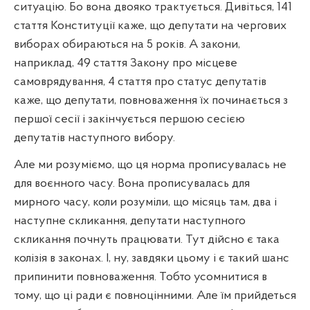
ситуацію. Бо вона двояко трактується. Дивіться, 141
стаття Конституції каже, що депутати на чергових
виборах обираються на 5 років. А закони,
наприклад, 49 стаття Закону про місцеве
самоврядування, 4 стаття про статус депутатів
каже, що депутати, повноваження їх починається з
першої сесії і закінчується першою сесією
депутатів наступного вибору.
Але ми розуміємо, що ця норма прописувалась не
для воєнного часу. Вона прописувалась для
мирного часу, коли розуміли, що місяць там, два і
наступне скликання, депутати наступного
скликання почнуть працювати. Тут дійсно є така
колізія в законах. І, ну, завдяки цьому і є такий шанс
припинити повноваження. Тобто усомнитися в
тому, що ці ради є повноцінними. Але їм прийдеться