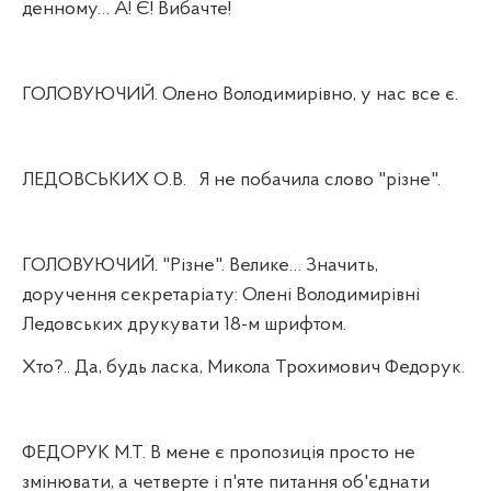
денному… А! Є! Вибачте!
ГОЛОВУЮЧИЙ. Олено Володимирівно, у нас все є.
ЛЕДОВСЬКИХ О.В.
Я не побачила слово "різне".
ГОЛОВУЮЧИЙ. "Різне". Велике… Значить,
доручення секретаріату: Олені Володимирівні
Ледовських друкувати 18-м шрифтом.
Хто?.. Да, будь ласка, Микола Трохимович Федорук.
ФЕДОРУК М.Т. В мене є пропозиція просто не
змінювати, а четверте і п'яте питання об'єднати