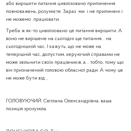
або вирішити питання цивілізовано припинення
повноважень, розумієте. Зараз
ми
і не припинені і
не можемо
працювати.
Треба ж як-то цивілізовано це питання вирішити. А
воно не вирішене на сьогодні ще питання… на
сьогоднішній час. І кажуть, що не може на
теперішній час, допустим, керуючий справами не
може звільнити своїх працівників, а… тобто, тому що
він призначений головою обласної ради. А чому це
не може бути від…
ГОЛОВУЮЧИЙ. Світлана Олександрівна, ваша
позиція зрозуміла.