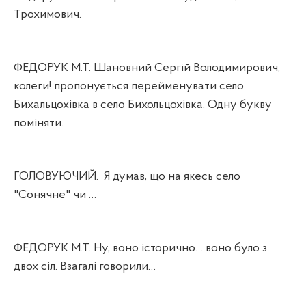
Трохимович.
ФЕДОРУК М.Т. Шановний Сергій Володимирович,
колеги! пропонується перейменувати село
Бихальцохівка в село Бихольцохівка. Одну букву
поміняти.
ГОЛОВУЮЧИЙ.
Я думав, що на якесь село
"Сонячне" чи …
ФЕДОРУК М.Т. Ну, воно історично… воно було з
двох сіл. Взагалі говорили…