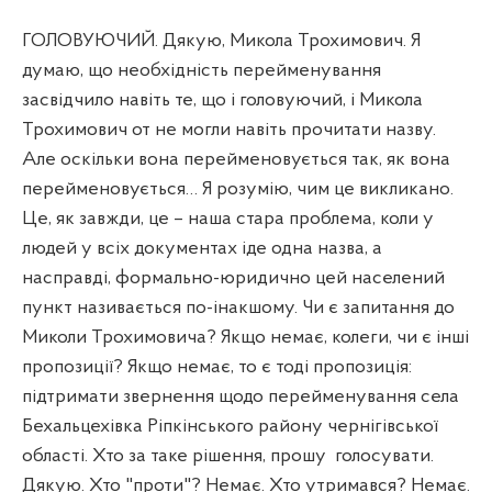
ГОЛОВУЮЧИЙ. Дякую, Микола Трохимович. Я
думаю, що необхідність перейменування
засвідчило навіть те, що і головуючий, і Микола
Трохимович от не могли навіть прочитати назву.
Але оскільки вона перейменовується так, як вона
перейменовується… Я розумію, чим це викликано.
Це, як завжди, це – наша стара проблема, коли у
людей у всіх документах іде одна назва, а
насправді, формально-юридично цей населений
пункт називається по-інакшому. Чи є запитання до
Миколи Трохимовича? Якщо немає, колеги, чи є інші
пропозиції? Якщо немає, то є тоді пропозиція:
підтримати звернення щодо перейменування села
Бехальцехівка Ріпкінського району чернігівської
області. Хто за таке рішення, прошу
голосувати.
Дякую. Хто "проти"? Немає. Хто утримався? Немає.