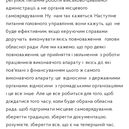
регулює питання роботи військово-цивільної
адміністрації, а не органів місцевого
самоврядування. Ну
нам так кажеться. Наступне
питання головного управління, вони кажуть, що
не
буде ефективним, якщо керуючим справами
доручать
виконувати якісь повноваження
голови
обласної ради. Але ми кажемо, що про деякі
повноваження, це прийняття і звільнення
з роботи
працівників виконавчого апарату і
якісь дії, які
пов'язані з фінансуванням цього ж самого
виконавчого апарату, це
відносини
з державними
органами, відносини
з громадськими організаціями
і це все інше. Але це все робиться для того, щоб
діждатися того часу, коли буде обрана обласна
рада, щоб підтримати місцеве самоврядування,
зберегти традицію, зберегти документацію,
розумієте, зберегти все, що є на теперішній час,