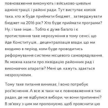
повноваження виконують і військово-цивільні
адміністрації, і районі ради. Тут виступає колізія
така, хто ж буде приймати бюджет… затверджувати
бюджет на 2016 рік? Хто буде приймати програми?
Ну, і таке інше… Тобто є дуже багато і є
протистояння таке нерозуміння в тому сенсі, що
йде Конституція… децентралізація влади, що ми
входимо в період, коли буде проводитись
реформування системи місцевого самоврядування.
Як можна казати про ліквідацію районних рад і
виконавчих апаратів? Мені це, кажуть, здається
незрозумілим.
Тому таке питання виникає. І воно потребує
роз'яснення. А все ж таки чи є повноваження в тих
радах, де не відбулися вибори, чи вони припинені?
В зв'язку з цим ми пропонуємо, щоб прояснити цю