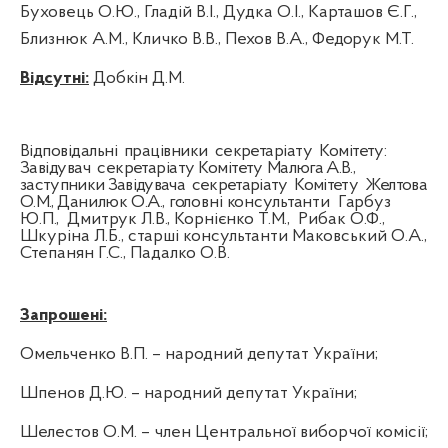
Буховець О.Ю., Гладій В.І., Дудка О.І., Карташов Є.Г.,
Близнюк А.М., Кличко В.В., Пехов В.А.,
Федорук М.Т.
Відсутні:
Добкін Д.М.
Відповідальні
працівники
секретаріату
Комітету:
Завідувач
секретаріату Комітету
Малюга А.В.,
заступники Завідувача
секретаріату
Комітету
Желтова
О.М.,
Данилюк О.А.,
головні консультанти
Гарбуз
Ю.П.,
Дмитрук Л.В., Корнієнко Т.М.,
Рибак О.Ф.,
Шкуріна Л.Б., старші консультанти Маковський О.А.,
Степанян Г.С., Падалко О.В.
Запрошені:
Омельченко В.П. – народний депутат України;
Шпенов Д.Ю. – народний депутат України;
Шелестов О.М.
–
член Центральної виборчої комісії;