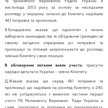
та прийнятого Верховною Радою України 8
листопада 2013 року за основу за наслідками
розгляду у першому читанні до Комітету надійшла
461 поправка та пропозиція.
В.Бондаренко вказав, що підкомітет
з питань
виборчого законодавства та об’єднання громадян на
своєму засіданні опрацював усі
поправки та
пропозиції та готовий запропонувати до розгляду
членам Комітету свою позицію.
В обговоренні питання взяли участь:
присутні
народні депутати України – члени Комітету.
Д.Жванія вказав, що серед 4
61
поправки та
пропозиції, що надійшли на розгляд Комітету, є
240
,
які не узгоджуються з вимогою частини першої
статті 116 Регламенту Верховної
Ради України, а
саме: “пропозиції та поправки до законопроекту,