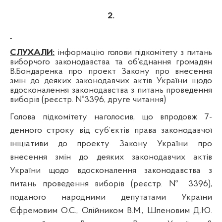
2.
СЛУХАЛИ:
інформацію
голови підкомітету з питань
виборчого законодавства та об’єднання громадян
В.Бондаренка п
ро
проект Закону про внесення
змін до деяких законодавчих актів України щодо
вдосконалення законодавства з питань проведення
виборів (реєстр. №3396, друге читання)
Голова підкомітету наголосив, що
впродовж 7-
денного строку від суб’єктів права законодавчої
ініціативи до проекту Закону України про
внесення змін до деяких законодавчих актів
України щодо вдосконалення законодавства з
питань проведення виборів (реєстр. № 3396),
поданого народними депутатами України
Єфремовим О.С., Олійником В.М., Шпеновим Д.Ю.