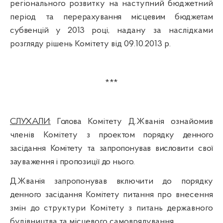
регіонального розвитку на наступний бюджетний
період та
перерахування місцевим бюджетам
субвенцій у 2013 році
, надану за наслідками
розгляду рішень Комітету від 09.10.2013 р.
***
СЛУХАЛИ:
Голова
Комітету
Д.Жванія ознайомив
членів Комітету з
проектом порядку денного
засідання Комітету та запропонував висловити
свої
зауваження і пропозиції до нього.
Д.Жванія запропонував включити до порядку
денного засідання Комітету питання п
ро внесення
змін до структури Комітету з питань державного
будівництва та місцевого самоврядування.