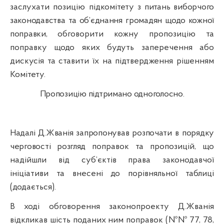
заслухати позицію
підкомітету
з питань виборчого
законодавства та об’єднання громадян щодо кожної
поправки,
обговорити кожну пропозицію та
поправку щодо яких будуть заперечення або
дискусія та ставити їх на підтвердження рішенням
Комітету.
Пропозицію підтримано одноголосно.
Надалі Д.Жванія запропонував розпочати в порядку
черговості розгляд
поправок та пропозицій, що
надійшли від суб’єктів права законодавчої
ініціативи та внесені до порівняльної таблиці
(додається).
В ході обговорення законопроекту Д.Жванія
відкликав шість поданих ним поправок (№№ 77, 78,