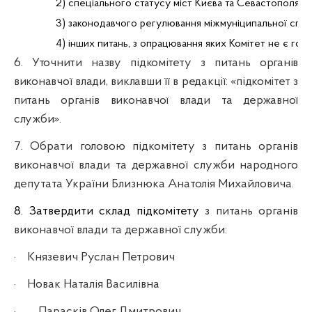
2) спеціального статусу міст Києва та Севастополя;
3) законодавчого регулювання міжмуніципальної співп
4) інших питань, з опрацювання яких Комітет не є гол
6. Уточнити назву підкомітету з питань органів
виконавчої влади, виклавши її в редакції: «підкомітет з
питань органів виконавчої влади та державної
служби».
7
. Обрати головою підкомітету з питань органів
виконавчої влади
та державної служби народного
депутата України Близнюка Анатолія Михайловича.
8. Затвердити склад підкомітету
з питань органів
виконавчої влади
та державної служби:
·
Князевич Руслан Петрович
·
Новак Наталія Василівна
·
Парасків Олег Дмитрович