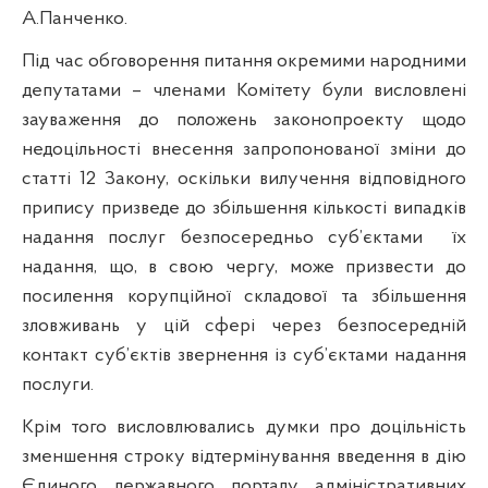
А.Панченко.
Під час обговорення питання окремими народними
депутатами – членами Комітету були висловлені
зауваження до положень законопроекту щодо
недоцільності внесення запропонованої зміни до
статті 12 Закону, оскільки вилучення відповідного
припису призведе до збільшення кількості випадків
надання послуг безпосередньо суб’єктами
їх
надання, що, в свою чергу, може призвести до
посилення корупційної складової та збільшення
зловживань у цій сфері через безпосередній
контакт суб’єктів звернення із суб’єктами надання
послуги.
Крім того висловлювались думки про доцільність
зменшення строку відтермінування введення в дію
Єдиного державного порталу адміністративних