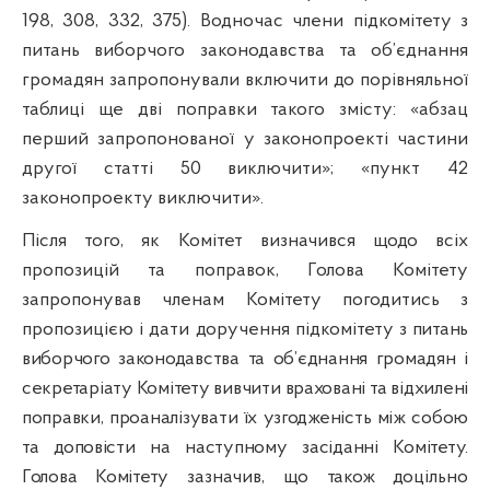
198, 308, 332, 375). Водночас члени підкомітету з
питань виборчого законодавства та об’єднання
громадян запропонували включити до порівняльної
таблиці ще дві поправки такого змісту: «абзац
перший запропонованої у законопроекті частини
другої статті 50 виключити»; «пункт 42
законопроекту виключити».
Після того, як Комітет визначився щодо всіх
пропозицій та поправок, Голова Комітету
запропонував членам Комітету погодитись з
пропозицією і дати доручення підкомітету
з питань
виборчого законодавства та об’єднання громадян і
секретаріату Комітету вивчити враховані та відхилені
поправки, проаналізувати їх узгодженість між собою
та доповісти на наступному засіданні Комітету.
Голова Комітету
зазначив, що
також
доцільно