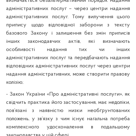
визначається безальтернативний порядок надання
адміністративних послуг – через центри надання
адміністративних послуг
. Тому
вилучення цього
припису щодо відповідної заборони з тексту
базового Закону
і залишення без змін приписів
інших законодавчих актів, які визначають
особливості надання тих чи інших
адміністративних послуг та передбачають надання
відповідних адміністративних послуг через
центри
надання адміністративних, може створити правову
колізію;
- Закон України «Про адміністративні послуги», як
свідчить практика його застосування, має недоліки,
пов’язані з наявністю низки необґрунтованих
положень, у зв’язку з чим існує нагальна потреба
комплексного удосконалення в подальшому
законодавства у цій сфері.