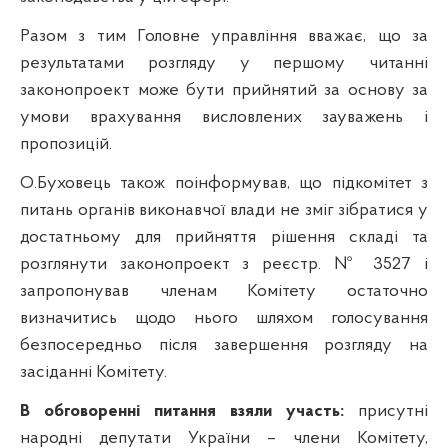
Разом з тим Головне управління вважає, що за
результатами розгляду у першому читанні
законопроект може бути прийнятий за основу за
умови врахування висловлених зауважень і
пропозицій.
О.Буховець також поінформував, що підкомітет з
питань органів виконавчої влади не зміг зібратися у
достатньому для прийняття рішення складі та
розглянути законопроект з реєстр. № 3527 і
запропонував членам Комітету остаточно
визначитись щодо нього шляхом голосування
безпосередньо після завершення розгляду на
засіданні Комітету.
В обговоренні питання взяли участь:
присутні
народні депутати України – члени Комітету,