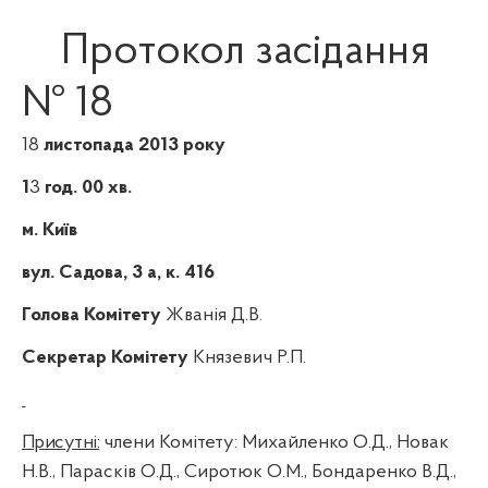
Протокол засідання
№ 18
18
листопада 2013 року
1
3
год. 00 хв.
м. Київ
вул. Садова, 3 а, к. 416
Голова Комітету
Жванія Д.В.
Секретар Комітету
Князевич Р.П.
Присутні:
члени Комітету: Михайленко О.Д., Новак
Н.В., Парасків О.Д., Сиротюк О.М., Бондаренко В.Д.,