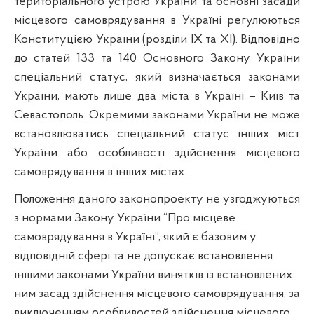
територіального устрою України та основні засади
місцевого самоврядування в Україні регулюються
Конституцією України (розділи ІХ та ХІ). Відповідно
до статей 133 та 140 Основного Закону України
спеціальний статус, який визначається
законами
України, мають лише два міста в Україні – Київ та
Севастополь. Окремими законами України не може
встановлюватись спеціальний статус інших міст
України або особливості здійснення місцевого
самоврядування в інших містах.
Положення даного законопроекту не узгоджуються
з нормами Закону України “Про місцеве
самоврядування в
Україні”
, який є базовим у
відповідній сфері та не допускає встановлення
іншими законами України винятків із встановлених
ним засад здійснення місцевого самоврядування, за
виключенням особливостей здійснення місцевого