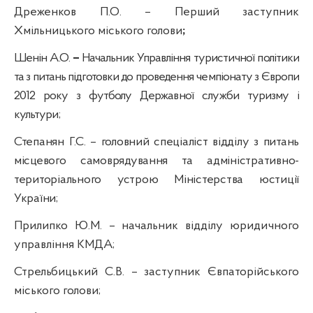
Дреженков
П.О.
– Перший заступник
Хмільницького міського голови
;
Шенін
А.О.
–
Начальник Управління туристичної політики
та з питань підготовки до проведення чемпіонату з Європи
2012 року з футболу Державної служби туризму і
культури
;
Степанян
Г.С. – головний спеціаліст відділу з питань
місцевого самоврядування та адміністративно-
територіального устрою Міністерства юстиції
України
;
Прилипко
Ю.М. – начальник відділу юридичного
управління
КМДА
;
Стрельбицький
С.В. – заступник Євпаторійського
міського голови;