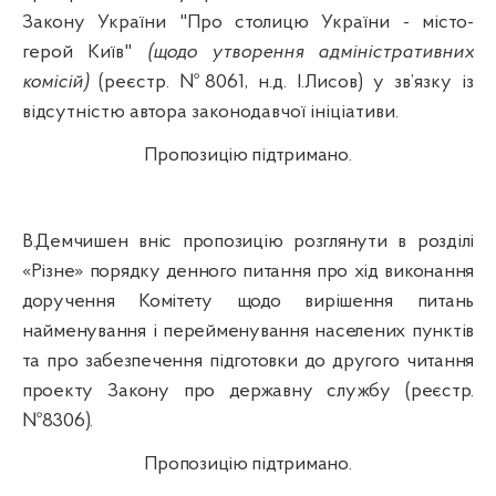
Закону України "Про столицю України - місто-
герой Київ"
(щодо утворення адміністративних
комісій)
(реєстр. №8061,
н.д
. І.
Лисов
)
у зв’язку із
відсутністю автора законодавчої ініціативи.
Пропозицію підтримано.
В.
Демчишен
вніс пропозицію розглянути в розділі
«Різне» порядку денного питання про
хід виконання
доручення Комітету щодо вирішення питань
найменування і перейменування населених пунктів
та про забезпечення підготовки до другого читання
проекту Закону про державну службу (реєстр.
№8306).
Пропозицію підтримано.