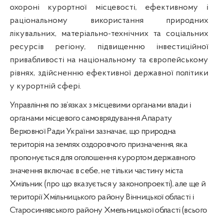
охороні курортної місцевості, ефективному і
раціональному використання природних
лікувальних, матеріально-технічних та соціальних
ресурсів регіону, підвищенню інвестиційної
привабливості на національному та європейському
рівнях, здійсненню ефективної державної політики
у курортній сфері.
Управління по зв’язках з місцевими органами влади і
органами місцевого самоврядування Апарату
Верховної Ради України зазначає, що природна
територія на землях оздоровчого призначення, яка
пропонується для оголошення курортом державного
значення включає в себе, не тільки частину міста
Хмільник (про що вказується у законопроекті), але ще й
території Хмільницького району Вінницької області і
Старосинявського
району Хмельницької області (всього