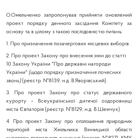
О.Омельченко
запропонував
прийняти оновлений
проект порядку денного засідання Комітету за
основу та в цілому
з такою послідовністю питань:
1. Про призначення позачергових місцевих виборів.
2. Про проект Закону про внесення змін до статті
10 Закону України "Про державні нагороди
України"
(щодо порядку призначення почесних
звань)
(реєстр. №8139,
н.д
. В.Яворівський).
3.
Про проект Закону про статус державного
курорту – Всеукраїнської дитячої оздоровниці
міста Євпаторія (реєстр. №8129,
н.д
. В.
Шемчук
).
4.
Про проект Закону про оголошення природних
територій міста Хмільника Вінницької області