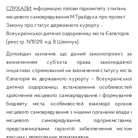
СЛУХАЛИ:
інформацію голови підкомітету з питань
місцевого самоврядування М.
Трайдука
п
ро проект
Закону про статус державного курорту -
Всеукраїнської дитячої оздоровниці міста Євпаторія
(реєстр. №8129,
н.д
. В.
Шемчук
).
Доповідач зазначив, що даний законопроект, за
визначенням суб’єкта права законодавчої
ініціативи, спрямований
на визначення статусу міста
Євпаторія як державного курорту – Всеукраїнської
дитячої оздоровниці, встановлення
особливостей
здійснення місцевого самоврядування і формування
бюджету міста, особливостей взаємодії органів
місцевого самоврядування з іншими органами влади і
місцевого самоврядування, підприємствами,
представництвами, гарантій забезпечення містом
власних і делегованих повноважень.