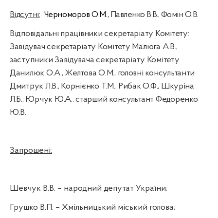
Відсутні:
Черноморов
О.М.,
Павленко В.В., Фомін О.В.
Відповідальні працівники секретаріату Комітету:
Завідувач секретаріату Комітету
Малюга
А.В.,
заступники Завідувача секретаріату Комітету
Данилюк О.А., Желтова О.М., головні консультанти
Дмитрук
Л.В., Корнієнко Т.М., Рибак О.Ф.,
Шкуріна
Л.Б., Юрчук Ю.А., старший консультант Федоренко
Ю.В.
Запрошені:
Шевчук В.В
. – народний депутат України;
Грушко В.П. – Хмільницький міський голова;