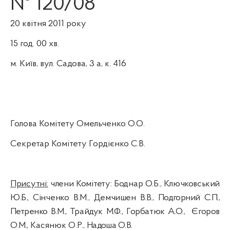
№ 1
20/08
20
квіт
ня
2011 року
15 год.
0
0
хв.
м. Київ, вул. Садова, 3 а, к. 416
Голова Комітету
Омельченко О.О.
Секретар Комітету
Гордієнко С.В.
Присутні:
члени Комітету: Боднар О.Б.,
Ключковський
Ю.Б.,
Сінченко В.М.,
Демчишен
В.В.,
Подгорний
С.П.,
Петренко В.М.,
Трайдук
М.Ф., Горбатюк А.О.,
Єгоров
О.М.,
Касянюк
О.Р.,
Надоша
О.В.