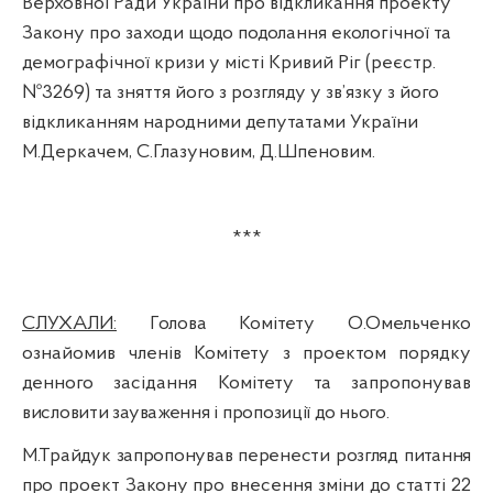
Верховної Ради України про відкликання проекту
Закону про заходи щодо подолання екологічної та
демографічної кризи у місті Кривий Ріг (реєстр.
№3269) та зняття його з розгляду у зв’язку з його
відкликанням народними депутатами України
М.Деркачем, С.Глазуновим, Д.
Шпеновим
.
***
СЛУХАЛИ:
Голова Комітету О.Омельченко
ознайомив членів Комітету з проектом порядку
денного засідання Комітету та запропонував
висловити зауваження і пропозиції до нього.
М.
Трайдук
запропонував перенести розгляд питання
про п
роект
Закону про внесення зміни до статті 22