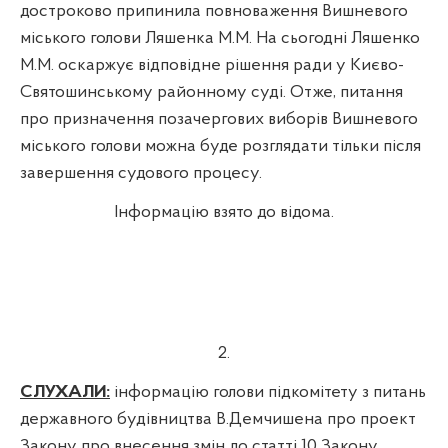
достроково припинила повноваження Вишневого
міського голови Ляшенка М.М. На сьогодні Ляшенко
М.М. оскаржує відповідне рішення ради у
Києво-
Святошинському
районному суді. Отже, питання
про призначення позачергових виборів Вишневого
міського голови можна буде розглядати тільки після
завершення судового процесу.
Інформацію взято до відома.
2.
СЛУХАЛИ:
інформацію голови підкомітету з питань
державного будівництва В.
Демчишена
про проект
Закону про внесення змін до статті 10 Закону