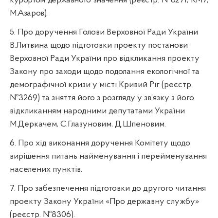
курортом державного значення
(реєстр. №8271, КМУ,
М.Азаров).
5. Про доручення Голови Верховної Ради України
В.Литвина щодо підготовки проекту постанови
Верховної Ради України про відкликання проекту
Закону про заходи щодо подолання екологічної та
демографічної кризи у місті Кривий Ріг (реєстр.
№3269) та зняття його з розгляду у зв’язку з його
відкликанням народними депутатами України
М.Деркачем, С.Глазуновим, Д.
Шпеновим
.
6. П
ро
хід виконання доручення Комітету щодо
вирішення питань найменування і перейменування
населених пунктів.
7. Про забезпечення підготовки до другого читання
проекту Закону України «Про державну службу»
(реєстр. №8306).