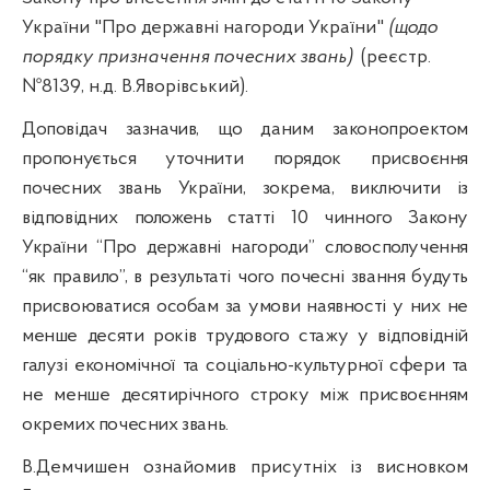
України "Про державні нагороди України"
(щодо
порядку призначення почесних звань)
(реєстр.
№8139,
н.д
. В.Яворівський).
Доповідач зазначив, що даним законопроектом
пропонується уточнити порядок присвоєння
почесних звань України, зокрема, виключити із
відповідних положень статті 10 чинного Закону
України “Про державні
нагороди”
словосполучення
“як
правило”
, в результаті чого почесні звання будуть
присвоюватися особам за умови наявності у них не
менше десяти років трудового стажу у відповідній
галузі економічної та соціально-культурної сфери та
не менше десятирічного строку між присвоєнням
окремих почесних звань
.
В.
Демчишен
ознайомив присутніх із висновком