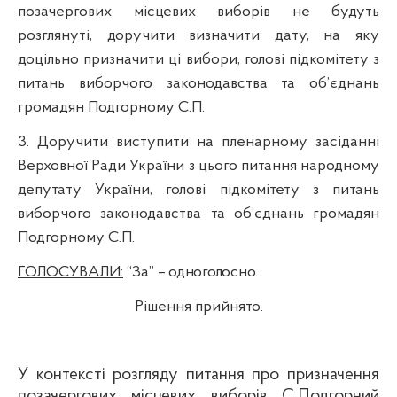
позачергових місцевих виборів не будуть
розглянуті, доручити визначити дату, на яку
доцільно призначити ці вибори, голові підкомітету з
питань виборчого законодавства та об’єднань
громадян
Подгорному
С.П.
3. Доручити виступити на пленарному засіданні
Верховної Ради України з цього питання народному
депутату України, голові підкомітету з питань
виборчого законодавства та об’єднань громадян
Подгорному
С.П.
ГОЛОСУВАЛИ:
“
За”
– одноголосно.
Рішення прийнято.
У контексті розгляду питання про призначення
позачергових місцевих виборів С.
Подгорний