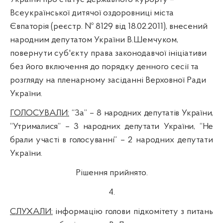
Всеукраїнської дитячої оздоровниці міста
Євпаторія (реєстр. № 8129 від 18.02.2011), внесений
народним депутатом України В.
Шемчуком
,
повернути суб'єкту права законодавчої ініціативи
без його включення до порядку денного сесії та
розгляду на пленарному засіданні Верховної Ради
України.
ГОЛОСУВАЛИ:
“
За”
– 8 народних депутатів України,
“
Утрималися”
– 3 народних депутати України,
“
Не
брали участі в
голосуванні
”
– 2 народних депутати
України
.
Рішення прийнято.
4.
СЛУХАЛИ:
інформацію голови підкомітету з питань