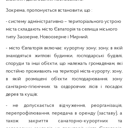
Зокрема, пропонується встановити, що :
- систему адміністративно – територіального устрою
міста складають місто Євпаторія та селища міського
типу Заозерне,
Новоозерне
і Мирний;
- місто Євпаторія включає:
курортну зону; зону, в якій
знаходяться житлові будинки, господарські будівлі,
споруди та інші об’єкти, що належать громадянам, які
постійно проживають на території міста-курорту; зону,
в якій розміщені об’єкти господарювання; зону
санітарно-гігієнічних та оздоровчих лісів і посадок
дерев та кущів;
- не допускається відчуження, реорганізація,
перепрофілювання, передача в оренду (заставу), а
також закриття санаторно-курортних та