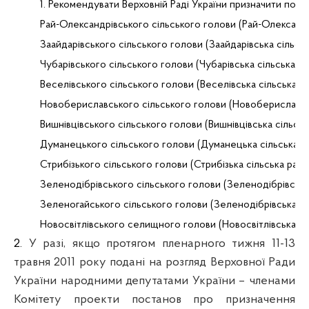
1. Рекомендувати Верховній Раді України призначити поза
Рай-Олександрівського
 сільського голови (Рай-Олександ
Заайдарівського
 сільського голови (
Заайдарівська
 сільсь
Чубарівського
 сільського голови (
Чубарівська
 сільська ра
Веселівського
 сільського голови (
Веселівська
 сільська р
Новобериславського
 сільського голови (
Новобериславс
Вишнівцівського
 сільського голови (
Вишнівцівська
 сільськ
Думанецького
 сільського голови (
Думанецька
 сільська 
Стрибізького
 сільського голови (
Стрибізька
 сільська рад
Зеленодібрівського
 сільського голови (
Зеленодібрівськ
Зеленогайського
 сільського голови (
Зеленодібрівська
 с
Новосвітлівського
 селищного голови (
Новосвітлівська
 с
2.
У разі, якщо протягом пленарного тижня 11-13
травня 2011 року подані на розгляд Верховної Ради
України народними депутатами України – членами
Комітету проекти постанов про призначення