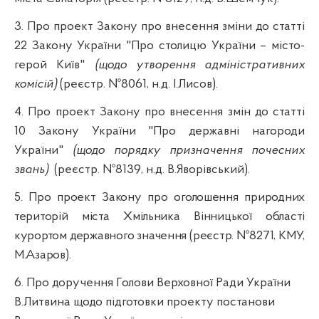
3. Про проект Закону про внесення зміни до статті
22 Закону України "Про столицю України – місто-
герой Київ"
(щодо утворення адміністративних
комісій)
(реєстр. №8061,
н.д
. І.
Лисов
).
4. Про проект Закону про внесення змін до статті
10 Закону України "Про державні нагороди
України"
(щодо порядку призначення почесних
звань)
(реєстр. №8139,
н.д
. В.Яворівський).
5. Про проект Закону про оголошення природних
територій міста Хмільника Вінницької області
курортом державного значення
(реєстр. №8271, КМУ,
М.Азаров).
6. Про доручення Голови Верховної Ради України
В.Литвина щодо підготовки проекту постанови