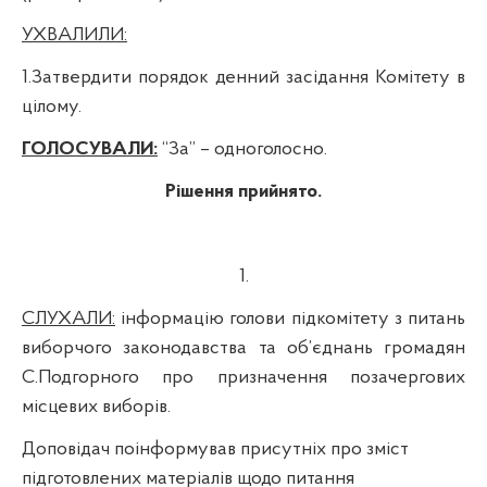
УХВАЛИЛИ:
1.Затвердити порядок денний засідання Комітету в
цілому.
ГОЛОСУВАЛИ:
“
За”
– одноголосно.
Рішення прийнято.
1.
СЛУХАЛИ:
інформацію голови підкомітету з питань
виборчого законодавства та об’єднань громадян
С.
Подгорного
про
призначення позачергових
місцевих виборів.
Доповідач
поінформував присутніх про зміст
підготовлених матеріалів щодо питання