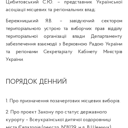
Цибитовський
С.Ю. – представник Української
асоціації місцевих та регіональних влад;
Бережницький
Я.В. –
завідуючий сектором
територіального устрою та виборчих прав відділу
територіальної організації влади Департаменту
забезпечення взаємодії з Верховною Радою України
та регіонами Секретаріату Кабінету Міністрів
України
.
ПОРЯДОК ДЕННИЙ
1. Про призначення позачергових місцевих виборів.
2. Про проект Закону про статус державного
курорту – Всеукраїнської дитячої оздоровниці
міста Євпаторія (реєстр. №8129,
н.д
. В.
Шемчук
).