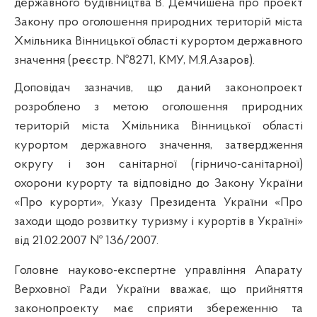
державного будівництва В.
Демчишена
п
ро проект
Закону про оголошення природних територій міста
Хмільника Вінницької області курортом державного
значення
(реєстр. №8271, КМУ, М.Я.Азаров).
Доповідач зазначив, що даний
законопроект
розроблено з метою
оголошення природних
територій міста Хмільника Вінницької області
курортом державного значення, затвердження
округу і зон санітарної (гірничо-санітарної)
охорони курорту та
відповідно до Закону України
«Про курорти», Указу Президента України «Про
заходи щодо розвитку туризму і курортів в Україні»
від 21.02.2007 № 136/2007.
Головне науково-експертне управління Апарату
Верховної Ради України вважає, що прийняття
законопроекту має сприяти збереженню та